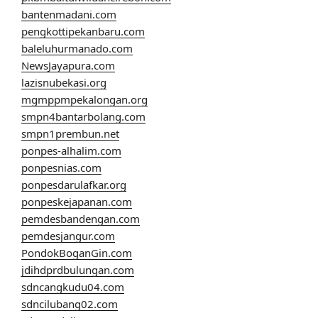
bantenmadani.com
pengkottipekanbaru.com
baleluhurmanado.com
NewsJayapura.com
lazisnubekasi.org
mgmppmpekalongan.org
smpn4bantarbolang.com
smpn1prembun.net
ponpes-alhalim.com
ponpesnias.com
ponpesdarulafkar.org
ponpeskejapanan.com
pemdesbandengan.com
pemdesjangur.com
PondokBoganGin.com
jdihdprdbulungan.com
sdncangkudu04.com
sdncilubang02.com