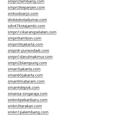
smpn2lembang.com
smpn3kepanjen.com
smksidoarjo.com
dinkeskotadumai.com
sdn47kotajambi.com
smpn1cikarangselatan.com
smpn9ambon.com
smpn36jakarta.com
smpn6-purwodadi.com
smpn1darulmakmur.com
smpn2blampung.com
sman3jakarta.com
sman60jakarta.com
sman9mataram.com
sman4depok.com
smansa-singaraja.com
smkn4pekanbaru.com
smkn3tarakan.com
smkn1palembang.com