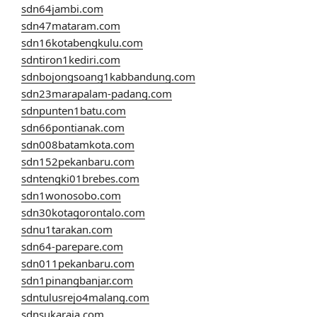
sdn64jambi.com
sdn47mataram.com
sdn16kotabengkulu.com
sdntiron1kediri.com
sdnbojongsoang1kabbandung.com
sdn23marapalam-padang.com
sdnpunten1batu.com
sdn66pontianak.com
sdn008batamkota.com
sdn152pekanbaru.com
sdntengki01brebes.com
sdn1wonosobo.com
sdn30kotagorontalo.com
sdnu1tarakan.com
sdn64-parepare.com
sdn011pekanbaru.com
sdn1pinangbanjar.com
sdntulusrejo4malang.com
sdnsukaraja.com