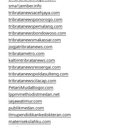
sma1jember.info
tribratanewsacehjaya.com
tribratanewsponorogo.com
tribratanewspemalang.com
tribratanewsbondowoso.com
tribratanewsmakassar.com
jogjatribratanews.com
tribratametro.com
kaltimtribratanews.com
tribratanewsressergai.com
tribratanewspoldasulteng.com
tribratanewscilacap.com
PetaniMudaBogor.com
lppmmethodistmedan.net
iaijawatimur.com
publikmedan.com
ilmupendidikankedokteran.com
materisekolahku.com