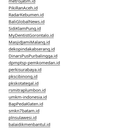
metrojatim.id
PikiRanAceh.id
RadarKebumen.id
BaliGlobalNews.id
SidiKlamPung.id
MyDentistGorontalo.id
MasjidJamiMalang.id
dekopindakabserang.id
DinarsPusPurbalingga.id
dpmptsp-pemkomedan.id
perkisurabaya.id
pkscibinong.id
pkskotategal.id
rsmitraplumbon.id
umkm-indonesia.id
BapPedaKlaten.id
smkn7batam.id
plnsulawesi.id
balaidikmenbantul.id