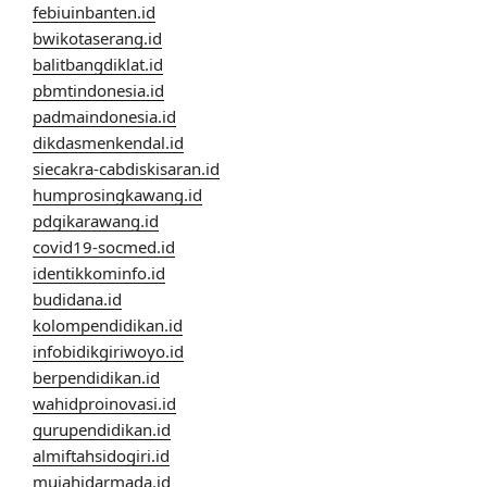
febiuinbanten.id
bwikotaserang.id
balitbangdiklat.id
pbmtindonesia.id
padmaindonesia.id
dikdasmenkendal.id
siecakra-cabdiskisaran.id
humprosingkawang.id
pdgikarawang.id
covid19-socmed.id
identikkominfo.id
budidana.id
kolompendidikan.id
infobidikgiriwoyo.id
berpendidikan.id
wahidproinovasi.id
gurupendidikan.id
almiftahsidogiri.id
mujahidarmada.id