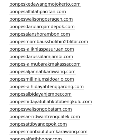
ponpeskedawangmojokerto.com
ponpesalfalahpacitan.com
ponpeswalisongosragen.com
ponpesdarularqamdepok.com
ponpesalanshorambon.com
ponpesmambaussholihin2blitar.com
ponpes-alikhlaspasuruan.com
ponpesdarussalamjambi.com
ponpes-almubarakmakassar.com
ponpesaljannahkarawang.com
ponpesmilliniumsidoarjo.com
ponpes-alhidayahtenggarong.com
ponpesalbidayahjember.com
ponpeshidayatullahkotabengkulu.com
ponpeswalisongobatam.com
ponpesar-ridwantrenggalek.com
ponpesattibyandepok.com
ponpesmanbaululumkarawang.com
ponpesalfatihbogor.com