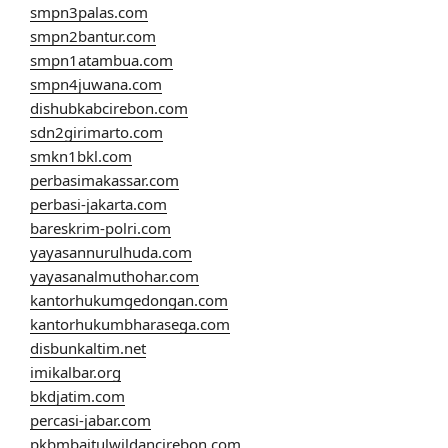
smpn3palas.com
smpn2bantur.com
smpn1atambua.com
smpn4juwana.com
dishubkabcirebon.com
sdn2girimarto.com
smkn1bkl.com
perbasimakassar.com
perbasi-jakarta.com
bareskrim-polri.com
yayasannurulhuda.com
yayasanalmuthohar.com
kantorhukumgedongan.com
kantorhukumbharasega.com
disbunkaltim.net
imikalbar.org
bkdjatim.com
percasi-jabar.com
pkbmbaitulwildancirebon.com