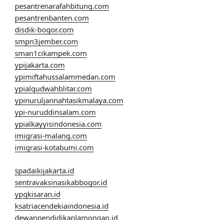
pesantrenarafahbitung.com
pesantrenbanten.com
disdik-bogor.com
smpn3jember.com
sman1cikampek.com
ypijakarta.com
ypimiftahussalammedan.com
ypialqudwahblitar.com
ypinuruljannahtasikmalaya.com
ypi-nuruddinsalam.com
ypialkayyisindonesia.com
imigrasi-malang.com
imigrasi-kotabumi.com
spadaikijakarta.id
sentravaksinasikabbogor.id
ypqkisaran.id
ksatriacendekiaindonesia.id
dewanpendidikanlamongan.id