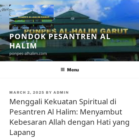
Skip
to
content
PONDOK PESANTREN AL
HALIM
ponpes-alhalim.com
Menu
POSTED
MARCH 2, 2025
BY
ADMIN
ON
Menggali Kekuatan Spiritual di
Pesantren Al Halim: Menyambut
Kebesaran Allah dengan Hati yang
Lapang