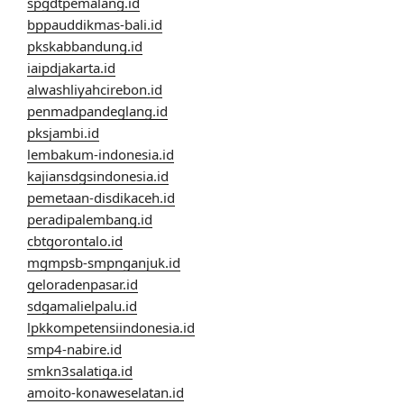
spgdtpemalang.id
bppauddikmas-bali.id
pkskabbandung.id
iaipdjakarta.id
alwashliyahcirebon.id
penmadpandeglang.id
pksjambi.id
lembakum-indonesia.id
kajiansdgsindonesia.id
pemetaan-disdikaceh.id
peradipalembang.id
cbtgorontalo.id
mgmpsb-smpnganjuk.id
geloradenpasar.id
sdgamalielpalu.id
lpkkompetensiindonesia.id
smp4-nabire.id
smkn3salatiga.id
amoito-konaweselatan.id