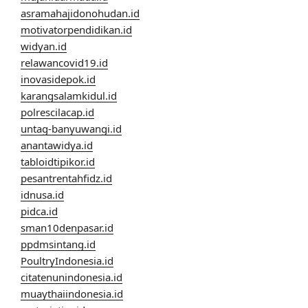
asramahajidonohudan.id
motivatorpendidikan.id
widyan.id
relawancovid19.id
inovasidepok.id
karangsalamkidul.id
polrescilacap.id
untag-banyuwangi.id
anantawidya.id
tabloidtipikor.id
pesantrentahfidz.id
idnusa.id
pidca.id
sman10denpasar.id
ppdmsintang.id
PoultryIndonesia.id
citatenunindonesia.id
muaythaiindonesia.id