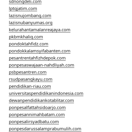
sdnongdeli.com
lptqjatim.com
lazisnujombang.com
lazisnubanyumas.org
kelurahantamalanreajaya.com
pkbmkhaliq.com
pondoktahfidz.com
pondokkalamsyifabanten.com
pesantrentahfizhdepok.com
ponpesaswajaan-nahdliyah.com
psbpesantren.com
rsudpasangkayu.com
pendidikan-riau.com
universitaspendidikanindonesia.com
dewanpendidikankotablitar.com
ponpesalfattahsidoarjo.com
ponpesannimahbatam.com
ponpesalirsyadbatu.com
ponpesdarussalamprabumulih.com