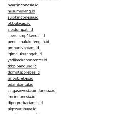
byarrindonesia.id
nusumedang.id
sujokindonesia.id
pkbcilacap.id
sipidumpati.id
spero-smp2kendal.id
pendismalukutengah.id
pmbunivbatam.id
igimalukutengah.id
yadikacireboncenter.id
tkbpibandung.id
dpmptspbrebes.id
fmppbrebes.id
pdambantul.id
satgasinvestasiindonesia.id
lmcindonesia.id
diperpuskaciamis.id
pkpssurabaya.id