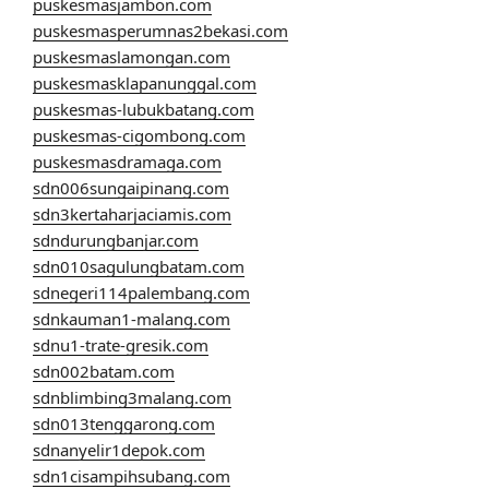
puskesmasjambon.com
puskesmasperumnas2bekasi.com
puskesmaslamongan.com
puskesmasklapanunggal.com
puskesmas-lubukbatang.com
puskesmas-cigombong.com
puskesmasdramaga.com
sdn006sungaipinang.com
sdn3kertaharjaciamis.com
sdndurungbanjar.com
sdn010sagulungbatam.com
sdnegeri114palembang.com
sdnkauman1-malang.com
sdnu1-trate-gresik.com
sdn002batam.com
sdnblimbing3malang.com
sdn013tenggarong.com
sdnanyelir1depok.com
sdn1cisampihsubang.com