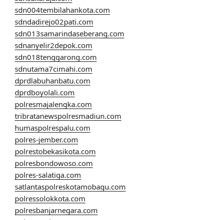
sdn004tembilahankota.com
sdndadirejo02pati.com
sdn013samarindaseberang.com
sdnanyelir2depok.com
sdn018tenggarong.com
sdnutama7cimahi.com
dprdlabuhanbatu.com
dprdboyolali.com
polresmajalengka.com
tribratanewspolresmadiun.com
humaspolrespalu.com
polres-jember.com
polrestobekasikota.com
polresbondowoso.com
polres-salatiga.com
satlantaspolreskotamobagu.com
polressolokkota.com
polresbanjarnegara.com