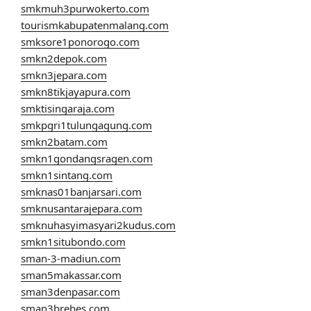
smkmuh3purwokerto.com
tourismkabupatenmalang.com
smksore1ponorogo.com
smkn2depok.com
smkn3jepara.com
smkn8tikjayapura.com
smktisingaraja.com
smkpgri1tulungagung.com
smkn2batam.com
smkn1gondangsragen.com
smkn1sintang.com
smknas01banjarsari.com
smknusantarajepara.com
smknuhasyimasyari2kudus.com
smkn1situbondo.com
sman-3-madiun.com
sman5makassar.com
sman3denpasar.com
sman3brebes.com