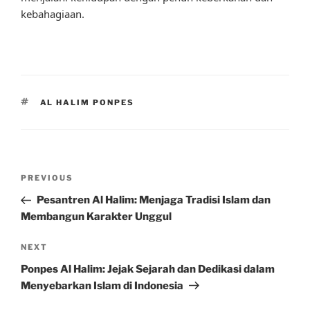
kebahagiaan.
TAGS
AL HALIM PONPES
Post
Previous
PREVIOUS
navigation
Post
Pesantren Al Halim: Menjaga Tradisi Islam dan
Membangun Karakter Unggul
Next
NEXT
Post
Ponpes Al Halim: Jejak Sejarah dan Dedikasi dalam
Menyebarkan Islam di Indonesia