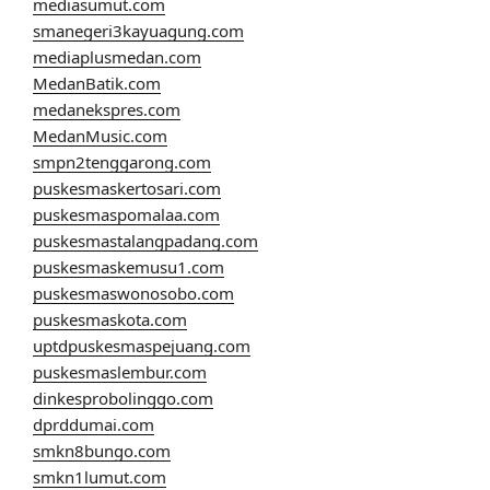
mediasumut.com
smanegeri3kayuagung.com
mediaplusmedan.com
MedanBatik.com
medanekspres.com
MedanMusic.com
smpn2tenggarong.com
puskesmaskertosari.com
puskesmaspomalaa.com
puskesmastalangpadang.com
puskesmaskemusu1.com
puskesmaswonosobo.com
puskesmaskota.com
uptdpuskesmaspejuang.com
puskesmaslembur.com
dinkesprobolinggo.com
dprddumai.com
smkn8bungo.com
smkn1lumut.com