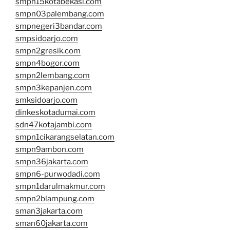
smpn15kotabekasi.com
smpn03palembang.com
smpnegeri3bandar.com
smpsidoarjo.com
smpn2gresik.com
smpn4bogor.com
smpn2lembang.com
smpn3kepanjen.com
smksidoarjo.com
dinkeskotadumai.com
sdn47kotajambi.com
smpn1cikarangselatan.com
smpn9ambon.com
smpn36jakarta.com
smpn6-purwodadi.com
smpn1darulmakmur.com
smpn2blampung.com
sman3jakarta.com
sman60jakarta.com