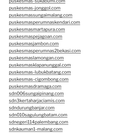
puskesmas-sukabumi.com
puskesmas-jonggol.com
puskesmassungaimalang.com
puskesmasperumnaskendari.com
puskesmasmartapura.com
puskesmaspejagoan.com
puskesmasjambon.com
puskesmasperumnas2bekasi.com
puskesmaslamongan.com
puskesmasklapanunggal.com
puskesmas-lubukbatang.com
puskesmas-cigombong.com
puskesmasdramaga.com
sdn006sungaipinang.com
sdn3kertaharjaciamis.com
sdndurungbanjar.com
sdn010sagulungbatam.com
sdnegeri114palembang.com
sdnkauman1-malang.com