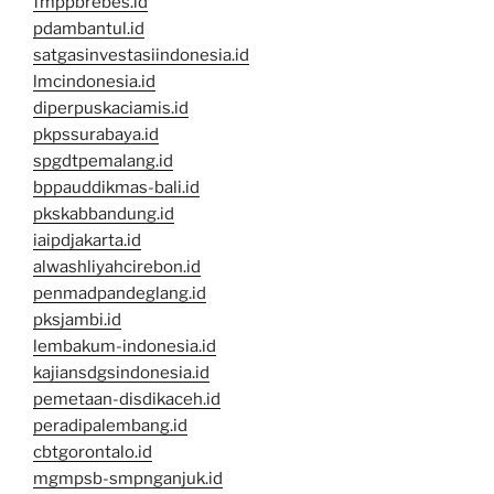
fmppbrebes.id
pdambantul.id
satgasinvestasiindonesia.id
lmcindonesia.id
diperpuskaciamis.id
pkpssurabaya.id
spgdtpemalang.id
bppauddikmas-bali.id
pkskabbandung.id
iaipdjakarta.id
alwashliyahcirebon.id
penmadpandeglang.id
pksjambi.id
lembakum-indonesia.id
kajiansdgsindonesia.id
pemetaan-disdikaceh.id
peradipalembang.id
cbtgorontalo.id
mgmpsb-smpnganjuk.id