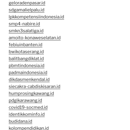
geloradenpasar.id
sdgamalielpalu.id
lpkkompetensiindonesia.id
smp4-nabire.id
smkn3salatiga.id
amoito-konaweselatan.id
febiuinbanten.id
bwikotaserang.id
balitbangdiklat.id
pbmtindonesia.id
padmaindonesia.id
dikdasmenkendal.id
siecakra-cabdiskisaran.id
humprosingkawang.id
pdgikarawang.id
covid19-socmed.id
identikkominfo.id
budidana.id
kolompendidikan.id