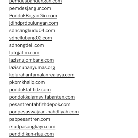
pemdesbandengan.com
pemdesjangur.com
PondokBoganGin.com
jdihdprdbulungan.com
sdncangkudu04.com
sdncilubang02.com
sdnongdeli.com
lptqjatim.com
lazisnujombang.com
lazisnubanyumas.org
kelurahantamalanreajaya.com
pkbmkhaliq.com
pondoktahfidz.com
pondokkalamsyifabanten.com
pesantrentahfizhdepok.com
ponpesaswajaan-nahdliyah.com
psbpesantren.com
rsudpasangkayu.com
pendidikan-riau.com