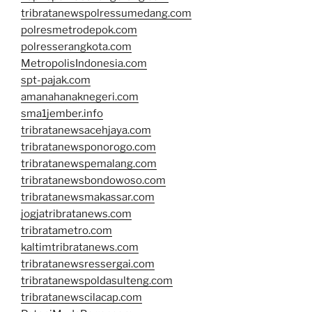
tribratanewspolressumedang.com
polresmetrodepok.com
polresserangkota.com
MetropolisIndonesia.com
spt-pajak.com
amanahanaknegeri.com
sma1jember.info
tribratanewsacehjaya.com
tribratanewsponorogo.com
tribratanewspemalang.com
tribratanewsbondowoso.com
tribratanewsmakassar.com
jogjatribratanews.com
tribratametro.com
kaltimtribratanews.com
tribratanewsressergai.com
tribratanewspoldasulteng.com
tribratanewscilacap.com