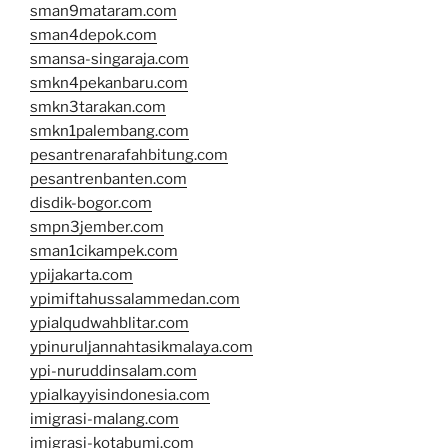
sman9mataram.com
sman4depok.com
smansa-singaraja.com
smkn4pekanbaru.com
smkn3tarakan.com
smkn1palembang.com
pesantrenarafahbitung.com
pesantrenbanten.com
disdik-bogor.com
smpn3jember.com
sman1cikampek.com
ypijakarta.com
ypimiftahussalammedan.com
ypialqudwahblitar.com
ypinuruljannahtasikmalaya.com
ypi-nuruddinsalam.com
ypialkayyisindonesia.com
imigrasi-malang.com
imigrasi-kotabumi.com