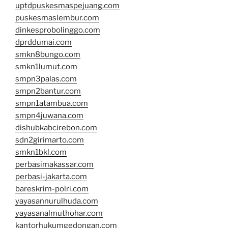
uptdpuskesmaspejuang.com
puskesmaslembur.com
dinkesprobolinggo.com
dprddumai.com
smkn8bungo.com
smkn1lumut.com
smpn3palas.com
smpn2bantur.com
smpn1atambua.com
smpn4juwana.com
dishubkabcirebon.com
sdn2girimarto.com
smkn1bkl.com
perbasimakassar.com
perbasi-jakarta.com
bareskrim-polri.com
yayasannurulhuda.com
yayasanalmuthohar.com
kantorhukumgedongan.com