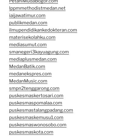
PetaniMudaBogor.com
lppmmethodistmedan.net
iaijawatimur.com
publikmedan.com
ilmupendidikankedokteran.com
materisekolahku.com
mediasumut.com
smanegeri3kayuagung.com
mediaplusmedan.com
MedanBatik.com
medanekspres.com
MedanMusic.com
smpn2tenggarong.com
puskesmaskertosari.com
puskesmaspomalaa.com
puskesmastalangpadang.com
puskesmaskemusu1.com
puskesmaswonosobo.com
puskesmaskota.com