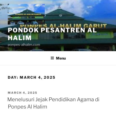
Skip
to
content
PONDOK PESANTREN AL
HALIM
ponpes-alhalim.com
Menu
DAY:
MARCH 4, 2025
POSTED
MARCH 4, 2025
ON
Menelusuri Jejak Pendidikan Agama di
Ponpes Al Halim