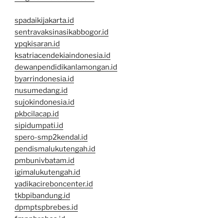
spadaikijakarta.id
sentravaksinasikabbogor.id
ypqkisaran.id
ksatriacendekiaindonesia.id
dewanpendidikanlamongan.id
byarrindonesia.id
nusumedang.id
sujokindonesia.id
pkbcilacap.id
sipidumpati.id
spero-smp2kendal.id
pendismalukutengah.id
pmbunivbatam.id
igimalukutengah.id
yadikacireboncenter.id
tkbpibandung.id
dpmptspbrebes.id