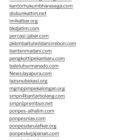
kantorhukumbharasega.com
disbunkaltim.net
imikalbar.org
bkdjatim.com
percasi-jabar.com
pkbmbaitulwildancirebon.com
bantenmadani.com
pengkottipekanbaru.com
baleluhurmanado.com
NewsJayapura.com
lazisnubekasi.org
mgmppmpekalongan.org
smpn4bantarbolang.com
smpn1prembun.net
ponpes-alhalim.com
ponpesnias.com
ponpesdarulafkar.org
ponpeskejapanan.com