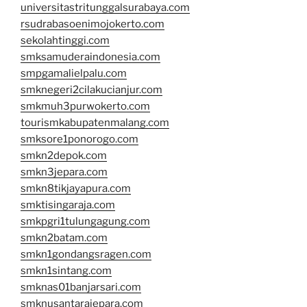
universitastritunggalsurabaya.com
rsudrabasoenimojokerto.com
sekolahtinggi.com
smksamuderaindonesia.com
smpgamalielpalu.com
smknegeri2cilakucianjur.com
smkmuh3purwokerto.com
tourismkabupatenmalang.com
smksore1ponorogo.com
smkn2depok.com
smkn3jepara.com
smkn8tikjayapura.com
smktisingaraja.com
smkpgri1tulungagung.com
smkn2batam.com
smkn1gondangsragen.com
smkn1sintang.com
smknas01banjarsari.com
smknusantarajepara.com