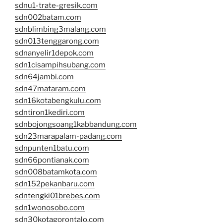
sdnu1-trate-gresik.com
sdn002batam.com
sdnblimbing3malang.com
sdn013tenggarong.com
sdnanyelir1depok.com
sdn1cisampihsubang.com
sdn64jambi.com
sdn47mataram.com
sdn16kotabengkulu.com
sdntiron1kediri.com
sdnbojongsoang1kabbandung.com
sdn23marapalam-padang.com
sdnpunten1batu.com
sdn66pontianak.com
sdn008batamkota.com
sdn152pekanbaru.com
sdntengki01brebes.com
sdn1wonosobo.com
sdn30kotagorontalo.com