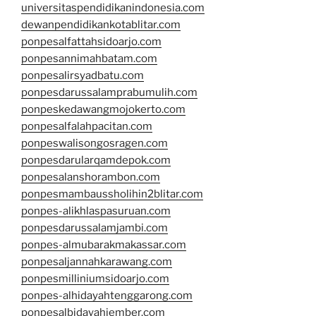
universitaspendidikanindonesia.com
dewanpendidikankotablitar.com
ponpesalfattahsidoarjo.com
ponpesannimahbatam.com
ponpesalirsyadbatu.com
ponpesdarussalamprabumulih.com
ponpeskedawangmojokerto.com
ponpesalfalahpacitan.com
ponpeswalisongosragen.com
ponpesdarularqamdepok.com
ponpesalanshorambon.com
ponpesmambaussholihin2blitar.com
ponpes-alikhlaspasuruan.com
ponpesdarussalamjambi.com
ponpes-almubarakmakassar.com
ponpesaljannahkarawang.com
ponpesmilliniumsidoarjo.com
ponpes-alhidayahtenggarong.com
ponpesalbidayahjember.com