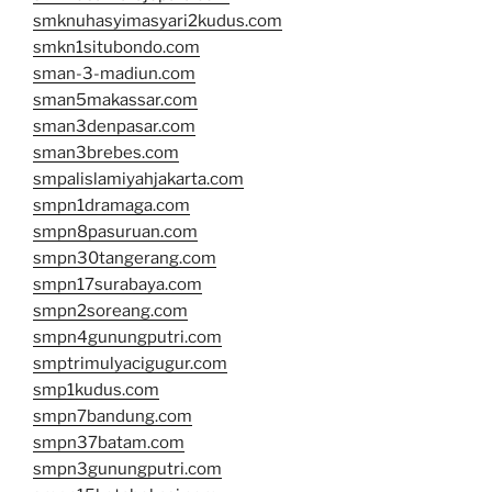
smknuhasyimasyari2kudus.com
smkn1situbondo.com
sman-3-madiun.com
sman5makassar.com
sman3denpasar.com
sman3brebes.com
smpalislamiyahjakarta.com
smpn1dramaga.com
smpn8pasuruan.com
smpn30tangerang.com
smpn17surabaya.com
smpn2soreang.com
smpn4gunungputri.com
smptrimulyacigugur.com
smp1kudus.com
smpn7bandung.com
smpn37batam.com
smpn3gunungputri.com