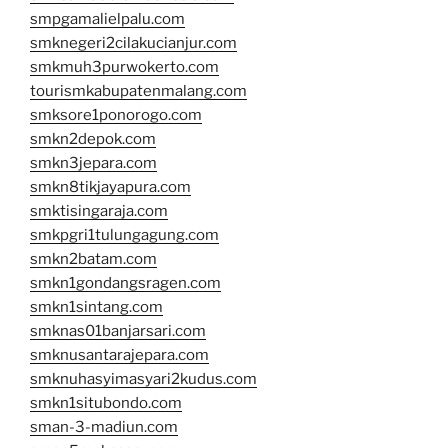
smpgamalielpalu.com
smknegeri2cilakucianjur.com
smkmuh3purwokerto.com
tourismkabupatenmalang.com
smksore1ponorogo.com
smkn2depok.com
smkn3jepara.com
smkn8tikjayapura.com
smktisingaraja.com
smkpgri1tulungagung.com
smkn2batam.com
smkn1gondangsragen.com
smkn1sintang.com
smknas01banjarsari.com
smknusantarajepara.com
smknuhasyimasyari2kudus.com
smkn1situbondo.com
sman-3-madiun.com