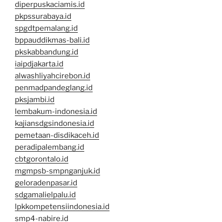
diperpuskaciamis.id
pkpssurabaya.id
spgdtpemalang.id
bppauddikmas-bali.id
pkskabbandung.id
iaipdjakarta.id
alwashliyahcirebon.id
penmadpandeglang.id
pksjambi.id
lembakum-indonesia.id
kajiansdgsindonesia.id
pemetaan-disdikaceh.id
peradipalembang.id
cbtgorontalo.id
mgmpsb-smpnganjuk.id
geloradenpasar.id
sdgamalielpalu.id
lpkkompetensiindonesia.id
smp4-nabire.id