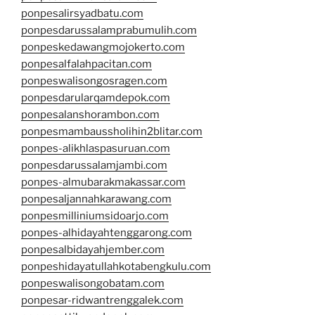
ponpesalirsyadbatu.com
ponpesdarussalamprabumulih.com
ponpeskedawangmojokerto.com
ponpesalfalahpacitan.com
ponpeswalisongosragen.com
ponpesdarularqamdepok.com
ponpesalanshorambon.com
ponpesmambaussholihin2blitar.com
ponpes-alikhlaspasuruan.com
ponpesdarussalamjambi.com
ponpes-almubarakmakassar.com
ponpesaljannahkarawang.com
ponpesmilliniumsidoarjo.com
ponpes-alhidayahtenggarong.com
ponpesalbidayahjember.com
ponpeshidayatullahkotabengkulu.com
ponpeswalisongobatam.com
ponpesar-ridwantrenggalek.com