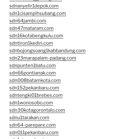
sdnanyelir1depok.com
sdn1cisampihsubang.com
sdn64jambi.com
sdn47mataram.com
sdn16kotabengkulu.com
sdntiron1kediri.com
sdnbojongsoang1kabbandung.com
sdn23marapalam-padang.com
sdnpunten1batu.com
sdn66pontianak.com
sdn008batamkota.com
sdn152pekanbaru.com
sdntengki01brebes.com
sdn1wonosobo.com
sdn30kotagorontalo.com
sdnu1tarakan.com
sdn64-parepare.com
sdn011pekanbaru.com