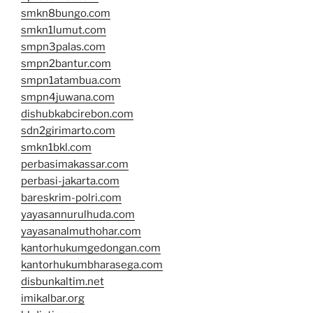
smkn8bungo.com
smkn1lumut.com
smpn3palas.com
smpn2bantur.com
smpn1atambua.com
smpn4juwana.com
dishubkabcirebon.com
sdn2girimarto.com
smkn1bkl.com
perbasimakassar.com
perbasi-jakarta.com
bareskrim-polri.com
yayasannurulhuda.com
yayasanalmuthohar.com
kantorhukumgedongan.com
kantorhukumbharasega.com
disbunkaltim.net
imikalbar.org