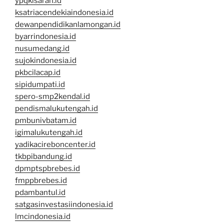
ypqkisaran.id
ksatriacendekiaindonesia.id
dewanpendidikanlamongan.id
byarrindonesia.id
nusumedang.id
sujokindonesia.id
pkbcilacap.id
sipidumpati.id
spero-smp2kendal.id
pendismalukutengah.id
pmbunivbatam.id
igimalukutengah.id
yadikacireboncenter.id
tkbpibandung.id
dpmptspbrebes.id
fmppbrebes.id
pdambantul.id
satgasinvestasiindonesia.id
lmcindonesia.id