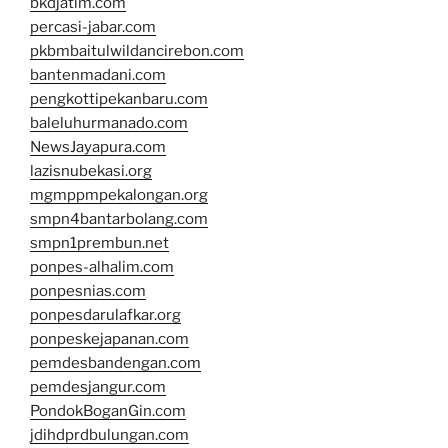
bkdjatim.com
percasi-jabar.com
pkbmbaitulwildancirebon.com
bantenmadani.com
pengkottipekanbaru.com
baleluhurmanado.com
NewsJayapura.com
lazisnubekasi.org
mgmppmpekalongan.org
smpn4bantarbolang.com
smpn1prembun.net
ponpes-alhalim.com
ponpesnias.com
ponpesdarulafkar.org
ponpeskejapanan.com
pemdesbandengan.com
pemdesjangur.com
PondokBoganGin.com
jdihdprdbulungan.com