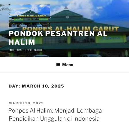
Skip
to
content
PONDOK PESANTREN AL
HALIM
ponpes-alhalim.com
Menu
DAY:
MARCH 10, 2025
POSTED
MARCH 10, 2025
ON
Ponpes Al Halim: Menjadi Lembaga
Pendidikan Unggulan di Indonesia