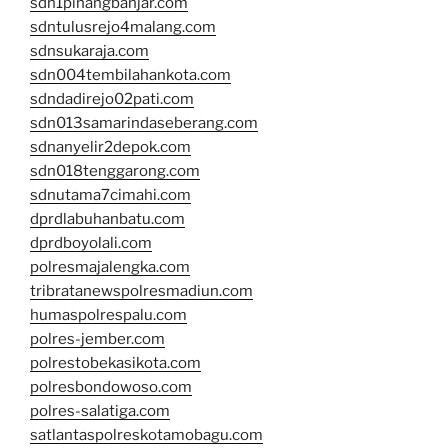
sdn1pinangbanjar.com
sdntulusrejo4malang.com
sdnsukaraja.com
sdn004tembilahankota.com
sdndadirejo02pati.com
sdn013samarindaseberang.com
sdnanyelir2depok.com
sdn018tenggarong.com
sdnutama7cimahi.com
dprdlabuhanbatu.com
dprdboyolali.com
polresmajalengka.com
tribratanewspolresmadiun.com
humaspolrespalu.com
polres-jember.com
polrestobekasikota.com
polresbondowoso.com
polres-salatiga.com
satlantaspolreskotamobagu.com