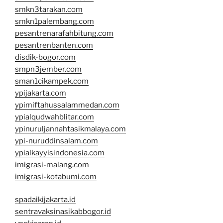
smkn3tarakan.com
smkn1palembang.com
pesantrenarafahbitung.com
pesantrenbanten.com
disdik-bogor.com
smpn3jember.com
sman1cikampek.com
ypijakarta.com
ypimiftahussalammedan.com
ypialqudwahblitar.com
ypinuruljannahtasikmalaya.com
ypi-nuruddinsalam.com
ypialkayyisindonesia.com
imigrasi-malang.com
imigrasi-kotabumi.com
spadaikijakarta.id
sentravaksinasikabbogor.id