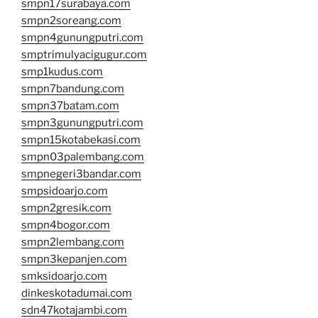
smpn17surabaya.com
smpn2soreang.com
smpn4gunungputri.com
smptrimulyacigugur.com
smp1kudus.com
smpn7bandung.com
smpn37batam.com
smpn3gunungputri.com
smpn15kotabekasi.com
smpn03palembang.com
smpnegeri3bandar.com
smpsidoarjo.com
smpn2gresik.com
smpn4bogor.com
smpn2lembang.com
smpn3kepanjen.com
smksidoarjo.com
dinkeskotadumai.com
sdn47kotajambi.com