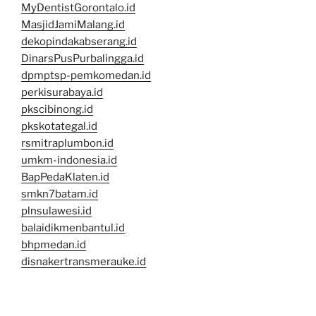
MyDentistGorontalo.id
MasjidJamiMalang.id
dekopindakabserang.id
DinarsPusPurbalingga.id
dpmptsp-pemkomedan.id
perkisurabaya.id
pkscibinong.id
pkskotategal.id
rsmitraplumbon.id
umkm-indonesia.id
BapPedaKlaten.id
smkn7batam.id
plnsulawesi.id
balaidikmenbantul.id
bhpmedan.id
disnakertransmerauke.id