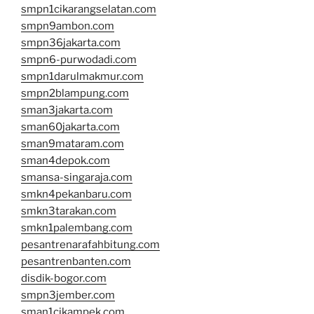
smpn1cikarangselatan.com
smpn9ambon.com
smpn36jakarta.com
smpn6-purwodadi.com
smpn1darulmakmur.com
smpn2blampung.com
sman3jakarta.com
sman60jakarta.com
sman9mataram.com
sman4depok.com
smansa-singaraja.com
smkn4pekanbaru.com
smkn3tarakan.com
smkn1palembang.com
pesantrenarafahbitung.com
pesantrenbanten.com
disdik-bogor.com
smpn3jember.com
sman1cikampek.com