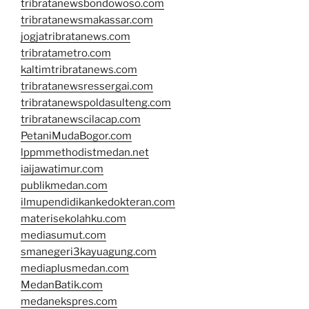
tribratanewsbondowoso.com
tribratanewsmakassar.com
jogjatribratanews.com
tribratametro.com
kaltimtribratanews.com
tribratanewsressergai.com
tribratanewspoldasulteng.com
tribratanewscilacap.com
PetaniMudaBogor.com
lppmmethodistmedan.net
iaijawatimur.com
publikmedan.com
ilmupendidikankedokteran.com
materisekolahku.com
mediasumut.com
smanegeri3kayuagung.com
mediaplusmedan.com
MedanBatik.com
medanekspres.com