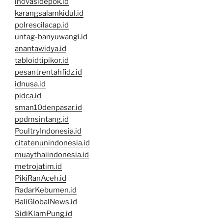
inovasidepok.id
karangsalamkidul.id
polrescilacap.id
untag-banyuwangi.id
anantawidya.id
tabloidtipikor.id
pesantrentahfidz.id
idnusa.id
pidca.id
sman10denpasar.id
ppdmsintang.id
PoultryIndonesia.id
citatenunindonesia.id
muaythaiindonesia.id
metrojatim.id
PikiRanAceh.id
RadarKebumen.id
BaliGlobalNews.id
SidiKlamPung.id