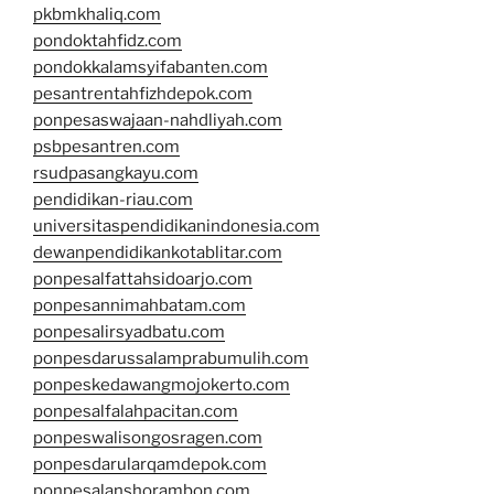
pkbmkhaliq.com
pondoktahfidz.com
pondokkalamsyifabanten.com
pesantrentahfizhdepok.com
ponpesaswajaan-nahdliyah.com
psbpesantren.com
rsudpasangkayu.com
pendidikan-riau.com
universitaspendidikanindonesia.com
dewanpendidikankotablitar.com
ponpesalfattahsidoarjo.com
ponpesannimahbatam.com
ponpesalirsyadbatu.com
ponpesdarussalamprabumulih.com
ponpeskedawangmojokerto.com
ponpesalfalahpacitan.com
ponpeswalisongosragen.com
ponpesdarularqamdepok.com
ponpesalanshorambon.com