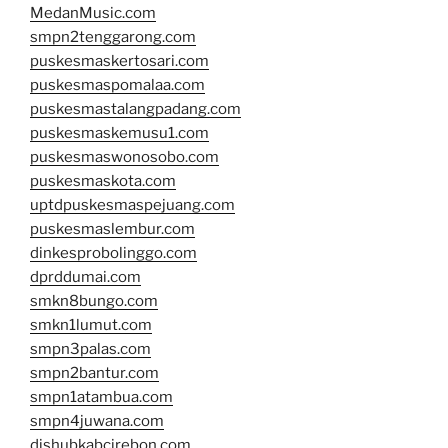
MedanMusic.com
smpn2tenggarong.com
puskesmaskertosari.com
puskesmaspomalaa.com
puskesmastalangpadang.com
puskesmaskemusu1.com
puskesmaswonosobo.com
puskesmaskota.com
uptdpuskesmaspejuang.com
puskesmaslembur.com
dinkesprobolinggo.com
dprddumai.com
smkn8bungo.com
smkn1lumut.com
smpn3palas.com
smpn2bantur.com
smpn1atambua.com
smpn4juwana.com
dishubkabcirebon.com