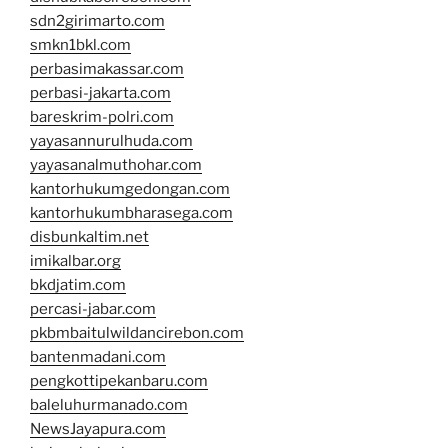
sdn2girimarto.com
smkn1bkl.com
perbasimakassar.com
perbasi-jakarta.com
bareskrim-polri.com
yayasannurulhuda.com
yayasanalmuthohar.com
kantorhukumgedongan.com
kantorhukumbharasega.com
disbunkaltim.net
imikalbar.org
bkdjatim.com
percasi-jabar.com
pkbmbaitulwildancirebon.com
bantenmadani.com
pengkottipekanbaru.com
baleluhurmanado.com
NewsJayapura.com