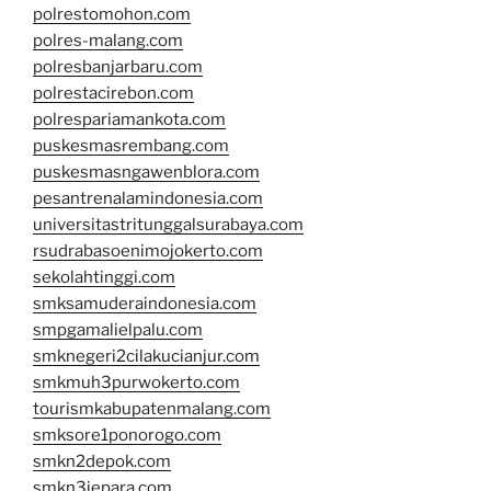
polrestomohon.com
polres-malang.com
polresbanjarbaru.com
polrestacirebon.com
polrespariamankota.com
puskesmasrembang.com
puskesmasngawenblora.com
pesantrenalamindonesia.com
universitastritunggalsurabaya.com
rsudrabasoenimojokerto.com
sekolahtinggi.com
smksamuderaindonesia.com
smpgamalielpalu.com
smknegeri2cilakucianjur.com
smkmuh3purwokerto.com
tourismkabupatenmalang.com
smksore1ponorogo.com
smkn2depok.com
smkn3jepara.com