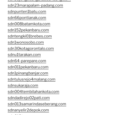
sdn23marapalam-padang.com
sdnpunten1batu.com
sdn66pontianak.com
sdn008batamkota.com
sdn152pekanbaru.com
sdntengki01brebes.com
sdn1wonosobo.com
sdn30kotagorontalo.com
sdnu1tarakan.com
sdn64-parepare.com
sdn011pekanbaru.com
sdn1pinangbanjar.com
sdntulusrejo4malang.com
sdnsukaraja.com
sdn004tembilahankota.com
sdndadirejo02pati.com
sdn013samarindaseberang.com
sdnanyelir2depok.com