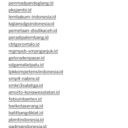
penmadpandeglang.id
pksjambi.id
lembakum-indonesia.id
kajiansdgsindonesia.id
pemetaan-disdikaceh.id
peradipalembang.id
cbtgorontalo.id
mgmpsb-smpnganjuk.id
geloradenpasar.id
sdgamalielpalu.id
lpkkompetensiindonesia.id
smp4-nabire.id
smkn3salatiga.id
amoito-konaweselatan.id
febiuinbanten.id
bwikotaserang.id
balitbangdiklat.id
pbmtindonesia.id
padmaindonesia.id