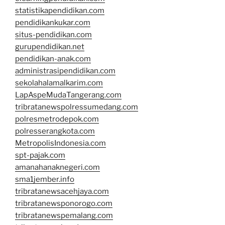
statistikapendidikan.com
pendidikankukar.com
situs-pendidikan.com
gurupendidikan.net
pendidikan-anak.com
administrasipendidikan.com
sekolahalamalkarim.com
LapAspeMudaTangerang.com
tribratanewspolressumedang.com
polresmetrodepok.com
polresserangkota.com
MetropolisIndonesia.com
spt-pajak.com
amanahanaknegeri.com
sma1jember.info
tribratanewsacehjaya.com
tribratanewsponorogo.com
tribratanewspemalang.com