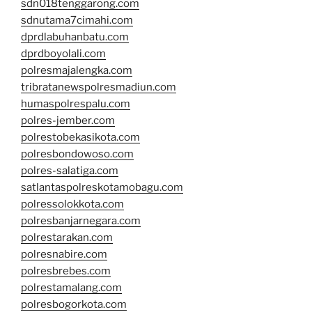
sdn018tenggarong.com
sdnutama7cimahi.com
dprdlabuhanbatu.com
dprdboyolali.com
polresmajalengka.com
tribratanewspolresmadiun.com
humaspolrespalu.com
polres-jember.com
polrestobekasikota.com
polresbondowoso.com
polres-salatiga.com
satlantaspolreskotamobagu.com
polressolokkota.com
polresbanjarnegara.com
polrestarakan.com
polresnabire.com
polresbrebes.com
polrestamalang.com
polresbogorkota.com