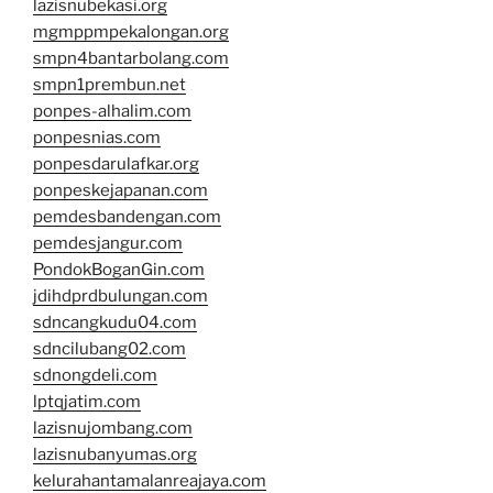
lazisnubekasi.org
mgmppmpekalongan.org
smpn4bantarbolang.com
smpn1prembun.net
ponpes-alhalim.com
ponpesnias.com
ponpesdarulafkar.org
ponpeskejapanan.com
pemdesbandengan.com
pemdesjangur.com
PondokBoganGin.com
jdihdprdbulungan.com
sdncangkudu04.com
sdncilubang02.com
sdnongdeli.com
lptqjatim.com
lazisnujombang.com
lazisnubanyumas.org
kelurahantamalanreajaya.com