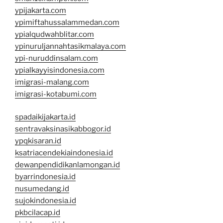
ypijakarta.com
ypimiftahussalammedan.com
ypialqudwahblitar.com
ypinuruljannahtasikmalaya.com
ypi-nuruddinsalam.com
ypialkayyisindonesia.com
imigrasi-malang.com
imigrasi-kotabumi.com
spadaikijakarta.id
sentravaksinasikabbogor.id
ypqkisaran.id
ksatriacendekiaindonesia.id
dewanpendidikanlamongan.id
byarrindonesia.id
nusumedang.id
sujokindonesia.id
pkbcilacap.id