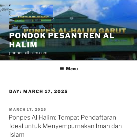
Skip
to
content
PONDOK PESANTREN AL
HALIM
ponpes-alhalim.com
Menu
DAY:
MARCH 17, 2025
POSTED
MARCH 17, 2025
ON
Ponpes Al Halim: Tempat Pendaftaran
Ideal untuk Menyempurnakan Iman dan
Islam