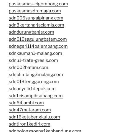
puskesmas-cigombong.com
puskesmasdramaga.com
sdn006sungaipinang.com
sdn3kertaharjaciamis.com
sdndurungbanjar.com
sdn010sagulungbatam.com
sdnegeri114palembang.com
sdnkauman1-malang.com
sdnu1-trate-gresik.com
sdn002batam.com
sdnblimbing3malang.com
sdn013tenggarong.com
sdnanyelir1depok.com
sdn1cisampihsubang.com
sdn64jambi.com
sdn47mataram.com
sdn16kotabengkulu.com
sdntiron1kediri.com
sdnbojongsoang1kabbandung.com