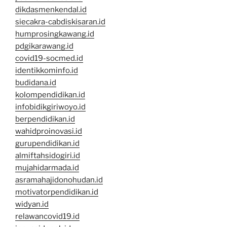
dikdasmenkendal.id
siecakra-cabdiskisaran.id
humprosingkawang.id
pdgikarawang.id
covid19-socmed.id
identikkominfo.id
budidana.id
kolompendidikan.id
infobidikgiriwoyo.id
berpendidikan.id
wahidproinovasi.id
gurupendidikan.id
almiftahsidogiri.id
mujahidarmada.id
asramahajidonohudan.id
motivatorpendidikan.id
widyan.id
relawancovid19.id