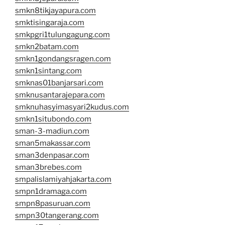
smkn8tikjayapura.com
smktisingaraja.com
smkpgri1tulungagung.com
smkn2batam.com
smkn1gondangsragen.com
smkn1sintang.com
smknas01banjarsari.com
smknusantarajepara.com
smknuhasyimasyari2kudus.com
smkn1situbondo.com
sman-3-madiun.com
sman5makassar.com
sman3denpasar.com
sman3brebes.com
smpalislamiyahjakarta.com
smpn1dramaga.com
smpn8pasuruan.com
smpn30tangerang.com