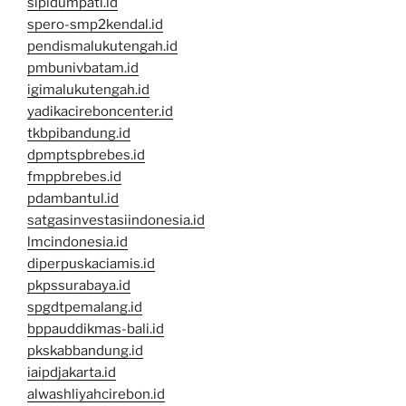
sipidumpati.id
spero-smp2kendal.id
pendismalukutengah.id
pmbunivbatam.id
igimalukutengah.id
yadikacireboncenter.id
tkbpibandung.id
dpmptspbrebes.id
fmppbrebes.id
pdambantul.id
satgasinvestasiindonesia.id
lmcindonesia.id
diperpuskaciamis.id
pkpssurabaya.id
spgdtpemalang.id
bppauddikmas-bali.id
pkskabbandung.id
iaipdjakarta.id
alwashliyahcirebon.id