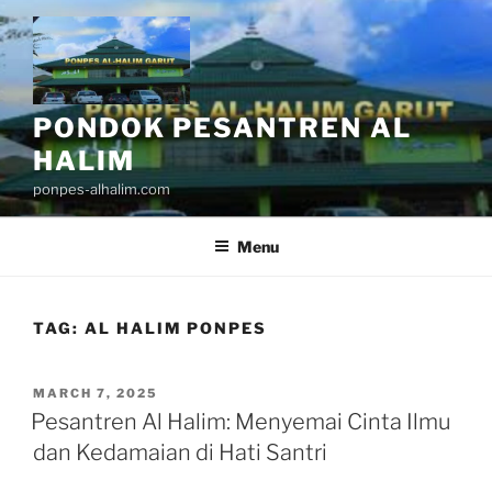
Skip
to
content
PONDOK PESANTREN AL
HALIM
ponpes-alhalim.com
Menu
TAG:
AL HALIM PONPES
POSTED
MARCH 7, 2025
ON
Pesantren Al Halim: Menyemai Cinta Ilmu
dan Kedamaian di Hati Santri