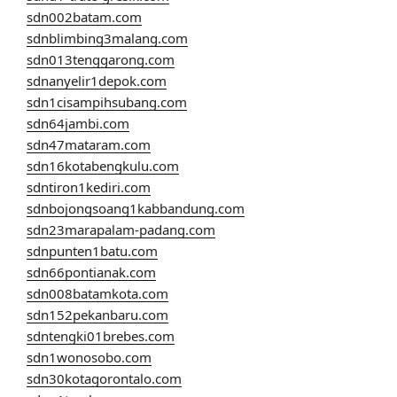
sdn002batam.com
sdnblimbing3malang.com
sdn013tenggarong.com
sdnanyelir1depok.com
sdn1cisampihsubang.com
sdn64jambi.com
sdn47mataram.com
sdn16kotabengkulu.com
sdntiron1kediri.com
sdnbojongsoang1kabbandung.com
sdn23marapalam-padang.com
sdnpunten1batu.com
sdn66pontianak.com
sdn008batamkota.com
sdn152pekanbaru.com
sdntengki01brebes.com
sdn1wonosobo.com
sdn30kotagorontalo.com