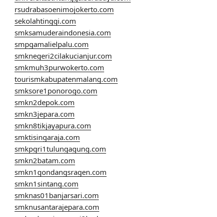
rsudrabasoenimojokerto.com
sekolahtinggi.com
smksamuderaindonesia.com
smpgamalielpalu.com
smknegeri2cilakucianjur.com
smkmuh3purwokerto.com
tourismkabupatenmalang.com
smksore1ponorogo.com
smkn2depok.com
smkn3jepara.com
smkn8tikjayapura.com
smktisingaraja.com
smkpgri1tulungagung.com
smkn2batam.com
smkn1gondangsragen.com
smkn1sintang.com
smknas01banjarsari.com
smknusantarajepara.com