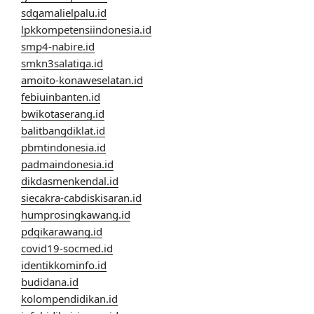
sdgamalielpalu.id
lpkkompetensiindonesia.id
smp4-nabire.id
smkn3salatiga.id
amoito-konaweselatan.id
febiuinbanten.id
bwikotaserang.id
balitbangdiklat.id
pbmtindonesia.id
padmaindonesia.id
dikdasmenkendal.id
siecakra-cabdiskisaran.id
humprosingkawang.id
pdgikarawang.id
covid19-socmed.id
identikkominfo.id
budidana.id
kolompendidikan.id