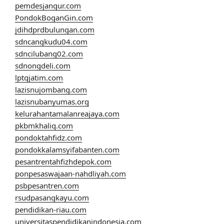
pemdesjangur.com
PondokBoganGin.com
jdihdprdbulungan.com
sdncangkudu04.com
sdncilubang02.com
sdnongdeli.com
lptqjatim.com
lazisnujombang.com
lazisnubanyumas.org
kelurahantamalanreajaya.com
pkbmkhaliq.com
pondoktahfidz.com
pondokkalamsyifabanten.com
pesantrentahfizhdepok.com
ponpesaswajaan-nahdliyah.com
psbpesantren.com
rsudpasangkayu.com
pendidikan-riau.com
universitaspendidikanindonesia.com