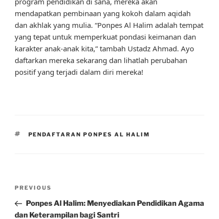
program pendidikan di sana, mereka akan
mendapatkan pembinaan yang kokoh dalam aqidah
dan akhlak yang mulia. “Ponpes Al Halim adalah tempat
yang tepat untuk memperkuat pondasi keimanan dan
karakter anak-anak kita,” tambah Ustadz Ahmad. Ayo
daftarkan mereka sekarang dan lihatlah perubahan
positif yang terjadi dalam diri mereka!
TAGS
PENDAFTARAN PONPES AL HALIM
Post
Previous
PREVIOUS
navigation
Post
Ponpes Al Halim: Menyediakan Pendidikan Agama
dan Keterampilan bagi Santri