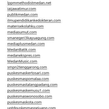
lppmmethodistmedan.net
iaijawatimur.com
publikmedan.com
ilmupendidikankedokteran.com
materisekolahku.com
mediasumut.com
smanegeri3kayuagung.com
mediaplusmedan.com
MedanBatik.com
medanekspres.com
MedanMusic.com
smpn2tenggarong.com
puskesmaskertosari.com
puskesmaspomalaa.com
puskesmastalangpadang.com
puskesmaskemusu1.com
puskesmaswonosobo.com
puskesmaskota.com
uptdpuskesmaspejuang.com