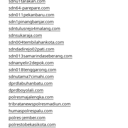
sdnu1tarakan.com
sdn64-parepare.com
sdn011pekanbaru.com
sdn1pinangbanjar.com
sdntulusrejo4malang.com
sdnsukaraja.com
sdn004tembilahankota.com
sdndadirejo02pati.com
sdn013samarindaseberang.com
sdnanyelir2depok.com
sdn018tenggarong.com
sdnutama7cimahi.com
dprdlabuhanbatu.com
dprdboyolali.com
polresmajalengka.com
tribratanewspolresmadiun.com
humaspolrespalu.com
polres-jember.com
polrestobekasikota.com