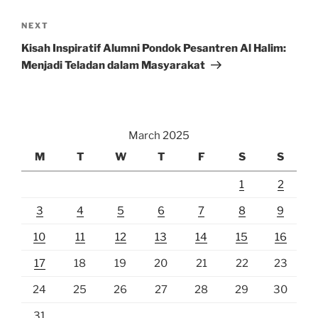
Next
NEXT
Post
Kisah Inspiratif Alumni Pondok Pesantren Al Halim:
Menjadi Teladan dalam Masyarakat
March 2025
M
T
W
T
F
S
S
1
2
3
4
5
6
7
8
9
10
11
12
13
14
15
16
17
18
19
20
21
22
23
24
25
26
27
28
29
30
31