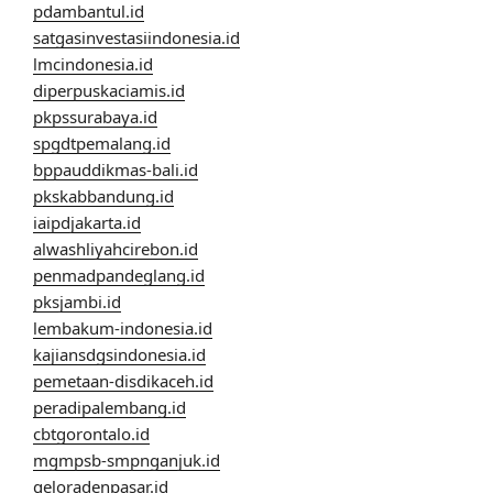
pdambantul.id
satgasinvestasiindonesia.id
lmcindonesia.id
diperpuskaciamis.id
pkpssurabaya.id
spgdtpemalang.id
bppauddikmas-bali.id
pkskabbandung.id
iaipdjakarta.id
alwashliyahcirebon.id
penmadpandeglang.id
pksjambi.id
lembakum-indonesia.id
kajiansdgsindonesia.id
pemetaan-disdikaceh.id
peradipalembang.id
cbtgorontalo.id
mgmpsb-smpnganjuk.id
geloradenpasar.id