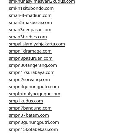
smknuhasyimasyari2kudus.com
smkn1situbondo.com
sman-3-madiun.com
sman5makassar.com
sman3denpasar.com
sman3brebes.com
smpalislamiyahjakarta.com
smpn1dramaga.com
smpn8pasuruan.com
smpn30tangerang.com
smpn17surabaya.com
smpn2soreang.com
smpn4gunungputri.com
smptrimulyacigugur.com
smp1kudus.com
smpn7bandung.com
smpn37batam.com
smpn3gunungputri.com
smpn15kotabekasi.com