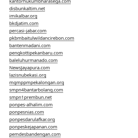
kantorhukumbharasega.com
disbunkaltim.net
imikalbar.org
bkdjatim.com
percasi-jabar.com
pkbmbaitulwildancirebon.com
bantenmadani.com
pengkottipekanbaru.com
baleluhurmanado.com
NewsJayapura.com
lazisnubekasi.org
mgmppmpekalongan.org
smpn4bantarbolang.com
smpn1prembun.net
ponpes-alhalim.com
ponpesnias.com
ponpesdarulafkar.org
ponpeskejapanan.com
pemdesbandengan.com