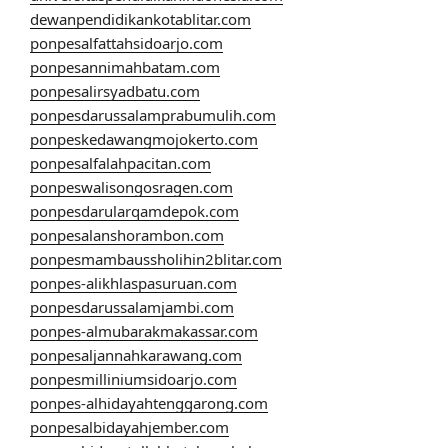
dewanpendidikankotablitar.com
ponpesalfattahsidoarjo.com
ponpesannimahbatam.com
ponpesalirsyadbatu.com
ponpesdarussalamprabumulih.com
ponpeskedawangmojokerto.com
ponpesalfalahpacitan.com
ponpeswalisongosragen.com
ponpesdarularqamdepok.com
ponpesalanshorambon.com
ponpesmambaussholihin2blitar.com
ponpes-alikhlaspasuruan.com
ponpesdarussalamjambi.com
ponpes-almubarakmakassar.com
ponpesaljannahkarawang.com
ponpesmilliniumsidoarjo.com
ponpes-alhidayahtenggarong.com
ponpesalbidayahjember.com