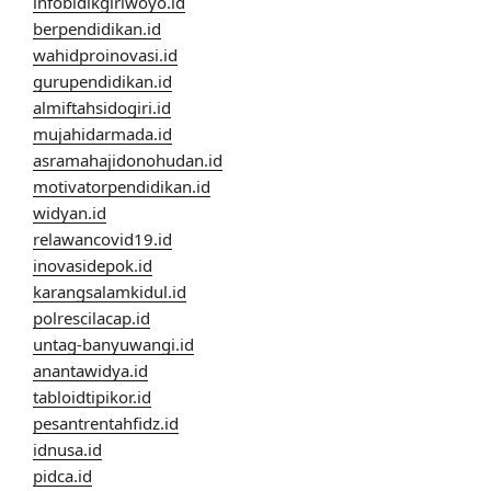
infobidikgiriwoyo.id
berpendidikan.id
wahidproinovasi.id
gurupendidikan.id
almiftahsidogiri.id
mujahidarmada.id
asramahajidonohudan.id
motivatorpendidikan.id
widyan.id
relawancovid19.id
inovasidepok.id
karangsalamkidul.id
polrescilacap.id
untag-banyuwangi.id
anantawidya.id
tabloidtipikor.id
pesantrentahfidz.id
idnusa.id
pidca.id