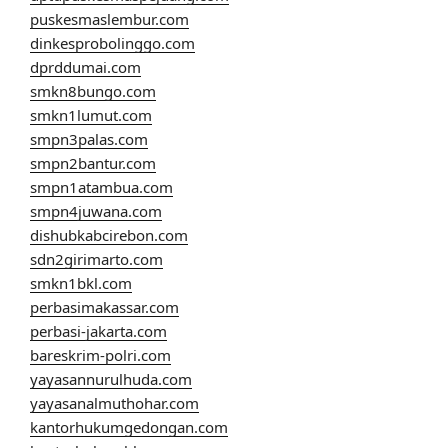
puskesmaslembur.com
dinkesprobolinggo.com
dprddumai.com
smkn8bungo.com
smkn1lumut.com
smpn3palas.com
smpn2bantur.com
smpn1atambua.com
smpn4juwana.com
dishubkabcirebon.com
sdn2girimarto.com
smkn1bkl.com
perbasimakassar.com
perbasi-jakarta.com
bareskrim-polri.com
yayasannurulhuda.com
yayasanalmuthohar.com
kantorhukumgedongan.com