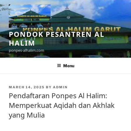
Skip
to
content
PONDOK PESANTREN AL
HALIM
ponpes-alhalim.com
Menu
POSTED
MARCH 14, 2025
BY
ADMIN
ON
Pendaftaran Ponpes Al Halim:
Memperkuat Aqidah dan Akhlak
yang Mulia