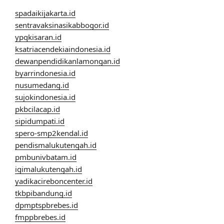
spadaikijakarta.id
sentravaksinasikabbogor.id
ypqkisaran.id
ksatriacendekiaindonesia.id
dewanpendidikanlamongan.id
byarrindonesia.id
nusumedang.id
sujokindonesia.id
pkbcilacap.id
sipidumpati.id
spero-smp2kendal.id
pendismalukutengah.id
pmbunivbatam.id
igimalukutengah.id
yadikacireboncenter.id
tkbpibandung.id
dpmptspbrebes.id
fmppbrebes.id