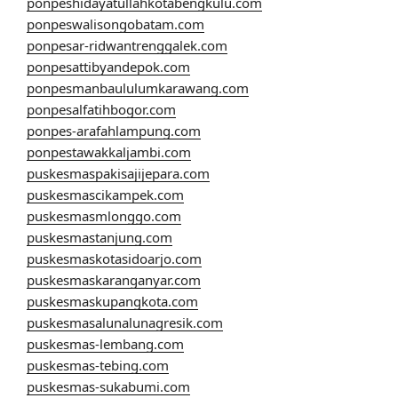
ponpeshidayatullahkotabengkulu.com
ponpeswalisongobatam.com
ponpesar-ridwantrenggalek.com
ponpesattibyandepok.com
ponpesmanbaululumkarawang.com
ponpesalfatihbogor.com
ponpes-arafahlampung.com
ponpestawakkaljambi.com
puskesmaspakisajijepara.com
puskesmascikampek.com
puskesmasmlonggo.com
puskesmastanjung.com
puskesmaskotasidoarjo.com
puskesmaskaranganyar.com
puskesmaskupangkota.com
puskesmasalunalunagresik.com
puskesmas-lembang.com
puskesmas-tebing.com
puskesmas-sukabumi.com