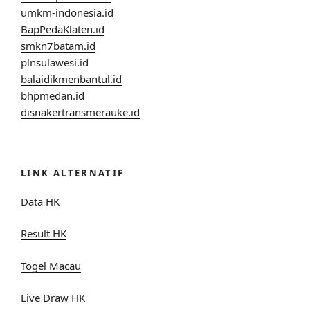
umkm-indonesia.id
BapPedaKlaten.id
smkn7batam.id
plnsulawesi.id
balaidikmenbantul.id
bhpmedan.id
disnakertransmerauke.id
LINK ALTERNATIF
Data HK
Result HK
Togel Macau
Live Draw HK