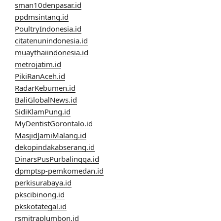
sman10denpasar.id
ppdmsintang.id
PoultryIndonesia.id
citatenunindonesia.id
muaythaiindonesia.id
metrojatim.id
PikiRanAceh.id
RadarKebumen.id
BaliGlobalNews.id
SidiKlamPung.id
MyDentistGorontalo.id
MasjidJamiMalang.id
dekopindakabserang.id
DinarsPusPurbalingga.id
dpmptsp-pemkomedan.id
perkisurabaya.id
pkscibinong.id
pkskotategal.id
rsmitraplumbon.id