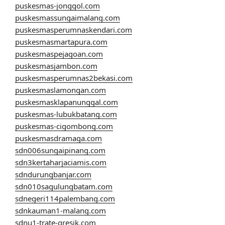
puskesmas-jonggol.com
puskesmassungaimalang.com
puskesmasperumnaskendari.com
puskesmasmartapura.com
puskesmaspejagoan.com
puskesmasjambon.com
puskesmasperumnas2bekasi.com
puskesmaslamongan.com
puskesmasklapanunggal.com
puskesmas-lubukbatang.com
puskesmas-cigombong.com
puskesmasdramaga.com
sdn006sungaipinang.com
sdn3kertaharjaciamis.com
sdndurungbanjar.com
sdn010sagulungbatam.com
sdnegeri114palembang.com
sdnkauman1-malang.com
sdnu1-trate-gresik.com