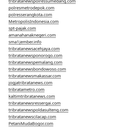
tribratanewspolressumedang.com
polresmetrodepok.com
polresserangkota.com
MetropolisIndonesia.com
spt-pajak.com
amanahanaknegeri.com
sma1jember.info
tribratanewsacehjaya.com
tribratanewsponorogo.com
tribratanewspemalang.com
tribratanewsbondowoso.com
tribratanewsmakassar.com
jogjatribratanews.com
tribratametro.com
kaltimtribratanews.com
tribratanewsressergai.com
tribratanewspoldasulteng.com
tribratanewscilacap.com
PetaniMudaBogor.com