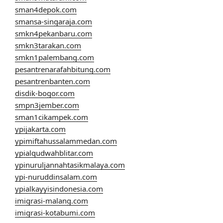
sman4depok.com
smansa-singaraja.com
smkn4pekanbaru.com
smkn3tarakan.com
smkn1palembang.com
pesantrenarafahbitung.com
pesantrenbanten.com
disdik-bogor.com
smpn3jember.com
sman1cikampek.com
ypijakarta.com
ypimiftahussalammedan.com
ypialqudwahblitar.com
ypinuruljannahtasikmalaya.com
ypi-nuruddinsalam.com
ypialkayyisindonesia.com
imigrasi-malang.com
imigrasi-kotabumi.com