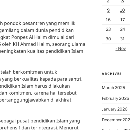
2
3
9
10
16
17
ah pondok pesantren yang memiliki
23
24
 gemilang dalam dunia pendidikan
ngkat Ponpes Al Halim dimulai dari
30
31
5 oleh KH Ahmad Halim, seorang ulama
« Nov
peningkatan kualitas pendidikan Islam
im telah berkomitmen untuk
ARCHIVES
yang berkualitas kepada para santri.
ndidikan Islam harus dilakukan
March 2026
an komitmen, karena hal tersebut
February 2026
pertanggungjawabkan di akhirat
January 2026
December 20
 sebagai pusat pendidikan Islam yang
rehensif dan terintegrasi. Menurut