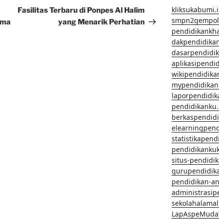
Post
kliksukabumi.
Fasilitas Terbaru di Ponpes Al Halim
smpn2gempol
ama
yang Menarik Perhatian
pendidikankh
dakpendidika
dasarpendidi
aplikasipendi
wikipendidika
mypendidikan
laporpendidi
pendidikanku.
berkaspendid
elearningpen
statistikapen
pendidikanku
situs-pendidi
gurupendidik
pendidikan-a
administrasip
sekolahalama
LapAspeMuda