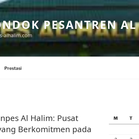
ONDOK PESANTREN AL
s-alhalim.com
Prestasi
npes Al Halim: Pusat
M
T
 yang Berkomitmen pada