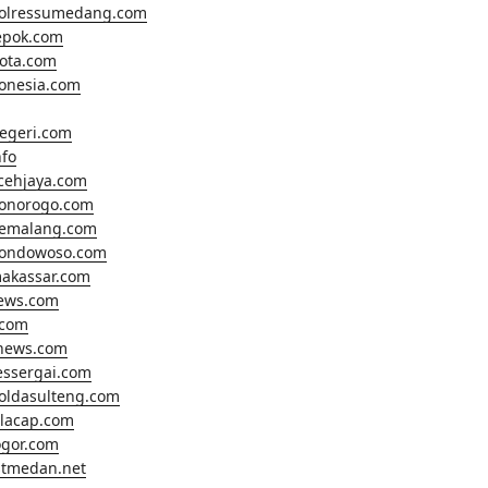
polressumedang.com
epok.com
ota.com
onesia.com
egeri.com
fo
cehjaya.com
ponorogo.com
pemalang.com
bondowoso.com
makassar.com
news.com
.com
anews.com
essergai.com
oldasulteng.com
ilacap.com
gor.com
tmedan.net