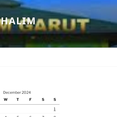
 HALIM
December 2024
W
T
F
S
S
1