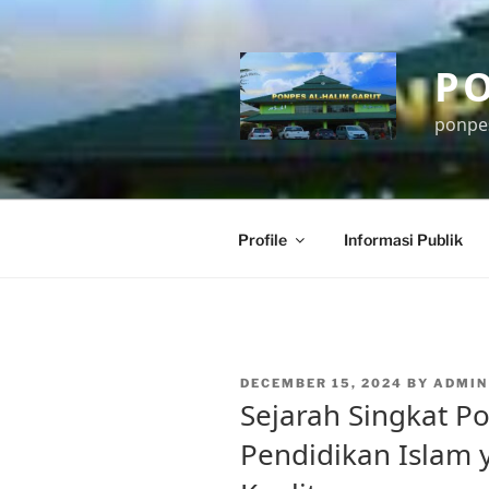
Skip
to
content
P
ponpe
Profile
Informasi Publik
POSTED
DECEMBER 15, 2024
BY
ADMIN
ON
Sejarah Singkat Po
Pendidikan Islam