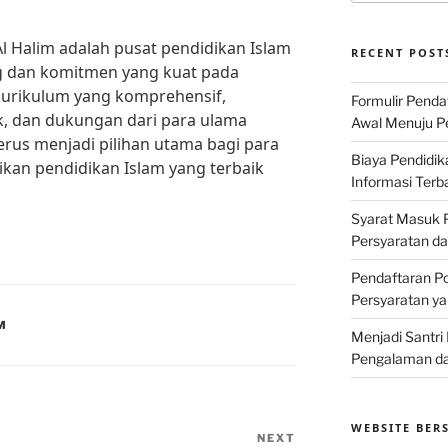
l Halim adalah pusat pendidikan Islam
RECENT POST
ng dan komitmen yang kuat pada
kurikulum yang komprehensif,
Formulir Penda
k, dan dukungan dari para ulama
Awal Menuju Pe
erus menjadi pilihan utama bagi para
Biaya Pendidik
kan pendidikan Islam yang terbaik
Informasi Terb
Syarat Masuk P
Persyaratan d
Pendaftaran Po
Persyaratan ya
M
Menjadi Santri
Pengalaman da
WEBSITE BER
NEXT
Next