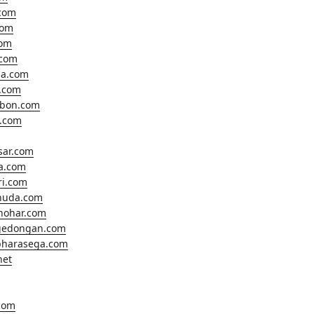
com
com
com
.com
a.com
.com
ebon.com
o.com
sar.com
ta.com
ri.com
huda.com
hohar.com
gedongan.com
harasega.com
net
.com