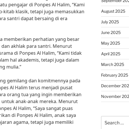
September 20
atu pengajar di Ponpes Al Halim, “Kami
b-kitab klasik, tetapi juga memasukkan
August 2025
a santri dapat bersaing di era
July 2025
June 2025
juga memberikan perhatian yang besar
May 2025
dan akhlak para santri. Menurut
rama di Ponpes Al Halim, “Kami tidak
April 2025
lam hal akademis, tetapi juga dalam
March 2025
ng mulia.”
February 2025
yang gemilang dan komitmennya pada
December 20
npes Al Halim terus menjadi pusat
para orang tua yang ingin memberikan
November 20
ik untuk anak-anak mereka. Menurut
onpes Al Halim, “Saya sangat puas
ikan di Ponpes Al Halim, anak saya
Search
jaran agama, tetapi juga memiliki
for: