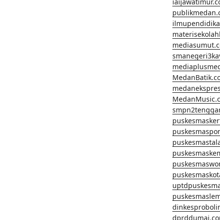
iaijawatimur.
publikmedan.
ilmupendidik
materisekola
mediasumut.
smanegeri3k
mediaplusme
MedanBatik.c
medanekspre
MedanMusic.
smpn2tengga
puskesmasker
puskesmaspo
puskesmastal
puskesmaske
puskesmaswo
puskesmaskot
uptdpuskesm
puskesmaslem
dinkesprobol
dprddumai.c