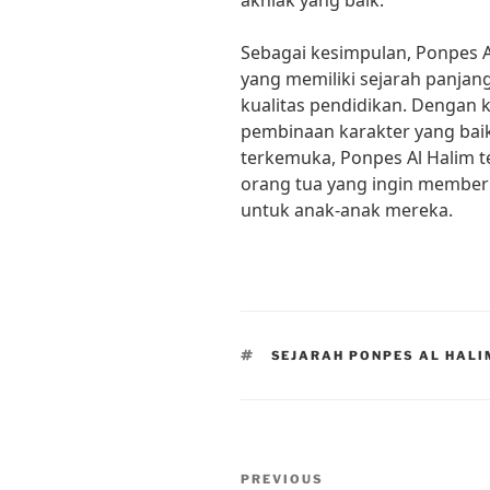
akhlak yang baik.”
Sebagai kesimpulan, Ponpes A
yang memiliki sejarah panja
kualitas pendidikan. Dengan 
pembinaan karakter yang bai
terkemuka, Ponpes Al Halim t
orang tua yang ingin memberi
untuk anak-anak mereka.
TAGS
SEJARAH PONPES AL HALI
Post
Previous
PREVIOUS