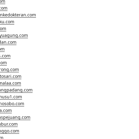
com
com
ankedokteran.com
hku.com
com
ayuagung.com
dan.com
om
s.com
com
rong.com
tosari.com
malaa.com
angpadang.com
musu1.com
nosobo.com
a.com
aspejuang.com
bur.com
inggo.com
om