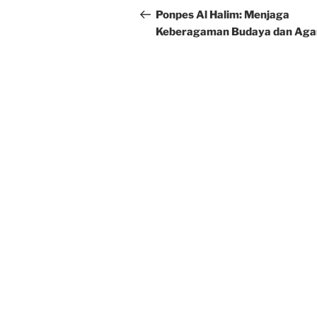
navigation
Post
Ponpes Al Halim: Menjaga
Keberagaman Budaya dan Ag