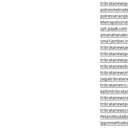
tribratanews
polresmetrod
polresserangk
MetropolisInd
spt-pajak.com
amanahanakn
sma1jember.in
tribratanewsa
tribratanews
tribratanews
tribratanews
tribratanews
jogjatribrata
tribratametro
kaltimtribrat
tribratanewsr
tribratanewsp
tribratanewsc
PetaniMudaBo
lppmmethodis