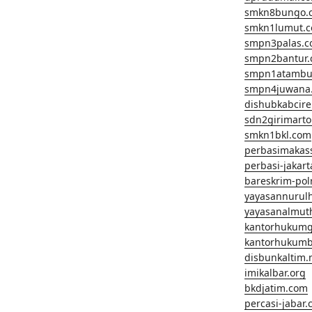
smkn8bungo.
smkn1lumut.
smpn3palas.
smpn2bantur
smpn1atambu
smpn4juwana
dishubkabcir
sdn2girimart
smkn1bkl.com
perbasimakas
perbasi-jakar
bareskrim-pol
yayasannurul
yayasanalmut
kantorhukum
kantorhukumb
disbunkaltim.
imikalbar.org
bkdjatim.com
percasi-jabar