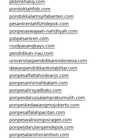
pkbmkhaliq.com
pondoktahfidz.com
pondokkalamsyifabanten.com
pesantrentahfizhdepok.com
ponpesaswajaan-nahdliyah.com
psbpesantren.com
rsudpasangkayu.com
pendidikan-riau.com
universitaspendidikanindonesia.com
dewanpendidikankotablitar.com
ponpesalfattahsidoarjo.com
ponpesannimahbatam.com
ponpesalirsyadbatu.com
ponpesdarussalamprabumulih.com
ponpeskedawangmojokerto.com
ponpesalfalahpacitan.com
ponpeswalisongosragen.com
ponpesdarularqamdepok.com
ponpesalanshorambon.com