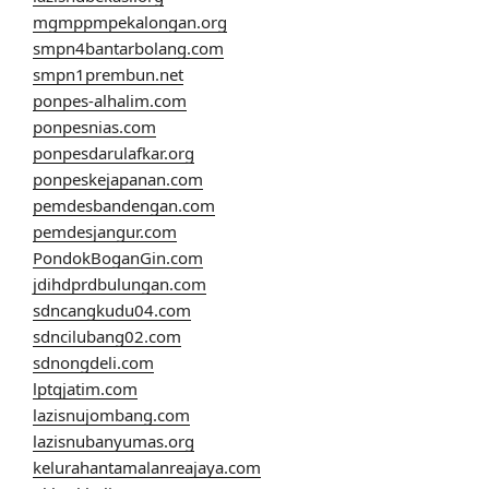
mgmppmpekalongan.org
smpn4bantarbolang.com
smpn1prembun.net
ponpes-alhalim.com
ponpesnias.com
ponpesdarulafkar.org
ponpeskejapanan.com
pemdesbandengan.com
pemdesjangur.com
PondokBoganGin.com
jdihdprdbulungan.com
sdncangkudu04.com
sdncilubang02.com
sdnongdeli.com
lptqjatim.com
lazisnujombang.com
lazisnubanyumas.org
kelurahantamalanreajaya.com