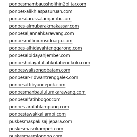
ponpesmambaussholihin2blitar.com
ponpes-alikhlaspasuruan.com
ponpesdarussalamjambi.com
ponpes-almubarakmakassar.com
ponpesaljannahkarawang.com
ponpesmilliniumsidoarjo.com
ponpes-alhidayahtenggarong.com
ponpesalbidayahjember.com
ponpeshidayatullahkotabengkulu.com
ponpeswalisongobatam.com
ponpesar-ridwantrenggalek.com
ponpesattibyandepok.com
ponpesmanbaululumkarawang.com
ponpesalfatihbogor.com
ponpes-arafahlampung.com
ponpestawakkaljambi.com
puskesmaspakisajijepara.com
puskesmascikampek.com
puskesmasmlonggo.com