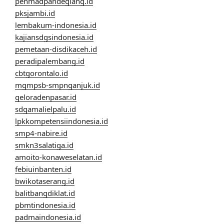
penmadpandeglang.id
pksjambi.id
lembakum-indonesia.id
kajiansdgsindonesia.id
pemetaan-disdikaceh.id
peradipalembang.id
cbtgorontalo.id
mgmpsb-smpnganjuk.id
geloradenpasar.id
sdgamalielpalu.id
lpkkompetensiindonesia.id
smp4-nabire.id
smkn3salatiga.id
amoito-konaweselatan.id
febiuinbanten.id
bwikotaserang.id
balitbangdiklat.id
pbmtindonesia.id
padmaindonesia.id