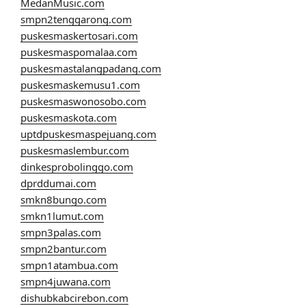
MedanMusic.com
smpn2tenggarong.com
puskesmaskertosari.com
puskesmaspomalaa.com
puskesmastalangpadang.com
puskesmaskemusu1.com
puskesmaswonosobo.com
puskesmaskota.com
uptdpuskesmaspejuang.com
puskesmaslembur.com
dinkesprobolinggo.com
dprddumai.com
smkn8bungo.com
smkn1lumut.com
smpn3palas.com
smpn2bantur.com
smpn1atambua.com
smpn4juwana.com
dishubkabcirebon.com