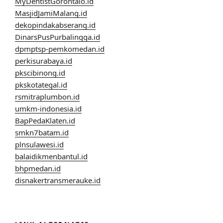
MyDentistGorontalo.id
MasjidJamiMalang.id
dekopindakabserang.id
DinarsPusPurbalingga.id
dpmptsp-pemkomedan.id
perkisurabaya.id
pkscibinong.id
pkskotategal.id
rsmitraplumbon.id
umkm-indonesia.id
BapPedaKlaten.id
smkn7batam.id
plnsulawesi.id
balaidikmenbantul.id
bhpmedan.id
disnakertransmerauke.id