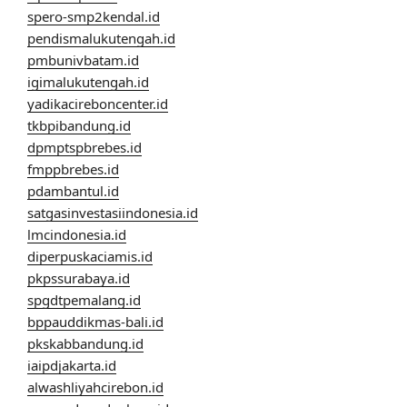
spero-smp2kendal.id
pendismalukutengah.id
pmbunivbatam.id
igimalukutengah.id
yadikacireboncenter.id
tkbpibandung.id
dpmptspbrebes.id
fmppbrebes.id
pdambantul.id
satgasinvestasiindonesia.id
lmcindonesia.id
diperpuskaciamis.id
pkpssurabaya.id
spgdtpemalang.id
bppauddikmas-bali.id
pkskabbandung.id
iaipdjakarta.id
alwashliyahcirebon.id