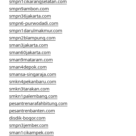
smpn1cikarangselatan.com
smpn9ambon.com
smpn36jakarta.com
smpn6-purwodadi.com
smpn1darulmakmur.com
smpn2blampung.com
sman3jakarta.com
sman60jakarta.com
sman9mataram.com
sman4depok.com
smansa-singaraja.com
smkn4pekanbaru.com
smkn3tarakan.com
smkn1palembang.com
pesantrenarafahbitung.com
pesantrenbanten.com
disdik-bogor.com
smpn3jember.com
sman1cikampek.com