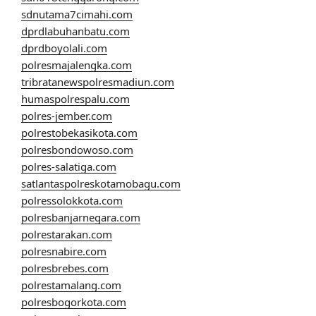
sdnutama7cimahi.com
dprdlabuhanbatu.com
dprdboyolali.com
polresmajalengka.com
tribratanewspolresmadiun.com
humaspolrespalu.com
polres-jember.com
polrestobekasikota.com
polresbondowoso.com
polres-salatiga.com
satlantaspolreskotamobagu.com
polressolokkota.com
polresbanjarnegara.com
polrestarakan.com
polresnabire.com
polresbrebes.com
polrestamalang.com
polresbogorkota.com