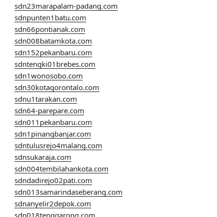
sdn23marapalam-padang.com
sdnpunten1batu.com
sdn66pontianak.com
sdn008batamkota.com
sdn152pekanbaru.com
sdntengki01brebes.com
sdn1wonosobo.com
sdn30kotagorontalo.com
sdnu1tarakan.com
sdn64-parepare.com
sdn011pekanbaru.com
sdn1pinangbanjar.com
sdntulusrejo4malang.com
sdnsukaraja.com
sdn004tembilahankota.com
sdndadirejo02pati.com
sdn013samarindaseberang.com
sdnanyelir2depok.com
sdn018tenggarong.com