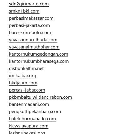
sdn2girimarto.com
smkn1bkl.com
perbasimakassar.com
perbasi-jakarta.com
bareskrim-polri.com
yayasannurulhuda.com
yayasanalmuthohar.com
kantorhukumgedongan.com
kantorhukumbharasega.com
disbunkaltim.net
imikalbar.org
bkdjatim.com
percasi-jabar.com
pkbmbaitulwildancirebon.com
bantenmadani.com
pengkottipekanbaru.com
baleluhurmanado.com
NewsJayapura.com
lazisnubekasi.org