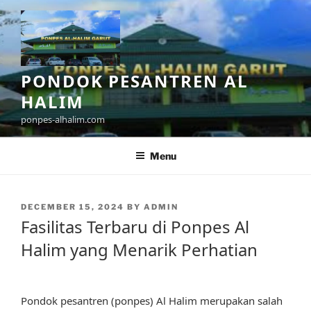
Skip
to
content
PONDOK PESANTREN AL
HALIM
ponpes-alhalim.com
Menu
POSTED
DECEMBER 15, 2024
BY
ADMIN
ON
Fasilitas Terbaru di Ponpes Al
Halim yang Menarik Perhatian
Pondok pesantren (ponpes) Al Halim merupakan salah