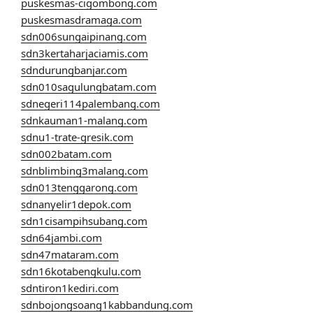
puskesmas-cigombong.com
puskesmasdramaga.com
sdn006sungaipinang.com
sdn3kertaharjaciamis.com
sdndurungbanjar.com
sdn010sagulungbatam.com
sdnegeri114palembang.com
sdnkauman1-malang.com
sdnu1-trate-gresik.com
sdn002batam.com
sdnblimbing3malang.com
sdn013tenggarong.com
sdnanyelir1depok.com
sdn1cisampihsubang.com
sdn64jambi.com
sdn47mataram.com
sdn16kotabengkulu.com
sdntiron1kediri.com
sdnbojongsoang1kabbandung.com