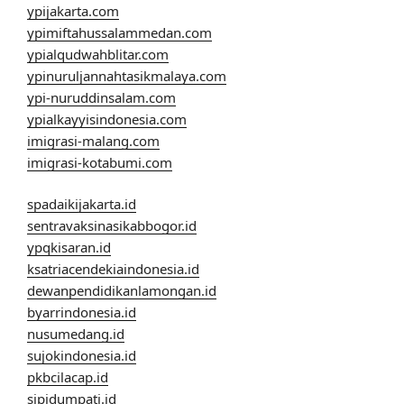
ypijakarta.com
ypimiftahussalammedan.com
ypialqudwahblitar.com
ypinuruljannahtasikmalaya.com
ypi-nuruddinsalam.com
ypialkayyisindonesia.com
imigrasi-malang.com
imigrasi-kotabumi.com
spadaikijakarta.id
sentravaksinasikabbogor.id
ypqkisaran.id
ksatriacendekiaindonesia.id
dewanpendidikanlamongan.id
byarrindonesia.id
nusumedang.id
sujokindonesia.id
pkbcilacap.id
sipidumpati.id