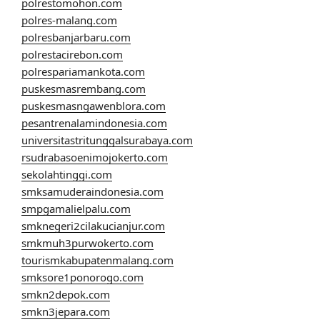
polrestomohon.com
polres-malang.com
polresbanjarbaru.com
polrestacirebon.com
polrespariamankota.com
puskesmasrembang.com
puskesmasngawenblora.com
pesantrenalamindonesia.com
universitastritunggalsurabaya.com
rsudrabasoenimojokerto.com
sekolahtinggi.com
smksamuderaindonesia.com
smpgamalielpalu.com
smknegeri2cilakucianjur.com
smkmuh3purwokerto.com
tourismkabupatenmalang.com
smksore1ponorogo.com
smkn2depok.com
smkn3jepara.com