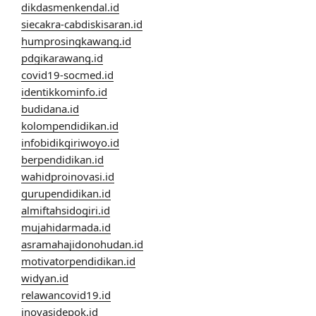
dikdasmenkendal.id
siecakra-cabdiskisaran.id
humprosingkawang.id
pdgikarawang.id
covid19-socmed.id
identikkominfo.id
budidana.id
kolompendidikan.id
infobidikgiriwoyo.id
berpendidikan.id
wahidproinovasi.id
gurupendidikan.id
almiftahsidogiri.id
mujahidarmada.id
asramahajidonohudan.id
motivatorpendidikan.id
widyan.id
relawancovid19.id
inovasidepok.id