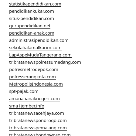
statistikapendidikan.com
pendidikankukar.com
situs-pendidikan.com
gurupendidikan.net
pendidikan-anak.com
administrasipendidikan.com
sekolahalamalkarim.com
LapAspeMudaTangerang.com
tribratanewspolressumedang.com
polresmetrodepok.com
polresserangkota.com
MetropolisIndonesia.com
spt-pajak.com
amanahanaknegeri.com
sma1jember.info
tribratanewsacehjaya.com
tribratanewsponorogo.com
tribratanewspemalang.com
tribratanewsbondowoso.com