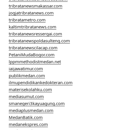
tribratanewsmakassar.com
jogjatribratanews.com
tribratametro.com
kaltimtribratanews.com
tribratanewsressergai.com
tribratanewspoldasulteng.com
tribratanewscilacap.com
PetaniMudaBogor.com
lppmmethodistmedan.net
iaijawatimur.com
publikmedan.com
ilmupendidikankedokteran.com
materisekolahku.com
mediasumut.com
smanegeri3kayuagung.com
mediaplusmedan.com
MedanBatik.com
medanekspres.com