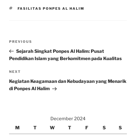
TAGS
FASILITAS PONPES AL HALIM
Post
Previous
PREVIOUS
navigation
Post
Sejarah Singkat Ponpes Al Halim: Pusat
Pendidikan Islam yang Berkomitmen pada Kualitas
Next
NEXT
Post
Kegiatan Keagamaan dan Kebudayaan yang Menarik
di Ponpes Al Halim
December 2024
M
T
W
T
F
S
S