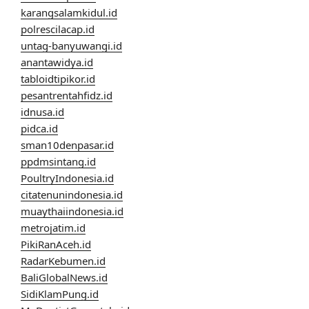
karangsalamkidul.id
polrescilacap.id
untag-banyuwangi.id
anantawidya.id
tabloidtipikor.id
pesantrentahfidz.id
idnusa.id
pidca.id
sman10denpasar.id
ppdmsintang.id
PoultryIndonesia.id
citatenunindonesia.id
muaythaiindonesia.id
metrojatim.id
PikiRanAceh.id
RadarKebumen.id
BaliGlobalNews.id
SidiKlamPung.id