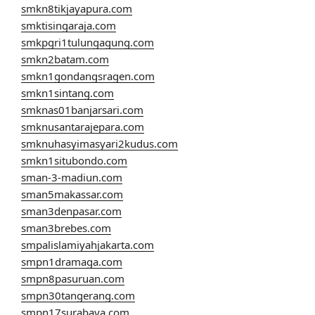
smkn8tikjayapura.com
smktisingaraja.com
smkpgri1tulungagung.com
smkn2batam.com
smkn1gondangsragen.com
smkn1sintang.com
smknas01banjarsari.com
smknusantarajepara.com
smknuhasyimasyari2kudus.com
smkn1situbondo.com
sman-3-madiun.com
sman5makassar.com
sman3denpasar.com
sman3brebes.com
smpalislamiyahjakarta.com
smpn1dramaga.com
smpn8pasuruan.com
smpn30tangerang.com
smpn17surabaya.com