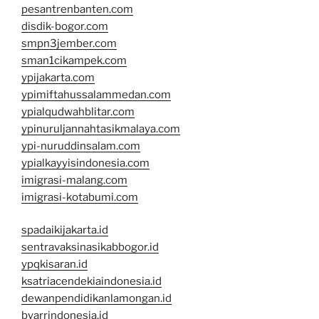
pesantrenbanten.com
disdik-bogor.com
smpn3jember.com
sman1cikampek.com
ypijakarta.com
ypimiftahussalammedan.com
ypialqudwahblitar.com
ypinuruljannahtasikmalaya.com
ypi-nuruddinsalam.com
ypialkayyisindonesia.com
imigrasi-malang.com
imigrasi-kotabumi.com
spadaikijakarta.id
sentravaksinasikabbogor.id
ypqkisaran.id
ksatriacendekiaindonesia.id
dewanpendidikanlamongan.id
byarrindonesia.id