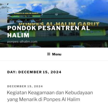
Skip
to
content
PONDOK PESANTREN AL
HALIM
ponpes-alhalim.com
Menu
DAY:
DECEMBER 15, 2024
POSTED
DECEMBER 15, 2024
ON
Kegiatan Keagamaan dan Kebudayaan
yang Menarik di Ponpes Al Halim