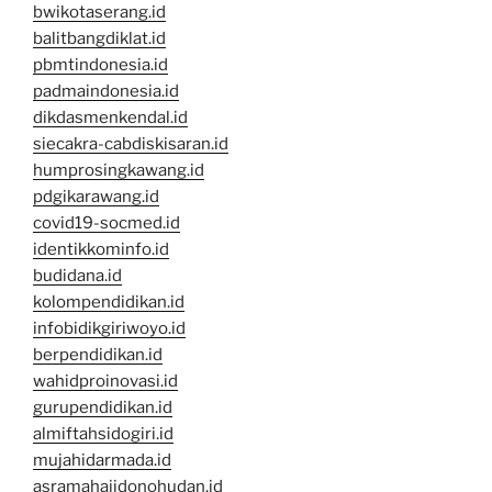
bwikotaserang.id
balitbangdiklat.id
pbmtindonesia.id
padmaindonesia.id
dikdasmenkendal.id
siecakra-cabdiskisaran.id
humprosingkawang.id
pdgikarawang.id
covid19-socmed.id
identikkominfo.id
budidana.id
kolompendidikan.id
infobidikgiriwoyo.id
berpendidikan.id
wahidproinovasi.id
gurupendidikan.id
almiftahsidogiri.id
mujahidarmada.id
asramahajidonohudan.id