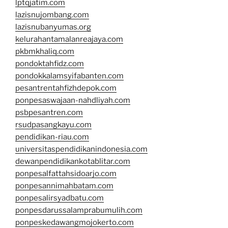
lptqjatim.com
lazisnujombang.com
lazisnubanyumas.org
kelurahantamalanreajaya.com
pkbmkhaliq.com
pondoktahfidz.com
pondokkalamsyifabanten.com
pesantrentahfizhdepok.com
ponpesaswajaan-nahdliyah.com
psbpesantren.com
rsudpasangkayu.com
pendidikan-riau.com
universitaspendidikanindonesia.com
dewanpendidikankotablitar.com
ponpesalfattahsidoarjo.com
ponpesannimahbatam.com
ponpesalirsyadbatu.com
ponpesdarussalamprabumulih.com
ponpeskedawangmojokerto.com