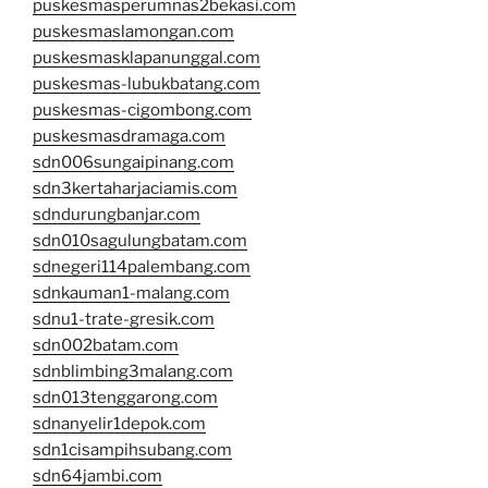
puskesmasperumnas2bekasi.com
puskesmaslamongan.com
puskesmasklapanunggal.com
puskesmas-lubukbatang.com
puskesmas-cigombong.com
puskesmasdramaga.com
sdn006sungaipinang.com
sdn3kertaharjaciamis.com
sdndurungbanjar.com
sdn010sagulungbatam.com
sdnegeri114palembang.com
sdnkauman1-malang.com
sdnu1-trate-gresik.com
sdn002batam.com
sdnblimbing3malang.com
sdn013tenggarong.com
sdnanyelir1depok.com
sdn1cisampihsubang.com
sdn64jambi.com