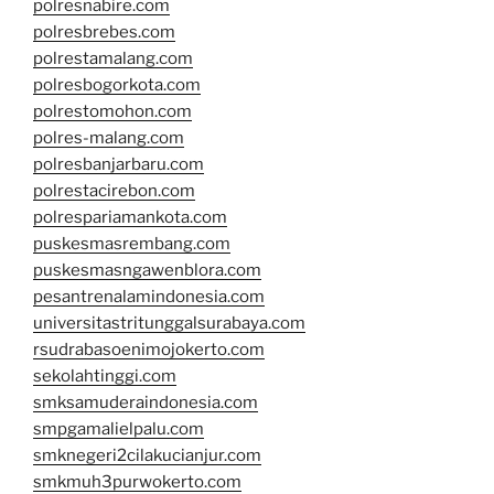
polresnabire.com
polresbrebes.com
polrestamalang.com
polresbogorkota.com
polrestomohon.com
polres-malang.com
polresbanjarbaru.com
polrestacirebon.com
polrespariamankota.com
puskesmasrembang.com
puskesmasngawenblora.com
pesantrenalamindonesia.com
universitastritunggalsurabaya.com
rsudrabasoenimojokerto.com
sekolahtinggi.com
smksamuderaindonesia.com
smpgamalielpalu.com
smknegeri2cilakucianjur.com
smkmuh3purwokerto.com