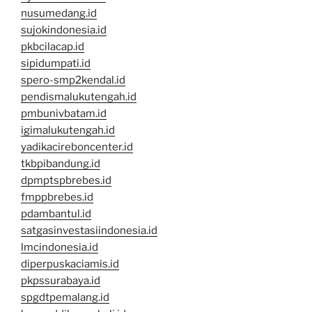
nusumedang.id
sujokindonesia.id
pkbcilacap.id
sipidumpati.id
spero-smp2kendal.id
pendismalukutengah.id
pmbunivbatam.id
igimalukutengah.id
yadikacireboncenter.id
tkbpibandung.id
dpmptspbrebes.id
fmppbrebes.id
pdambantul.id
satgasinvestasiindonesia.id
lmcindonesia.id
diperpuskaciamis.id
pkpssurabaya.id
spgdtpemalang.id