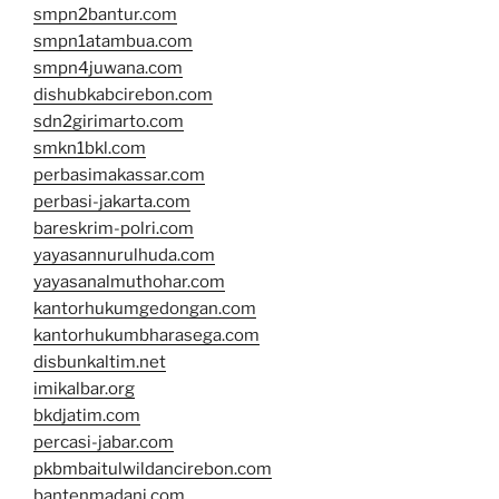
smpn2bantur.com
smpn1atambua.com
smpn4juwana.com
dishubkabcirebon.com
sdn2girimarto.com
smkn1bkl.com
perbasimakassar.com
perbasi-jakarta.com
bareskrim-polri.com
yayasannurulhuda.com
yayasanalmuthohar.com
kantorhukumgedongan.com
kantorhukumbharasega.com
disbunkaltim.net
imikalbar.org
bkdjatim.com
percasi-jabar.com
pkbmbaitulwildancirebon.com
bantenmadani.com