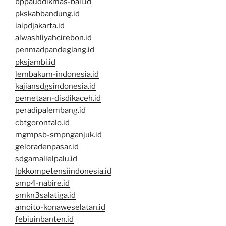
bppauddikmas-bali.id
pkskabbandung.id
iaipdjakarta.id
alwashliyahcirebon.id
penmadpandeglang.id
pksjambi.id
lembakum-indonesia.id
kajiansdgsindonesia.id
pemetaan-disdikaceh.id
peradipalembang.id
cbtgorontalo.id
mgmpsb-smpnganjuk.id
geloradenpasar.id
sdgamalielpalu.id
lpkkompetensiindonesia.id
smp4-nabire.id
smkn3salatiga.id
amoito-konaweselatan.id
febiuinbanten.id