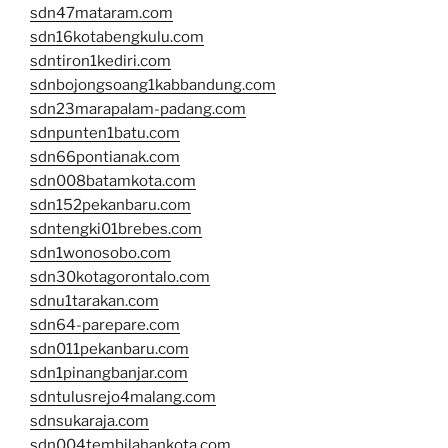
sdn47mataram.com
sdn16kotabengkulu.com
sdntiron1kediri.com
sdnbojongsoang1kabbandung.com
sdn23marapalam-padang.com
sdnpunten1batu.com
sdn66pontianak.com
sdn008batamkota.com
sdn152pekanbaru.com
sdntengki01brebes.com
sdn1wonosobo.com
sdn30kotagorontalo.com
sdnu1tarakan.com
sdn64-parepare.com
sdn011pekanbaru.com
sdn1pinangbanjar.com
sdntulusrejo4malang.com
sdnsukaraja.com
sdn004tembilahankota.com