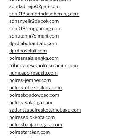
sdndadirejo02pati.com
sdn013samarindaseberang.com
sdnanyelir2depok.com
sdn018tenggarong.com
sdnutama7cimahi.com
dprdlabuhanbatu.com
dprdboyolali.com
polresmajalengka.com
tribratanewspolresmadiun.com
humaspolrespalu.com
polres-jember.com
polrestobekasikota.com
polresbondowoso.com
polres-salatiga.com
satlantaspolreskotamobagu.com
polressolokkota.com
polresbanjarnegara.com
polrestarakan.com