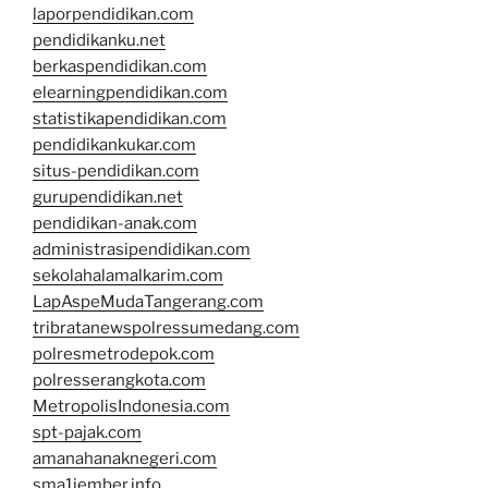
laporpendidikan.com
pendidikanku.net
berkaspendidikan.com
elearningpendidikan.com
statistikapendidikan.com
pendidikankukar.com
situs-pendidikan.com
gurupendidikan.net
pendidikan-anak.com
administrasipendidikan.com
sekolahalamalkarim.com
LapAspeMudaTangerang.com
tribratanewspolressumedang.com
polresmetrodepok.com
polresserangkota.com
MetropolisIndonesia.com
spt-pajak.com
amanahanaknegeri.com
sma1jember.info