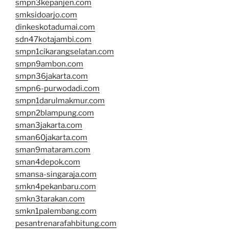
smpn3kepanjen.com
smksidoarjo.com
dinkeskotadumai.com
sdn47kotajambi.com
smpn1cikarangselatan.com
smpn9ambon.com
smpn36jakarta.com
smpn6-purwodadi.com
smpn1darulmakmur.com
smpn2blampung.com
sman3jakarta.com
sman60jakarta.com
sman9mataram.com
sman4depok.com
smansa-singaraja.com
smkn4pekanbaru.com
smkn3tarakan.com
smkn1palembang.com
pesantrenarafahbitung.com