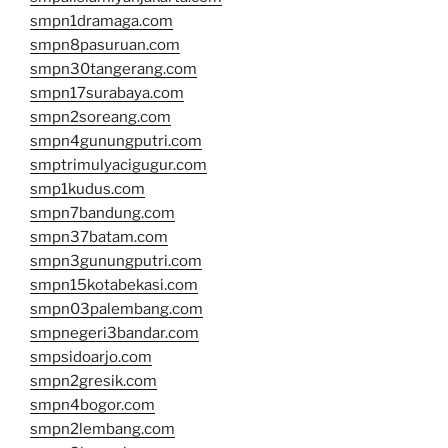
smpn1dramaga.com
smpn8pasuruan.com
smpn30tangerang.com
smpn17surabaya.com
smpn2soreang.com
smpn4gunungputri.com
smptrimulyacigugur.com
smp1kudus.com
smpn7bandung.com
smpn37batam.com
smpn3gunungputri.com
smpn15kotabekasi.com
smpn03palembang.com
smpnegeri3bandar.com
smpsidoarjo.com
smpn2gresik.com
smpn4bogor.com
smpn2lembang.com