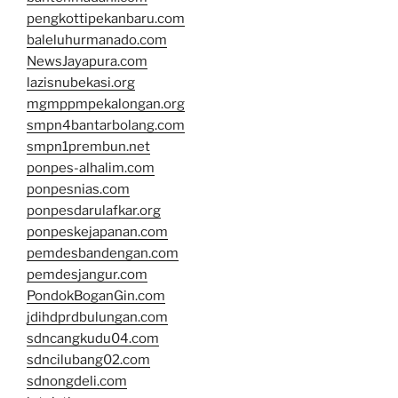
pengkottipekanbaru.com
baleluhurmanado.com
NewsJayapura.com
lazisnubekasi.org
mgmppmpekalongan.org
smpn4bantarbolang.com
smpn1prembun.net
ponpes-alhalim.com
ponpesnias.com
ponpesdarulafkar.org
ponpeskejapanan.com
pemdesbandengan.com
pemdesjangur.com
PondokBoganGin.com
jdihdprdbulungan.com
sdncangkudu04.com
sdncilubang02.com
sdnongdeli.com