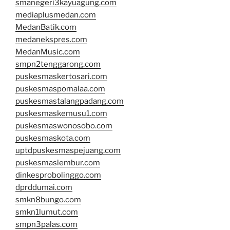
smanegeri3kayuagung.com
mediaplusmedan.com
MedanBatik.com
medanekspres.com
MedanMusic.com
smpn2tenggarong.com
puskesmaskertosari.com
puskesmaspomalaa.com
puskesmastalangpadang.com
puskesmaskemusu1.com
puskesmaswonosobo.com
puskesmaskota.com
uptdpuskesmaspejuang.com
puskesmaslembur.com
dinkesprobolinggo.com
dprddumai.com
smkn8bungo.com
smkn1lumut.com
smpn3palas.com