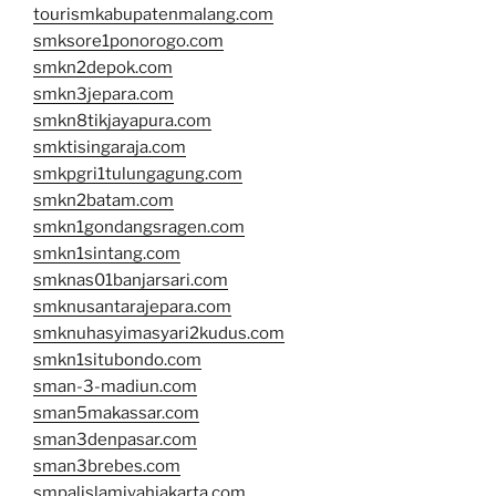
tourismkabupatenmalang.com
smksore1ponorogo.com
smkn2depok.com
smkn3jepara.com
smkn8tikjayapura.com
smktisingaraja.com
smkpgri1tulungagung.com
smkn2batam.com
smkn1gondangsragen.com
smkn1sintang.com
smknas01banjarsari.com
smknusantarajepara.com
smknuhasyimasyari2kudus.com
smkn1situbondo.com
sman-3-madiun.com
sman5makassar.com
sman3denpasar.com
sman3brebes.com
smpalislamiyahjakarta.com