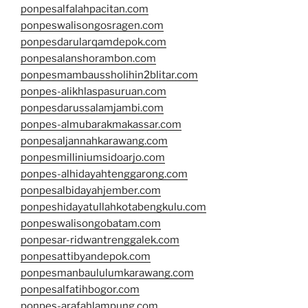
ponpesalfalahpacitan.com
ponpeswalisongosragen.com
ponpesdarularqamdepok.com
ponpesalanshorambon.com
ponpesmambaussholihin2blitar.com
ponpes-alikhlaspasuruan.com
ponpesdarussalamjambi.com
ponpes-almubarakmakassar.com
ponpesaljannahkarawang.com
ponpesmilliniumsidoarjo.com
ponpes-alhidayahtenggarong.com
ponpesalbidayahjember.com
ponpeshidayatullahkotabengkulu.com
ponpeswalisongobatam.com
ponpesar-ridwantrenggalek.com
ponpesattibyandepok.com
ponpesmanbaululumkarawang.com
ponpesalfatihbogor.com
ponpes-arafahlampung.com