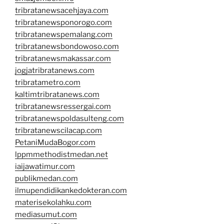
tribratanewsacehjaya.com
tribratanewsponorogo.com
tribratanewspemalang.com
tribratanewsbondowoso.com
tribratanewsmakassar.com
jogjatribratanews.com
tribratametro.com
kaltimtribratanews.com
tribratanewsressergai.com
tribratanewspoldasulteng.com
tribratanewscilacap.com
PetaniMudaBogor.com
lppmmethodistmedan.net
iaijawatimur.com
publikmedan.com
ilmupendidikankedokteran.com
materisekolahku.com
mediasumut.com