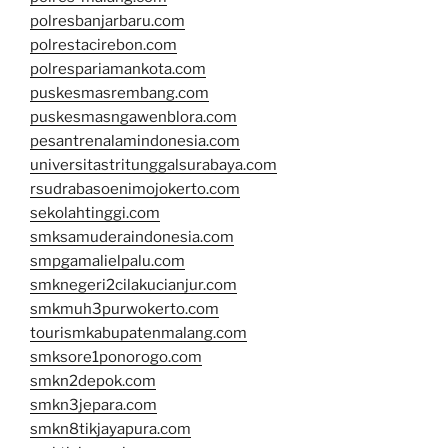
polresbanjarbaru.com
polrestacirebon.com
polrespariamankota.com
puskesmasrembang.com
puskesmasngawenblora.com
pesantrenalamindonesia.com
universitastritunggalsurabaya.com
rsudrabasoenimojokerto.com
sekolahtinggi.com
smksamuderaindonesia.com
smpgamalielpalu.com
smknegeri2cilakucianjur.com
smkmuh3purwokerto.com
tourismkabupatenmalang.com
smksore1ponorogo.com
smkn2depok.com
smkn3jepara.com
smkn8tikjayapura.com