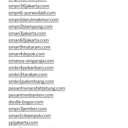
smpn36jakarta.com
smpn6-purwodadi.com
smpn1darulmakmur.com
smpn2blampung.com
sman3jakarta.com
sman60jakarta.com
sman9mataram.com
sman4depok.com
smansa-singaraja.com
smkn4pekanbaru.com
smkn3tarakan.com
smkn1palembang.com
pesantrenarafahbitung.com
pesantrenbanten.com
disdik-bogor.com
smpn3jember.com
sman1cikampek.com
ypijakarta.com