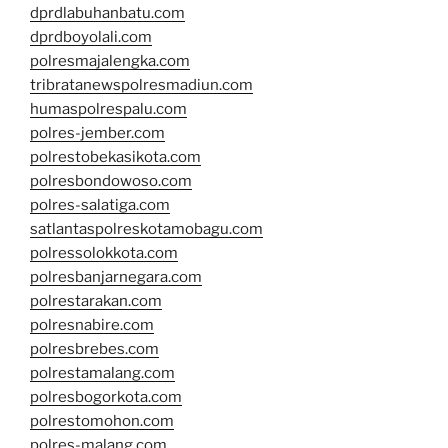
dprdlabuhanbatu.com
dprdboyolali.com
polresmajalengka.com
tribratanewspolresmadiun.com
humaspolrespalu.com
polres-jember.com
polrestobekasikota.com
polresbondowoso.com
polres-salatiga.com
satlantaspolreskotamobagu.com
polressolokkota.com
polresbanjarnegara.com
polrestarakan.com
polresnabire.com
polresbrebes.com
polrestamalang.com
polresbogorkota.com
polrestomohon.com
polres-malang.com