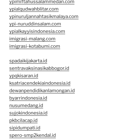
ypimiftahussalammedan.com
ypialqudwahblitar.com
ypinuruljannahtasikmalaya.com
ypi-nuruddinsalam.com
ypialkayyisindonesia.com
imigrasi-malang.com
imigrasi-kotabumi.com
spadaikijakarta.id
sentravaksinasikabbogor.id
ypqkisaran.id
ksatriacendekiaindonesia.id
dewanpendidikanlamongan.id
byarrindonesia.id
nusumedang.id
sujokindonesia.id
pkbcilacap.id
sipidumpati.id
spero-smp2kendal.id