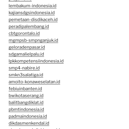
lembakum-indonesia.id
kajiansdgsindonesia.id
pemetaan-disdikaceh.id
peradipalembang.id
cbtgorontalo.id
mgmpsb-smpnganjuk.id
geloradenpasar.id
sdgamalielpalu.id
lpkkompetensiindonesia.id
smp4-nabire.id
smkn3salatiga.id
amoito-konaweselatan.id
febiuinbanten.id
bwikotaserang.id
balitbangdiklat.id
pbmtindonesia.id
padmaindonesia.id
dikdasmenkendal.id