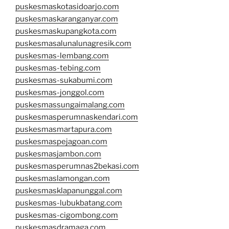
puskesmaskotasidoarjo.com
puskesmaskaranganyar.com
puskesmaskupangkota.com
puskesmasalunalunagresik.com
puskesmas-lembang.com
puskesmas-tebing.com
puskesmas-sukabumi.com
puskesmas-jonggol.com
puskesmassungaimalang.com
puskesmasperumnaskendari.com
puskesmasmartapura.com
puskesmaspejagoan.com
puskesmasjambon.com
puskesmasperumnas2bekasi.com
puskesmaslamongan.com
puskesmasklapanunggal.com
puskesmas-lubukbatang.com
puskesmas-cigombong.com
puskesmasdramaga.com