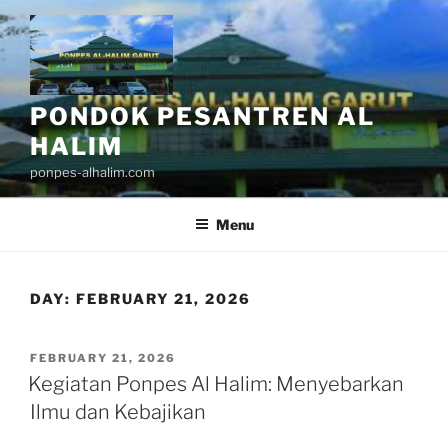
Skip
to
content
PONDOK PESANTREN AL
HALIM
ponpes-alhalim.com
Menu
DAY:
FEBRUARY 21, 2026
POSTED
FEBRUARY 21, 2026
ON
Kegiatan Ponpes Al Halim: Menyebarkan
Ilmu dan Kebajikan