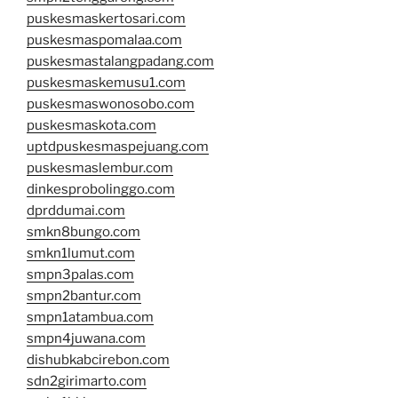
puskesmaskertosari.com
puskesmaspomalaa.com
puskesmastalangpadang.com
puskesmaskemusu1.com
puskesmaswonosobo.com
puskesmaskota.com
uptdpuskesmaspejuang.com
puskesmaslembur.com
dinkesprobolinggo.com
dprddumai.com
smkn8bungo.com
smkn1lumut.com
smpn3palas.com
smpn2bantur.com
smpn1atambua.com
smpn4juwana.com
dishubkabcirebon.com
sdn2girimarto.com