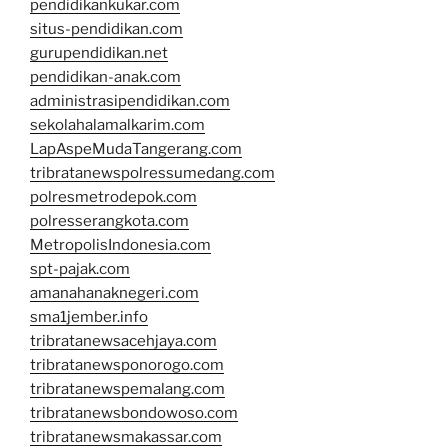
pendidikankukar.com
situs-pendidikan.com
gurupendidikan.net
pendidikan-anak.com
administrasipendidikan.com
sekolahalamalkarim.com
LapAspeMudaTangerang.com
tribratanewspolressumedang.com
polresmetrodepok.com
polresserangkota.com
MetropolisIndonesia.com
spt-pajak.com
amanahanaknegeri.com
sma1jember.info
tribratanewsacehjaya.com
tribratanewsponorogo.com
tribratanewspemalang.com
tribratanewsbondowoso.com
tribratanewsmakassar.com