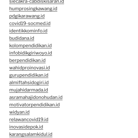
siecakra-cabdiskisaran.id
humprosingkawang.id
pdgikarawang.id
covid19-socmed.id
identikkominfo.id
budidana.id
kolompendidikan.id
infobidikgiriwoyo.id
berpendidikan.id
wahidproinovasi.id
gurupendidikan.id
almiftahsidogiri.id
mujahidarmada.id
asramahajidonohudan.id
motivatorpendidikan.id
widyan.id
relawancovid19.id
inovasidepok.id
karangsalamkidul.id