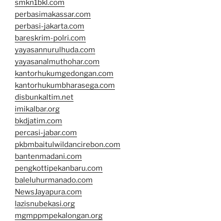
smkn1bkl.com
perbasimakassar.com
perbasi-jakarta.com
bareskrim-polri.com
yayasannurulhuda.com
yayasanalmuthohar.com
kantorhukumgedongan.com
kantorhukumbharasega.com
disbunkaltim.net
imikalbar.org
bkdjatim.com
percasi-jabar.com
pkbmbaitulwildancirebon.com
bantenmadani.com
pengkottipekanbaru.com
baleluhurmanado.com
NewsJayapura.com
lazisnubekasi.org
mgmppmpekalongan.org