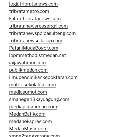
jogjatribratanews.com
tribratametro.com
kaltimtribratanews.com
tribratanewsressergai.com
tribratanewspoldasulteng.com
tribratanewscilacap.com
PetaniMudaBogor.com
lppmmethodistmedan.net
iaijawatimur.com
publikmedan.com
ilmupendidikankedokteran.com
materisekolahku.com
mediasumut.com
smanegeri3kayuagung.com
mediaplusmedan.com
MedanBatik.com
medanekspres.com
MedanMusic.com
smpn2tenggarong.com