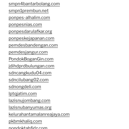
smpn4bantarbolang.com
smpn1prembun.net
ponpes-alhalim.com
ponpesnias.com
ponpesdarulafkar.org
ponpeskejapanan.com
pemdesbandengan.com
pemdesjangur.com
PondokBoganGin.com
jdihdprdbulungan.com
sdncangkudu04.com
sdncilubang02.com
sdnongdeli.com
lptqjatim.com
lazisnujombang.com
lazisnubanyumas.org
kelurahantamalanreajaya.com
pkbmkhaliq.com
pondoktahfidz.com