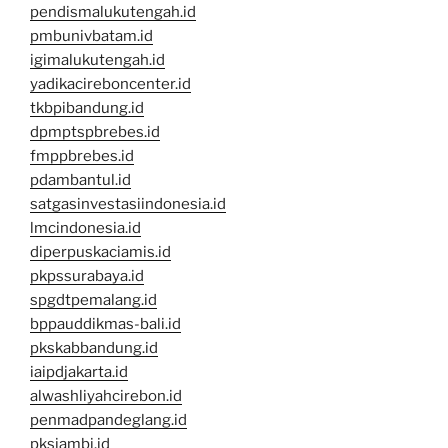
pendismalukutengah.id
pmbunivbatam.id
igimalukutengah.id
yadikacireboncenter.id
tkbpibandung.id
dpmptspbrebes.id
fmppbrebes.id
pdambantul.id
satgasinvestasiindonesia.id
lmcindonesia.id
diperpuskaciamis.id
pkpssurabaya.id
spgdtpemalang.id
bppauddikmas-bali.id
pkskabbandung.id
iaipdjakarta.id
alwashliyahcirebon.id
penmadpandeglang.id
pksjambi.id