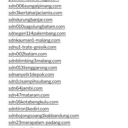
sdn006sungaipinang.com
sdn3kertaharjaciamis.com
sdndurungbanjar.com
sdn010sagulungbatam.com
sdnegeri114palembang.com
sdnkauman1-malang.com
sdnu1-trate-gresik.com
sdn002batam.com
sdnblimbing3malang.com
sdn013tenggarong.com
sdnanyelir1depok.com
sdn1cisampihsubang.com
sdn64jambi.com
sdn47mataram.com
sdn16kotabengkulu.com
sdntiron1kediri.com
sdnbojongsoang1kabbandung.com
sdn23marapalam-padang.com