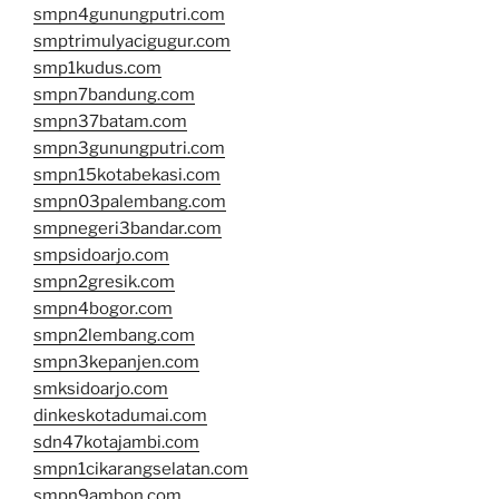
smpn4gunungputri.com
smptrimulyacigugur.com
smp1kudus.com
smpn7bandung.com
smpn37batam.com
smpn3gunungputri.com
smpn15kotabekasi.com
smpn03palembang.com
smpnegeri3bandar.com
smpsidoarjo.com
smpn2gresik.com
smpn4bogor.com
smpn2lembang.com
smpn3kepanjen.com
smksidoarjo.com
dinkeskotadumai.com
sdn47kotajambi.com
smpn1cikarangselatan.com
smpn9ambon.com