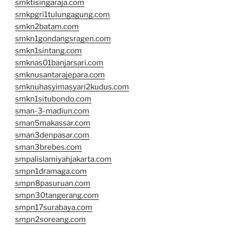
smktisingaraja.com
smkpgri1tulungagung.com
smkn2batam.com
smkn1gondangsragen.com
smkn1sintang.com
smknas01banjarsari.com
smknusantarajepara.com
smknuhasyimasyari2kudus.com
smkn1situbondo.com
sman-3-madiun.com
sman5makassar.com
sman3denpasar.com
sman3brebes.com
smpalislamiyahjakarta.com
smpn1dramaga.com
smpn8pasuruan.com
smpn30tangerang.com
smpn17surabaya.com
smpn2soreang.com