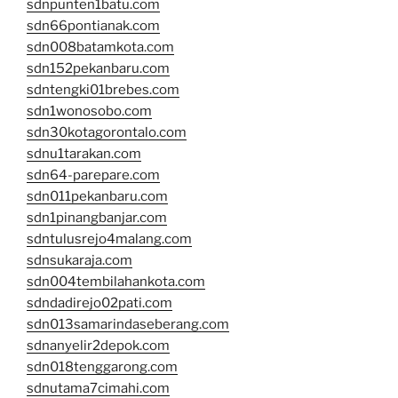
sdnpunten1batu.com
sdn66pontianak.com
sdn008batamkota.com
sdn152pekanbaru.com
sdntengki01brebes.com
sdn1wonosobo.com
sdn30kotagorontalo.com
sdnu1tarakan.com
sdn64-parepare.com
sdn011pekanbaru.com
sdn1pinangbanjar.com
sdntulusrejo4malang.com
sdnsukaraja.com
sdn004tembilahankota.com
sdndadirejo02pati.com
sdn013samarindaseberang.com
sdnanyelir2depok.com
sdn018tenggarong.com
sdnutama7cimahi.com