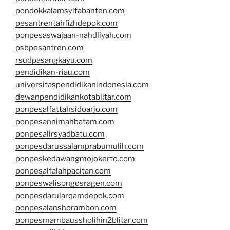
pondokkalamsyifabanten.com
pesantrentahfizhdepok.com
ponpesaswajaan-nahdliyah.com
psbpesantren.com
rsudpasangkayu.com
pendidikan-riau.com
universitaspendidikanindonesia.com
dewanpendidikankotablitar.com
ponpesalfattahsidoarjo.com
ponpesannimahbatam.com
ponpesalirsyadbatu.com
ponpesdarussalamprabumulih.com
ponpeskedawangmojokerto.com
ponpesalfalahpacitan.com
ponpeswalisongosragen.com
ponpesdarularqamdepok.com
ponpesalanshorambon.com
ponpesmambaussholihin2blitar.com