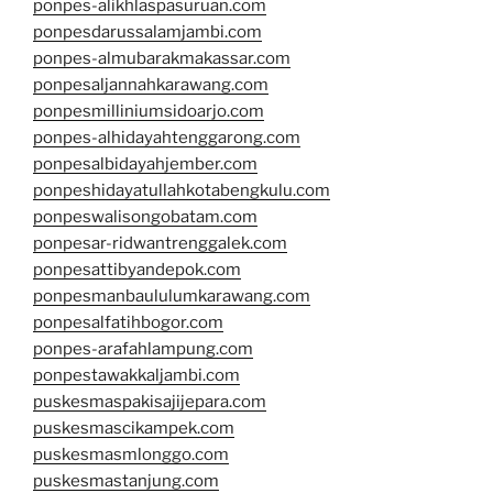
ponpes-alikhlaspasuruan.com
ponpesdarussalamjambi.com
ponpes-almubarakmakassar.com
ponpesaljannahkarawang.com
ponpesmilliniumsidoarjo.com
ponpes-alhidayahtenggarong.com
ponpesalbidayahjember.com
ponpeshidayatullahkotabengkulu.com
ponpeswalisongobatam.com
ponpesar-ridwantrenggalek.com
ponpesattibyandepok.com
ponpesmanbaululumkarawang.com
ponpesalfatihbogor.com
ponpes-arafahlampung.com
ponpestawakkaljambi.com
puskesmaspakisajijepara.com
puskesmascikampek.com
puskesmasmlonggo.com
puskesmastanjung.com