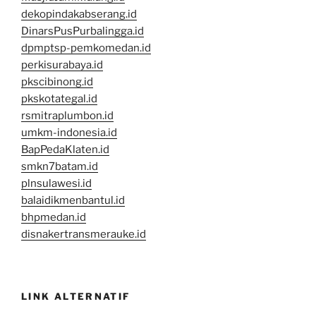
dekopindakabserang.id
DinarsPusPurbalingga.id
dpmptsp-pemkomedan.id
perkisurabaya.id
pkscibinong.id
pkskotategal.id
rsmitraplumbon.id
umkm-indonesia.id
BapPedaKlaten.id
smkn7batam.id
plnsulawesi.id
balaidikmenbantul.id
bhpmedan.id
disnakertransmerauke.id
LINK ALTERNATIF