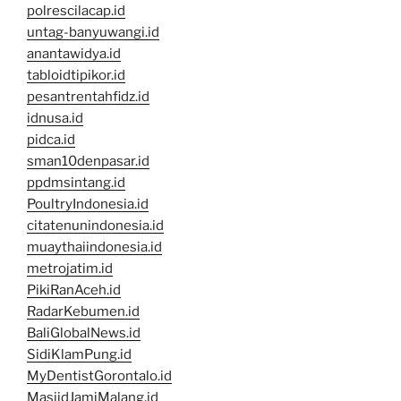
polrescilacap.id
untag-banyuwangi.id
anantawidya.id
tabloidtipikor.id
pesantrentahfidz.id
idnusa.id
pidca.id
sman10denpasar.id
ppdmsintang.id
PoultryIndonesia.id
citatenunindonesia.id
muaythaiindonesia.id
metrojatim.id
PikiRanAceh.id
RadarKebumen.id
BaliGlobalNews.id
SidiKlamPung.id
MyDentistGorontalo.id
MasjidJamiMalang.id