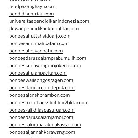
rsudpasangkayu.com
pendidikan-riau.com
universitaspendidikanindonesia.com
dewanpendidikankotablitar.com
ponpesalfattahsidoarjo.com
ponpesannimahbatam.com
ponpesalirsyadbatu.com
ponpesdarussalamprabumulih.com
ponpeskedawangmojokerto.com
ponpesalfalahpacitan.com
ponpeswalisongosragen.com
ponpesdarularqamdepok.com
ponpesalanshorambon.com
ponpesmambaussholihin2blitar.com
ponpes-alikhlaspasuruan.com
ponpesdarussalamjambi.com
ponpes-almubarakmakassar.com
ponpesaljannahkarawang.com