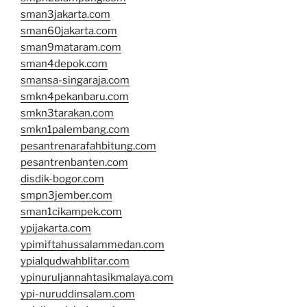
sman3jakarta.com
sman60jakarta.com
sman9mataram.com
sman4depok.com
smansa-singaraja.com
smkn4pekanbaru.com
smkn3tarakan.com
smkn1palembang.com
pesantrenarafahbitung.com
pesantrenbanten.com
disdik-bogor.com
smpn3jember.com
sman1cikampek.com
ypijakarta.com
ypimiftahussalammedan.com
ypialqudwahblitar.com
ypinuruljannahtasikmalaya.com
ypi-nuruddinsalam.com