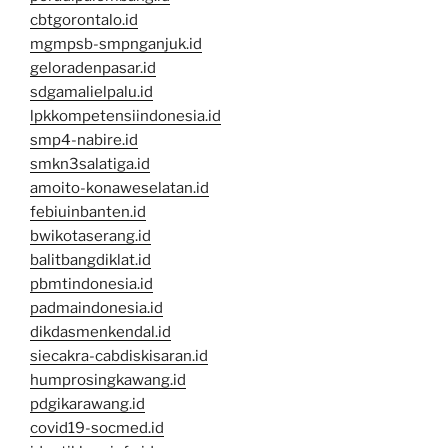
cbtgorontalo.id
mgmpsb-smpnganjuk.id
geloradenpasar.id
sdgamalielpalu.id
lpkkompetensiindonesia.id
smp4-nabire.id
smkn3salatiga.id
amoito-konaweselatan.id
febiuinbanten.id
bwikotaserang.id
balitbangdiklat.id
pbmtindonesia.id
padmaindonesia.id
dikdasmenkendal.id
siecakra-cabdiskisaran.id
humprosingkawang.id
pdgikarawang.id
covid19-socmed.id