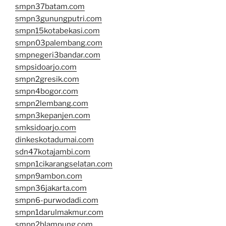
smpn37batam.com
smpn3gunungputri.com
smpn15kotabekasi.com
smpn03palembang.com
smpnegeri3bandar.com
smpsidoarjo.com
smpn2gresik.com
smpn4bogor.com
smpn2lembang.com
smpn3kepanjen.com
smksidoarjo.com
dinkeskotadumai.com
sdn47kotajambi.com
smpn1cikarangselatan.com
smpn9ambon.com
smpn36jakarta.com
smpn6-purwodadi.com
smpn1darulmakmur.com
smpn2blampung.com