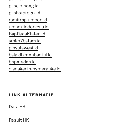
pkscibinong.id
pkskotategal.id
rsmitraplumbon.id
umkm-indonesia.id
BapPedaKlaten.id
smkn7batam.id
plnsulawesi.id
balaidikmenbantul.id
bhpmedan.id
disnakertransmerauke.id
LINK ALTERNATIF
Data HK
Result HK