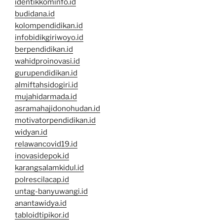
identikkominfo.id
budidana.id
kolompendidikan.id
infobidikgiriwoyo.id
berpendidikan.id
wahidproinovasi.id
gurupendidikan.id
almiftahsidogiri.id
mujahidarmada.id
asramahajidonohudan.id
motivatorpendidikan.id
widyan.id
relawancovid19.id
inovasidepok.id
karangsalamkidul.id
polrescilacap.id
untag-banyuwangi.id
anantawidya.id
tabloidtipikor.id