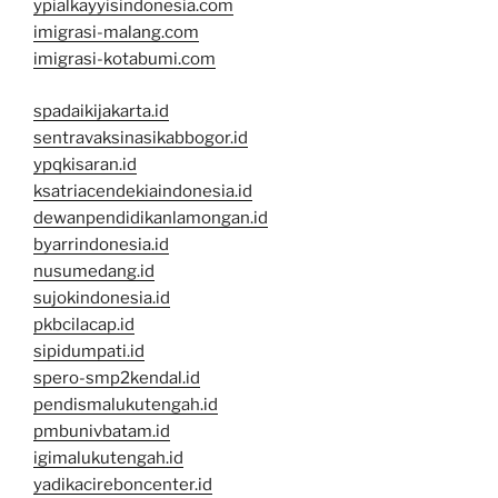
ypialkayyisindonesia.com
imigrasi-malang.com
imigrasi-kotabumi.com
spadaikijakarta.id
sentravaksinasikabbogor.id
ypqkisaran.id
ksatriacendekiaindonesia.id
dewanpendidikanlamongan.id
byarrindonesia.id
nusumedang.id
sujokindonesia.id
pkbcilacap.id
sipidumpati.id
spero-smp2kendal.id
pendismalukutengah.id
pmbunivbatam.id
igimalukutengah.id
yadikacireboncenter.id