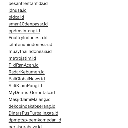
pesantrentahfidz.id
idnusa.id
pidca.id
sman10denpasar.id
ppdmsintang.id
PoultryIndonesia.id
citatenunindonesia.id
muaythaiindonesia.id
metrojatim.id
PikiRanAceh.id
RadarKebumen.id
BaliGlobalNews.id
SidiKlamPung.id
MyDentistGorontalo.id
MasjidJamiMalang.id
dekopindakabserang.id
DinarsPusPurbalingga.id
dpmptsp-pemkomedan.id
perkisurabaya.id