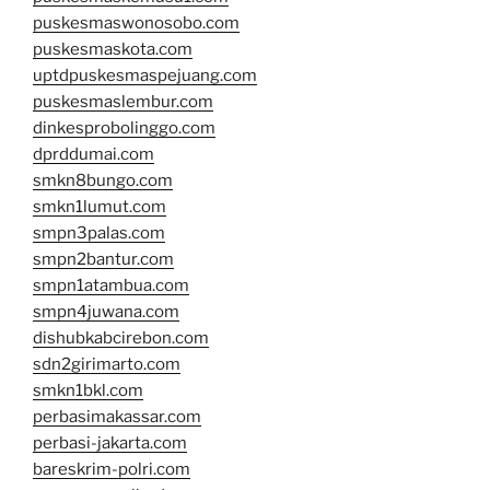
puskesmaswonosobo.com
puskesmaskota.com
uptdpuskesmaspejuang.com
puskesmaslembur.com
dinkesprobolinggo.com
dprddumai.com
smkn8bungo.com
smkn1lumut.com
smpn3palas.com
smpn2bantur.com
smpn1atambua.com
smpn4juwana.com
dishubkabcirebon.com
sdn2girimarto.com
smkn1bkl.com
perbasimakassar.com
perbasi-jakarta.com
bareskrim-polri.com