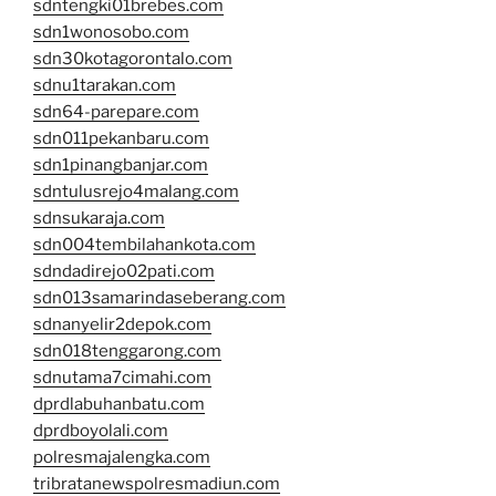
sdntengki01brebes.com
sdn1wonosobo.com
sdn30kotagorontalo.com
sdnu1tarakan.com
sdn64-parepare.com
sdn011pekanbaru.com
sdn1pinangbanjar.com
sdntulusrejo4malang.com
sdnsukaraja.com
sdn004tembilahankota.com
sdndadirejo02pati.com
sdn013samarindaseberang.com
sdnanyelir2depok.com
sdn018tenggarong.com
sdnutama7cimahi.com
dprdlabuhanbatu.com
dprdboyolali.com
polresmajalengka.com
tribratanewspolresmadiun.com