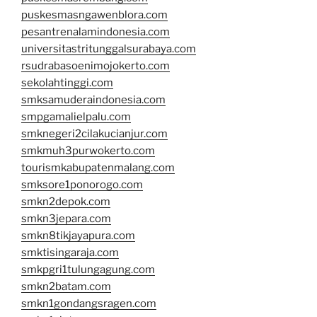
puskesmasngawenblora.com
pesantrenalamindonesia.com
universitastritunggalsurabaya.com
rsudrabasoenimojokerto.com
sekolahtinggi.com
smksamuderaindonesia.com
smpgamalielpalu.com
smknegeri2cilakucianjur.com
smkmuh3purwokerto.com
tourismkabupatenmalang.com
smksore1ponorogo.com
smkn2depok.com
smkn3jepara.com
smkn8tikjayapura.com
smktisingaraja.com
smkpgri1tulungagung.com
smkn2batam.com
smkn1gondangsragen.com