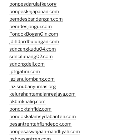
ponpesdarulafkar.org
ponpeskejapanan.com
pemdesbandengan.com
pemdesjangur.com
PondokBoganGin.com
jdihdprdbulungan.com
sdncangkudu04.com
sdncilubang02.com
sdnongdeli.com
lptqjatim.com
lazisnujombang.com
lazisnubanyumas.org
kelurahantamalanreajaya.com
pkbmkhaliq.com
pondoktahfidz.com
pondokkalamsyifabanten.com
pesantrentahfizhdepok.com
ponpesaswajaan-nahdliyah.com
psbpesantren.com