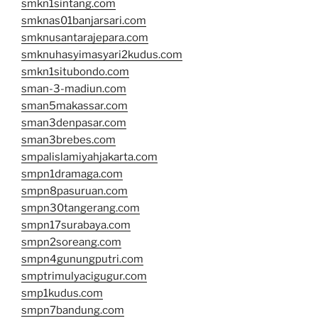
smkn1sintang.com
smknas01banjarsari.com
smknusantarajepara.com
smknuhasyimasyari2kudus.com
smkn1situbondo.com
sman-3-madiun.com
sman5makassar.com
sman3denpasar.com
sman3brebes.com
smpalislamiyahjakarta.com
smpn1dramaga.com
smpn8pasuruan.com
smpn30tangerang.com
smpn17surabaya.com
smpn2soreang.com
smpn4gunungputri.com
smptrimulyacigugur.com
smp1kudus.com
smpn7bandung.com