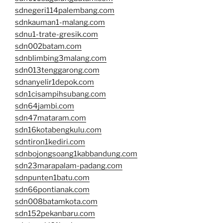
sdnegeri114palembang.com
sdnkauman1-malang.com
sdnu1-trate-gresik.com
sdn002batam.com
sdnblimbing3malang.com
sdn013tenggarong.com
sdnanyelir1depok.com
sdn1cisampihsubang.com
sdn64jambi.com
sdn47mataram.com
sdn16kotabengkulu.com
sdntiron1kediri.com
sdnbojongsoang1kabbandung.com
sdn23marapalam-padang.com
sdnpunten1batu.com
sdn66pontianak.com
sdn008batamkota.com
sdn152pekanbaru.com