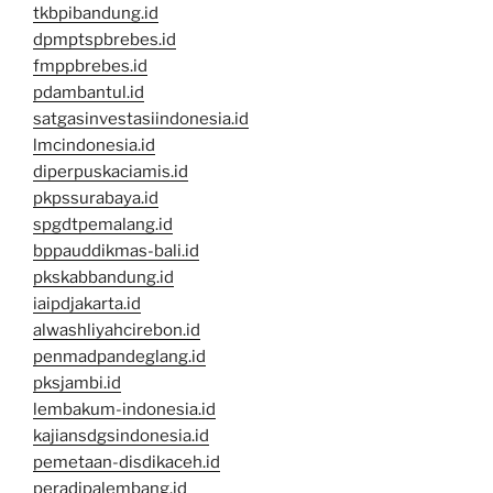
tkbpibandung.id
dpmptspbrebes.id
fmppbrebes.id
pdambantul.id
satgasinvestasiindonesia.id
lmcindonesia.id
diperpuskaciamis.id
pkpssurabaya.id
spgdtpemalang.id
bppauddikmas-bali.id
pkskabbandung.id
iaipdjakarta.id
alwashliyahcirebon.id
penmadpandeglang.id
pksjambi.id
lembakum-indonesia.id
kajiansdgsindonesia.id
pemetaan-disdikaceh.id
peradipalembang.id