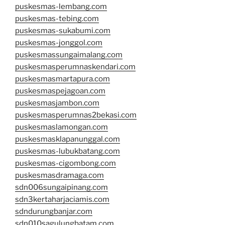
puskesmas-lembang.com
puskesmas-tebing.com
puskesmas-sukabumi.com
puskesmas-jonggol.com
puskesmassungaimalang.com
puskesmasperumnaskendari.com
puskesmasmartapura.com
puskesmaspejagoan.com
puskesmasjambon.com
puskesmasperumnas2bekasi.com
puskesmaslamongan.com
puskesmasklapanunggal.com
puskesmas-lubukbatang.com
puskesmas-cigombong.com
puskesmasdramaga.com
sdn006sungaipinang.com
sdn3kertaharjaciamis.com
sdndurungbanjar.com
sdn010sagulungbatam.com