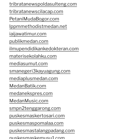
tribratanewspoldasulteng.com
tribratanewscilacap.com
PetaniMudaBogor.com
lppmmethodistmedan.net
iaijawatimur.com
publikmedan.com
ilmupendidikankedokteran.com
materisekolahku.com
mediasumut.com
smanegeri3kayuagung.com
mediaplusmedan.com
MedanBatik.com
medanekspres.com
MedanMusic.com
smpn2tenggarong.com
puskesmaskertosari.com
puskesmaspomalaa.com
puskesmastalangpadang.com
puskesmaskemusu1.com