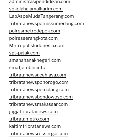
administrasipendidikan.com
sekolahalamalkarim.com
LapAspeMudaTangerang.com
tribratanewspolressumedang.com
polresmetrodepok.com
polresserangkota.com
MetropolisIndonesia.com
spt-pajak.com
amanahanaknegeri.com
sma1jember.info
tribratanewsacehjaya.com
tribratanewsponorogo.com
tribratanewspemalang.com
tribratanewsbondowoso.com
tribratanewsmakassar.com
jogjatribratanews.com
tribratametro.com
kaltimtribratanews.com
tribratanewsressergai.com