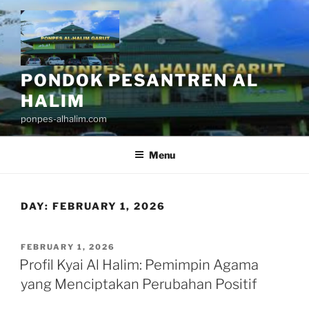
Skip
to
content
PONDOK PESANTREN AL
HALIM
ponpes-alhalim.com
Menu
DAY:
FEBRUARY 1, 2026
POSTED
FEBRUARY 1, 2026
ON
Profil Kyai Al Halim: Pemimpin Agama
yang Menciptakan Perubahan Positif