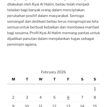
dilakukan oleh Kyai Al Halim, beliau telah menjadi
teladan bagi banyak orang dalam menciptakan
perubahan positif dalam masyarakat. Semoga
semangat dan dedikasi beliau terus menginspirasi kita
semua untuk berbuat kebaikan dan membawa manfaat
bagi sesama. Profil Kyai Al Halim memang pantas untuk
dijadikan panutan dalam menjalankan tugas sebagai
pemimpin agama.
February 2026
M
T
W
T
F
S
S
1
2
3
4
5
6
7
8
9
10
11
12
13
14
15