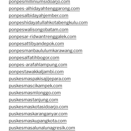
ponpesmilliniumsidoarjo.com
ponpes-alhidayahtenggarong.com
ponpesalbidayahjember.com
ponpeshidayatullahkotabengkulu.com
ponpeswalisongobatam.com
ponpesar-ridwantrenggalek.com
ponpesattibyandepok.com
ponpesmanbaululumkarawang.com
ponpesalfatihbogor.com
ponpes-arafahlampung.com
ponpestawakkaljambi.com
puskesmaspakisajijepara.com
puskesmascikampek.com
puskesmasmlonggo.com
puskesmastanjung.com
puskesmaskotasidoarjo.com
puskesmaskaranganyar.com
puskesmaskupangkota.com
puskesmasalunalunagresik.com