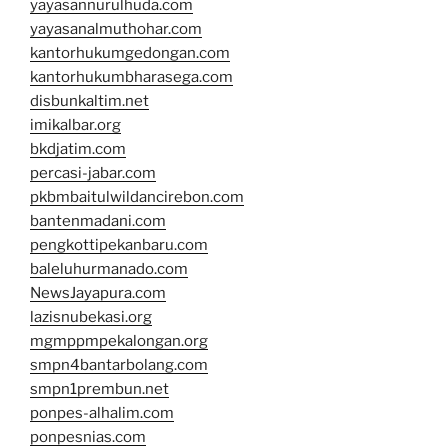
yayasannurulhuda.com
yayasanalmuthohar.com
kantorhukumgedongan.com
kantorhukumbharasega.com
disbunkaltim.net
imikalbar.org
bkdjatim.com
percasi-jabar.com
pkbmbaitulwildancirebon.com
bantenmadani.com
pengkottipekanbaru.com
baleluhurmanado.com
NewsJayapura.com
lazisnubekasi.org
mgmppmpekalongan.org
smpn4bantarbolang.com
smpn1prembun.net
ponpes-alhalim.com
ponpesnias.com