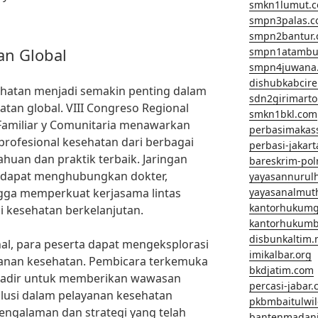
smkn1lumut.
smpn3palas.
smpn2bantur
an Global
smpn1atambu
smpn4juwana
dishubkabcir
ehatan menjadi semakin penting dalam
sdn2girimart
an global. VIII Congreso Regional
smkn1bkl.com
Familiar y Comunitaria menawarkan
perbasimakas
profesional kesehatan dari berbagai
perbasi-jakar
huan dan praktik terbaik. Jaringan
bareskrim-pol
i dapat menghubungkan dokter,
yayasannurul
ingga memperkuat kerjasama lintas
yayasanalmut
kantorhukum
 kesehatan berkelanjutan.
kantorhukumb
disbunkaltim.
nal, para peserta dapat mengeksplorasi
imikalbar.org
yanan kesehatan. Pembicara terkemuka
bkdjatim.com
 hadir untuk memberikan wawasan
percasi-jabar
lusi dalam pelayanan kesehatan
pkbmbaitulwi
engalaman dan strategi yang telah
bantenmadan