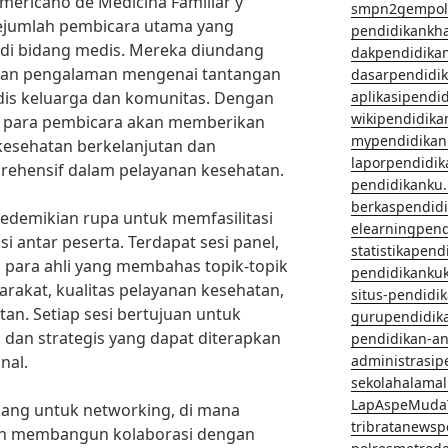
mericano de Medicina Familiar y
smpn2gempol
ejumlah pembicara utama yang
pendidikankh
di bidang medis. Mereka diundang
dakpendidika
dan pengalaman mengenai tantangan
dasarpendidi
dis keluarga dan komunitas. Dengan
aplikasipendi
wikipendidika
, para pembicara akan memberikan
mypendidikan
 kesehatan berkelanjutan dan
laporpendidi
ehensif dalam pelayanan kesehatan.
pendidikanku.
berkaspendid
edemikian rupa untuk memfasilitasi
elearningpen
i antar peserta. Terdapat sesi panel,
statistikapen
i para ahli yang membahas topik-topik
pendidikanku
arakat, kualitas pelayanan kesehatan,
situs-pendidi
an. Setiap sesi bertujuan untuk
gurupendidik
dan strategis yang dapat diterapkan
pendidikan-a
nal.
administrasip
sekolahalama
LapAspeMuda
uang untuk networking, di mana
tribratanews
dan membangun kolaborasi dengan