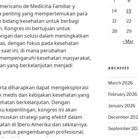
7
8
mericano de Medicina Familiar y
14
15
a penting yang mempertemukan para
am bidang kesehatan untuk berbagi
21
22
 Kongres ini bertujuan untuk
28
29
angan dan solusi dalam meningkatkan
« Mar
tas, dengan fokus pada kesehatan
 saat ini, di mana perubahan
t mempengaruhi kesehatan masyarakat,
n yang berkelanjutan menjadi
ARCHIVES
March 2026
serta diharapkan dapat mengeksplorasi
February 2026
ik medis dan kebijakan kesehatan yang
hatan berkelanjutan. Dengan
January 2026
u kepentingan, kongres ini akan
uskan strategi yang efektif dalam
December 20
an di Ibero-Amerika dan sekitarnya.
September 20
ing untuk pengembangan profesional,