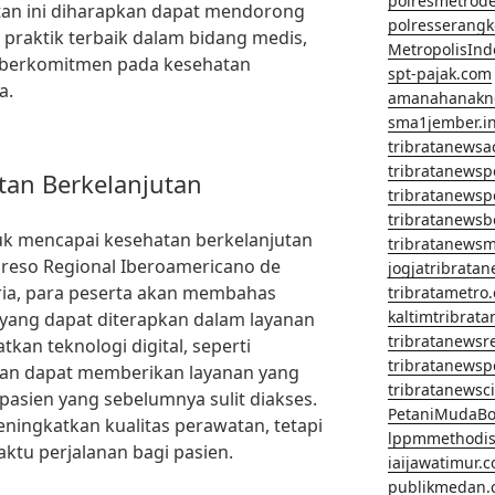
polresmetrod
tan ini diharapkan dapat mendorong
polresserangk
n praktik terbaik dalam bidang medis,
MetropolisInd
 berkomitmen pada kesehatan
spt-pajak.com
a.
amanahanakn
sma1jember.in
tribratanewsa
tribratanews
tan Berkelanjutan
tribratanews
tribratanews
uk mencapai kesehatan berkelanjutan
tribratanews
greso Regional Iberoamericano de
jogjatribrata
ria, para peserta akan membahas
tribratametro
kaltimtribrat
yang dapat diterapkan dalam layanan
tribratanewsr
an teknologi digital, seperti
tribratanewsp
hatan dapat memberikan layanan yang
tribratanewsc
pasien yang sebelumnya sulit diakses.
PetaniMudaBo
eningkatkan kualitas perawatan, tetapi
lppmmethodis
ktu perjalanan bagi pasien.
iaijawatimur.
publikmedan.