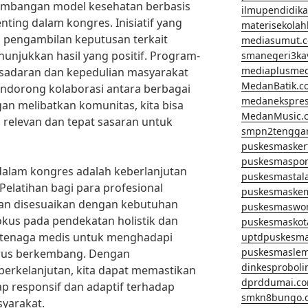
ngembangan model kesehatan berbasis
ilmupendidik
ting dalam kongres. Inisiatif yang
materisekola
 pengambilan keputusan terkait
mediasumut.
unjukkan hasil yang positif. Program-
smanegeri3k
mediaplusme
sadaran dan kepedulian masyarakat
MedanBatik.c
endorong kolaborasi antara berbagai
medanekspre
n melibatkan komunitas, kita bisa
MedanMusic.
 relevan dan tepat sasaran untuk
smpn2tengga
puskesmasker
puskesmaspo
 dalam kongres adalah keberlanjutan
puskesmastal
Pelatihan bagi para profesional
puskesmaske
dan disesuaikan dengan kebutuhan
puskesmaswo
kus pada pendekatan holistik dan
puskesmaskot
tenaga medis untuk menghadapi
uptdpuskesm
puskesmaslem
erus berkembang. Dengan
dinkesprobol
erkelanjutan, kita dapat memastikan
dprddumai.c
p responsif dan adaptif terhadap
smkn8bungo.
syarakat.