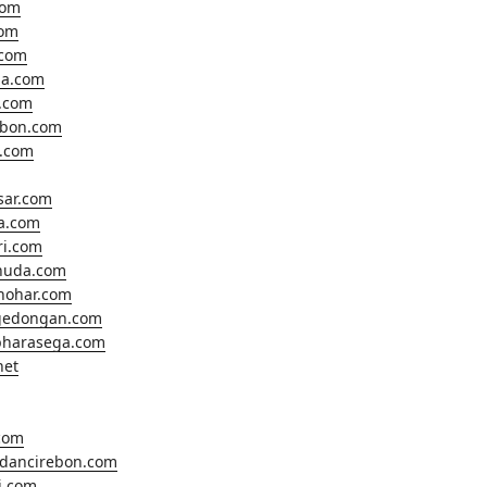
com
com
.com
a.com
.com
ebon.com
o.com
sar.com
ta.com
ri.com
huda.com
hohar.com
gedongan.com
harasega.com
net
.com
ldancirebon.com
i.com