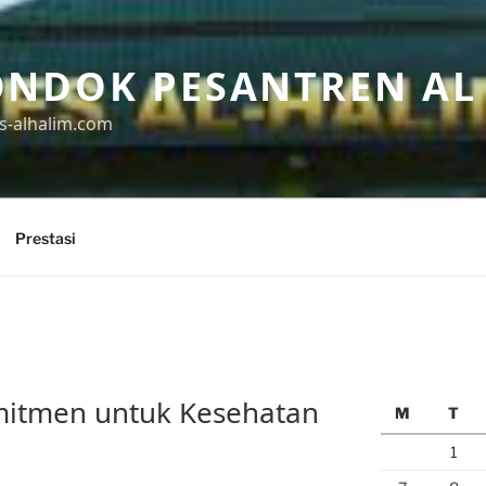
ONDOK PESANTREN AL
s-alhalim.com
Prestasi
mitmen untuk Kesehatan
M
T
1