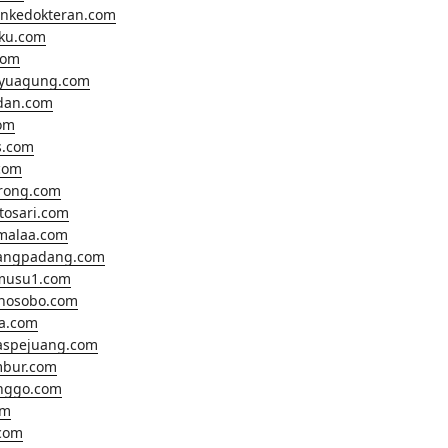
ankedokteran.com
hku.com
com
ayuagung.com
dan.com
om
s.com
com
rong.com
tosari.com
malaa.com
angpadang.com
musu1.com
nosobo.com
a.com
aspejuang.com
bur.com
inggo.com
om
com