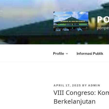
Skip
to
content
P
ponpe
Profile
Informasi Publik
POSTED
APRIL 17, 2025
BY
ADMIN
ON
VIII Congreso: Ko
Berkelanjutan