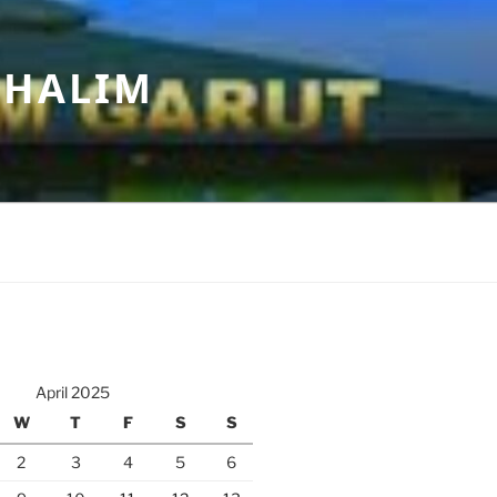
 HALIM
April 2025
W
T
F
S
S
2
3
4
5
6