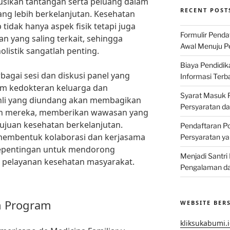
sikan tantangan serta peluang dalam
RECENT POST
ng lebih berkelanjutan. Kesehatan
idak hanya aspek fisik tetapi juga
Formulir Penda
an yang saling terkait, sehingga
Awal Menuju Pe
istik sangatlah penting.
Biaya Pendidik
bagai sesi dan diskusi panel yang
Informasi Terb
am kedokteran keluarga dan
Syarat Masuk P
hli yang diundang akan membagikan
Persyaratan d
n mereka, memberikan wawasan yang
juan kesehatan berkelanjutan.
Pendaftaran Po
 membentuk kolaborasi dan kerjasama
Persyaratan ya
epentingan untuk mendorong
Menjadi Santri
m pelayanan kesehatan masyarakat.
Pengalaman da
n Program
WEBSITE BER
kliksukabumi.