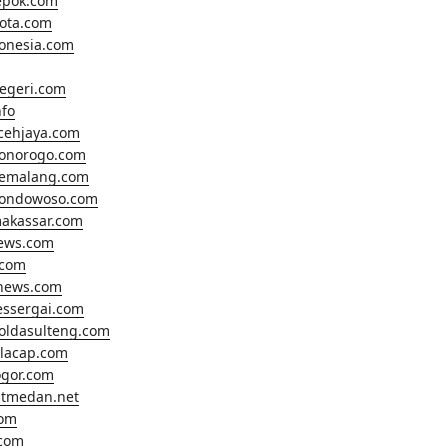
epok.com
ota.com
onesia.com
egeri.com
fo
cehjaya.com
ponorogo.com
pemalang.com
bondowoso.com
makassar.com
news.com
.com
anews.com
essergai.com
oldasulteng.com
ilacap.com
gor.com
tmedan.net
com
com