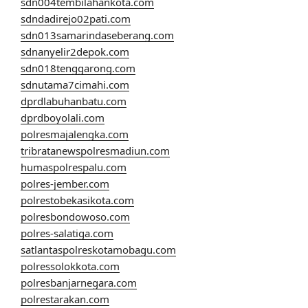
sdn004tembilahankota.com
sdndadirejo02pati.com
sdn013samarindaseberang.com
sdnanyelir2depok.com
sdn018tenggarong.com
sdnutama7cimahi.com
dprdlabuhanbatu.com
dprdboyolali.com
polresmajalengka.com
tribratanewspolresmadiun.com
humaspolrespalu.com
polres-jember.com
polrestobekasikota.com
polresbondowoso.com
polres-salatiga.com
satlantaspolreskotamobagu.com
polressolokkota.com
polresbanjarnegara.com
polrestarakan.com