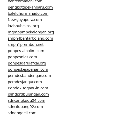
bantenmadani.com
pengkottipekanbaru.com
baleluhurmanado.com
NewsJayapura.com
lazisnubekasi.org
mgmppmpekalongan.org
smpn4bantarbolang.com
smpn1prembun.net
ponpes-alhalim.com
ponpesnias.com
ponpesdarulafkar.org
ponpeskejapanan.com
pemdesbandengan.com
pemdesjangur.com
PondokBoganGin.com
jdihdprdbulungan.com
sdncangkudu04.com
sdncilubang02.com
sdnongdeli.com