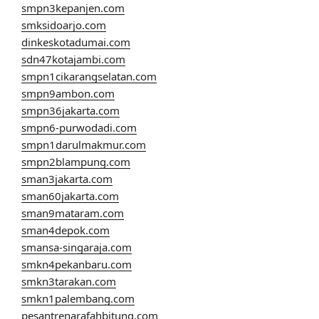
smpn3kepanjen.com
smksidoarjo.com
dinkeskotadumai.com
sdn47kotajambi.com
smpn1cikarangselatan.com
smpn9ambon.com
smpn36jakarta.com
smpn6-purwodadi.com
smpn1darulmakmur.com
smpn2blampung.com
sman3jakarta.com
sman60jakarta.com
sman9mataram.com
sman4depok.com
smansa-singaraja.com
smkn4pekanbaru.com
smkn3tarakan.com
smkn1palembang.com
pesantrenarafahbitung.com