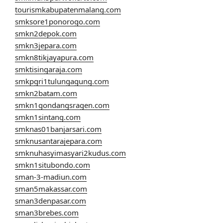
tourismkabupatenmalang.com
smksore1ponorogo.com
smkn2depok.com
smkn3jepara.com
smkn8tikjayapura.com
smktisingaraja.com
smkpgri1tulungagung.com
smkn2batam.com
smkn1gondangsragen.com
smkn1sintang.com
smknas01banjarsari.com
smknusantarajepara.com
smknuhasyimasyari2kudus.com
smkn1situbondo.com
sman-3-madiun.com
sman5makassar.com
sman3denpasar.com
sman3brebes.com