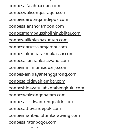
ponpesalfalahpacitan.com
ponpeswalisongosragen.com
ponpesdarularqamdepok.com
ponpesalanshorambon.com
ponpesmambaussholihin2blitar.com
ponpes-alikhlaspasuruan.com
ponpesdarussalamjambi.com
ponpes-almubarakmakassar.com
ponpesaljannahkarawang.com
ponpesmilliniumsidoarjo.com
ponpes-alhidayahtenggarong.com
ponpesalbidayahjember.com
ponpeshidayatullahkotabengkulu.com
ponpeswalisongobatam.com
ponpesar-ridwantrenggalek.com
ponpesattibyandepok.com
ponpesmanbaululumkarawang.com
ponpesalfatihbogor.com