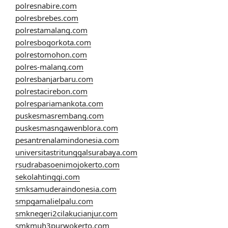
polresnabire.com
polresbrebes.com
polrestamalang.com
polresbogorkota.com
polrestomohon.com
polres-malang.com
polresbanjarbaru.com
polrestacirebon.com
polrespariamankota.com
puskesmasrembang.com
puskesmasngawenblora.com
pesantrenalamindonesia.com
universitastritunggalsurabaya.com
rsudrabasoenimojokerto.com
sekolahtinggi.com
smksamuderaindonesia.com
smpgamalielpalu.com
smknegeri2cilakucianjur.com
smkmuh3purwokerto.com