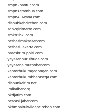
smpn2bantur.com
smpn1atambua.com
smpn4juwana.com
dishubkabcirebon.com
sdn2girimarto.com
smkn1bkl.com
perbasimakassar.com
perbasi-jakarta.com
bareskrim-polri.com
yayasannurulhuda.com
yayasanalmuthohar.com
kantorhukumgedongan.com
kantorhukumbharasega.com
disbunkaltim.net
imikalbar.org
bkdjatim.com
percasi-jabar.com
pkbmbaitulwildancirebon.com