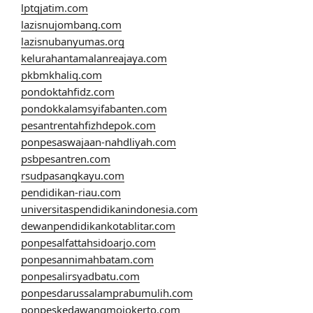
lptqjatim.com
lazisnujombang.com
lazisnubanyumas.org
kelurahantamalanreajaya.com
pkbmkhaliq.com
pondoktahfidz.com
pondokkalamsyifabanten.com
pesantrentahfizhdepok.com
ponpesaswajaan-nahdliyah.com
psbpesantren.com
rsudpasangkayu.com
pendidikan-riau.com
universitaspendidikanindonesia.com
dewanpendidikankotablitar.com
ponpesalfattahsidoarjo.com
ponpesannimahbatam.com
ponpesalirsyadbatu.com
ponpesdarussalamprabumulih.com
ponpeskedawangmojokerto.com