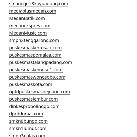
smanegeri3kayuagung.com
mediaplusmedan.com
MedanBatik.com
medanekspres.com
MedanMusic.com
smpn2tenggarong.com
puskesmaskertosari.com
puskesmaspomalaa.com
puskesmastalangpadang.com
puskesmaskemusu1.com
puskesmaswonosobo.com
puskesmaskota.com
uptdpuskesmaspejuang.com
puskesmaslembur.com
dinkesprobolinggo.com
dprddumai.com
smkn8bungo.com
smkn1lumut.com
smpn3palas.com