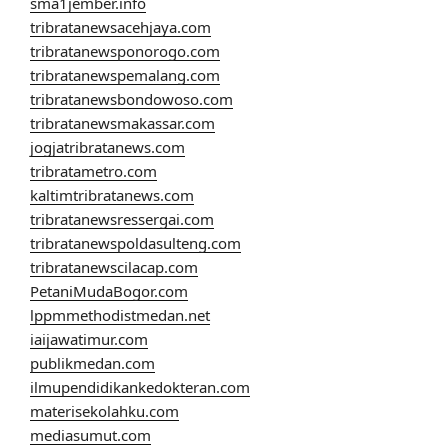
sma1jember.info
tribratanewsacehjaya.com
tribratanewsponorogo.com
tribratanewspemalang.com
tribratanewsbondowoso.com
tribratanewsmakassar.com
jogjatribratanews.com
tribratametro.com
kaltimtribratanews.com
tribratanewsressergai.com
tribratanewspoldasulteng.com
tribratanewscilacap.com
PetaniMudaBogor.com
lppmmethodistmedan.net
iaijawatimur.com
publikmedan.com
ilmupendidikankedokteran.com
materisekolahku.com
mediasumut.com