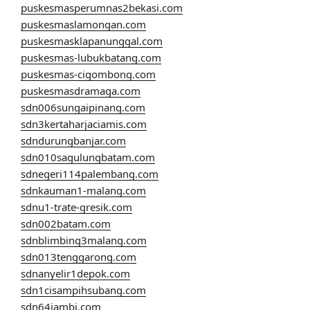
puskesmasperumnas2bekasi.com
puskesmaslamongan.com
puskesmasklapanunggal.com
puskesmas-lubukbatang.com
puskesmas-cigombong.com
puskesmasdramaga.com
sdn006sungaipinang.com
sdn3kertaharjaciamis.com
sdndurungbanjar.com
sdn010sagulungbatam.com
sdnegeri114palembang.com
sdnkauman1-malang.com
sdnu1-trate-gresik.com
sdn002batam.com
sdnblimbing3malang.com
sdn013tenggarong.com
sdnanyelir1depok.com
sdn1cisampihsubang.com
sdn64jambi.com