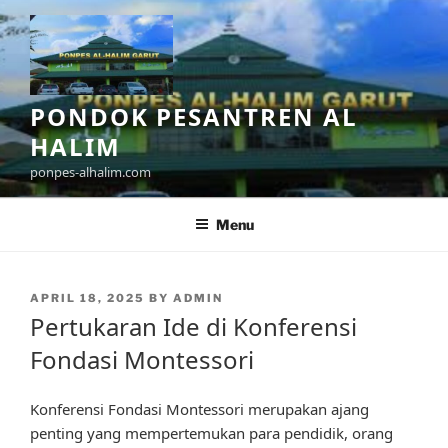
Skip
to
content
PONDOK PESANTREN AL
HALIM
ponpes-alhalim.com
Menu
POSTED
APRIL 18, 2025
BY
ADMIN
ON
Pertukaran Ide di Konferensi
Fondasi Montessori
Konferensi Fondasi Montessori merupakan ajang
penting yang mempertemukan para pendidik, orang