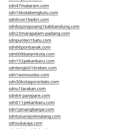
sdn47mataram.com
sdn16kotabengkulu.com
sdntiron1kediri.com
sdnbojongsoang1kabbandung.com
sdn23marapalam-padang.com
sdnpunten1batu.com
sdn66pontianak.com
sdn008batamkota.com
sdn152pekanbaru.com
sdntengki01brebes.com
sdn1wonosobo.com
sdn30kotagorontalo.com
sdnu1tarakan.com
sdn64-parepare.com
sdn011pekanbaru.com
sdn1pinangbanjar.com
sdntulusrejo4malang.com
sdnsukaraja.com