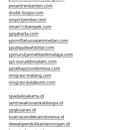
pesantrenbanten.com
disdik-bogor.com
smpn3jember.com
sman1cikampek.com
ypijakarta.com
ypimiftahussalammedan.com
ypialqudwahblitar.com
ypinuruljannahtasikmalaya.com
ypi-nuruddinsalam.com
ypialkayyisindonesia.com
imigrasi-malang.com
imigrasi-kotabumi.com
spadaikijakarta.id
sentravaksinasikabbogor.id
ypqkisaran.id
ksatriacendekiaindonesia.id
dewanpendidikanlamongan.id