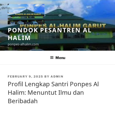
Skip
to
content
PONDOK PESANTREN AL
HALIM
ponpes-alhalim.com
Menu
POSTED
FEBRUARY 9, 2025
BY
ADMIN
ON
Profil Lengkap Santri Ponpes Al
Halim: Menuntut Ilmu dan
Beribadah