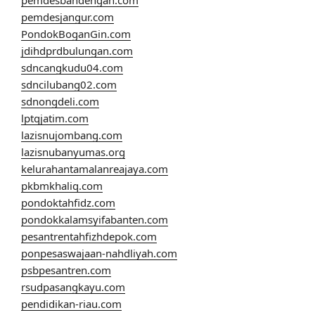
pemdesjangur.com
PondokBoganGin.com
jdihdprdbulungan.com
sdncangkudu04.com
sdncilubang02.com
sdnongdeli.com
lptqjatim.com
lazisnujombang.com
lazisnubanyumas.org
kelurahantamalanreajaya.com
pkbmkhaliq.com
pondoktahfidz.com
pondokkalamsyifabanten.com
pesantrentahfizhdepok.com
ponpesaswajaan-nahdliyah.com
psbpesantren.com
rsudpasangkayu.com
pendidikan-riau.com