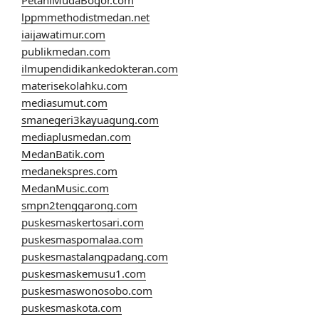
lppmmethodistmedan.net
iaijawatimur.com
publikmedan.com
ilmupendidikankedokteran.com
materisekolahku.com
mediasumut.com
smanegeri3kayuagung.com
mediaplusmedan.com
MedanBatik.com
medanekspres.com
MedanMusic.com
smpn2tenggarong.com
puskesmaskertosari.com
puskesmaspomalaa.com
puskesmastalangpadang.com
puskesmaskemusu1.com
puskesmaswonosobo.com
puskesmaskota.com