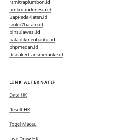
rsmitraplumbon.id
umkm-indonesia.id
BapPedaKlaten.id
smkn7batam.id
plnsulawesi.id
balaidikmenbantul.id
bhpmedan.id
disnakertransmerauke.id
LINK ALTERNATIF
Data HK
Result HK
Togel Macau
Live Draw HK