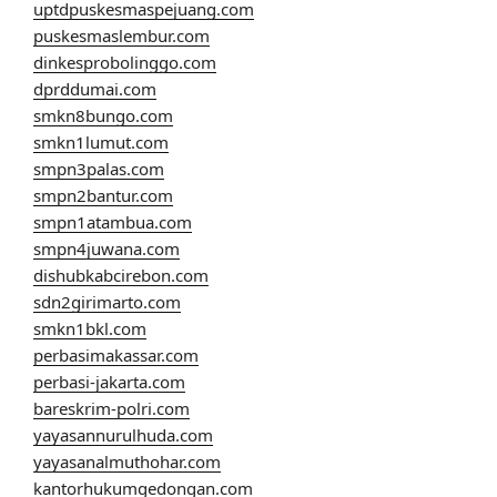
uptdpuskesmaspejuang.com
puskesmaslembur.com
dinkesprobolinggo.com
dprddumai.com
smkn8bungo.com
smkn1lumut.com
smpn3palas.com
smpn2bantur.com
smpn1atambua.com
smpn4juwana.com
dishubkabcirebon.com
sdn2girimarto.com
smkn1bkl.com
perbasimakassar.com
perbasi-jakarta.com
bareskrim-polri.com
yayasannurulhuda.com
yayasanalmuthohar.com
kantorhukumgedongan.com