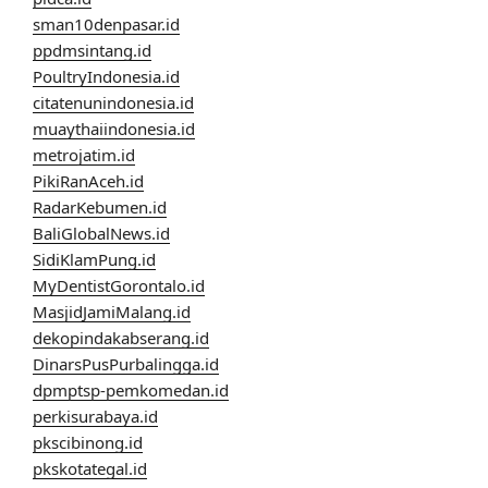
sman10denpasar.id
ppdmsintang.id
PoultryIndonesia.id
citatenunindonesia.id
muaythaiindonesia.id
metrojatim.id
PikiRanAceh.id
RadarKebumen.id
BaliGlobalNews.id
SidiKlamPung.id
MyDentistGorontalo.id
MasjidJamiMalang.id
dekopindakabserang.id
DinarsPusPurbalingga.id
dpmptsp-pemkomedan.id
perkisurabaya.id
pkscibinong.id
pkskotategal.id