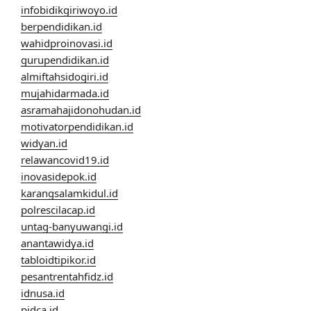
infobidikgiriwoyo.id
berpendidikan.id
wahidproinovasi.id
gurupendidikan.id
almiftahsidogiri.id
mujahidarmada.id
asramahajidonohudan.id
motivatorpendidikan.id
widyan.id
relawancovid19.id
inovasidepok.id
karangsalamkidul.id
polrescilacap.id
untag-banyuwangi.id
anantawidya.id
tabloidtipikor.id
pesantrentahfidz.id
idnusa.id
pidca.id