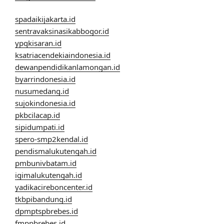
spadaikijakarta.id
sentravaksinasikabbogor.id
ypqkisaran.id
ksatriacendekiaindonesia.id
dewanpendidikanlamongan.id
byarrindonesia.id
nusumedang.id
sujokindonesia.id
pkbcilacap.id
sipidumpati.id
spero-smp2kendal.id
pendismalukutengah.id
pmbunivbatam.id
igimalukutengah.id
yadikacireboncenter.id
tkbpibandung.id
dpmptspbrebes.id
fmppbrebes.id