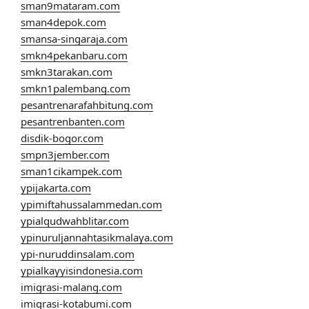
sman9mataram.com
sman4depok.com
smansa-singaraja.com
smkn4pekanbaru.com
smkn3tarakan.com
smkn1palembang.com
pesantrenarafahbitung.com
pesantrenbanten.com
disdik-bogor.com
smpn3jember.com
sman1cikampek.com
ypijakarta.com
ypimiftahussalammedan.com
ypialqudwahblitar.com
ypinuruljannahtasikmalaya.com
ypi-nuruddinsalam.com
ypialkayyisindonesia.com
imigrasi-malang.com
imigrasi-kotabumi.com