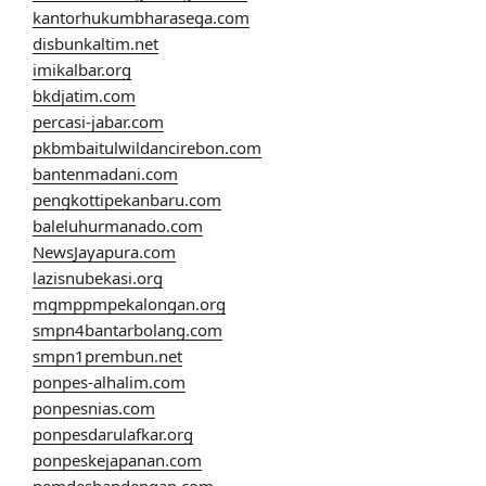
kantorhukumbharasega.com
disbunkaltim.net
imikalbar.org
bkdjatim.com
percasi-jabar.com
pkbmbaitulwildancirebon.com
bantenmadani.com
pengkottipekanbaru.com
baleluhurmanado.com
NewsJayapura.com
lazisnubekasi.org
mgmppmpekalongan.org
smpn4bantarbolang.com
smpn1prembun.net
ponpes-alhalim.com
ponpesnias.com
ponpesdarulafkar.org
ponpeskejapanan.com
pemdesbandengan.com