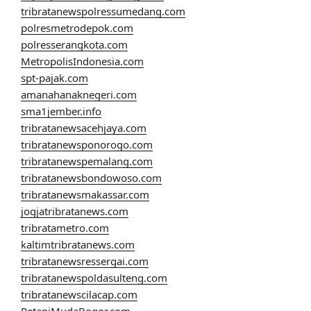
tribratanewspolressumedang.com
polresmetrodepok.com
polresserangkota.com
MetropolisIndonesia.com
spt-pajak.com
amanahanaknegeri.com
sma1jember.info
tribratanewsacehjaya.com
tribratanewsponorogo.com
tribratanewspemalang.com
tribratanewsbondowoso.com
tribratanewsmakassar.com
jogjatribratanews.com
tribratametro.com
kaltimtribratanews.com
tribratanewsressergai.com
tribratanewspoldasulteng.com
tribratanewscilacap.com
PetaniMudaBogor.com