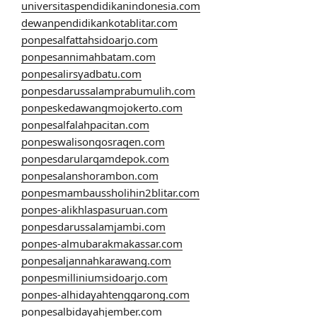
universitaspendidikanindonesia.com
dewanpendidikankotablitar.com
ponpesalfattahsidoarjo.com
ponpesannimahbatam.com
ponpesalirsyadbatu.com
ponpesdarussalamprabumulih.com
ponpeskedawangmojokerto.com
ponpesalfalahpacitan.com
ponpeswalisongosragen.com
ponpesdarularqamdepok.com
ponpesalanshorambon.com
ponpesmambaussholihin2blitar.com
ponpes-alikhlaspasuruan.com
ponpesdarussalamjambi.com
ponpes-almubarakmakassar.com
ponpesaljannahkarawang.com
ponpesmilliniumsidoarjo.com
ponpes-alhidayahtenggarong.com
ponpesalbidayahjember.com