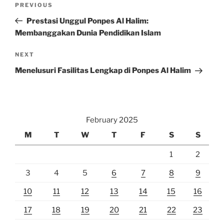
Previous
PREVIOUS
navigation
Post
Prestasi Unggul Ponpes Al Halim:
Membanggakan Dunia Pendidikan Islam
Next
NEXT
Post
Menelusuri Fasilitas Lengkap di Ponpes Al Halim
February 2025
M
T
W
T
F
S
S
1
2
3
4
5
6
7
8
9
10
11
12
13
14
15
16
17
18
19
20
21
22
23