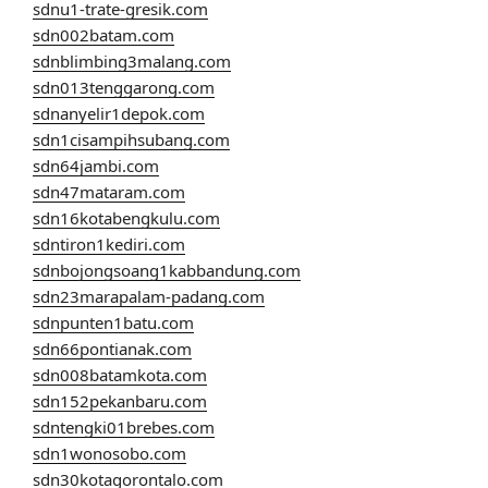
sdnu1-trate-gresik.com
sdn002batam.com
sdnblimbing3malang.com
sdn013tenggarong.com
sdnanyelir1depok.com
sdn1cisampihsubang.com
sdn64jambi.com
sdn47mataram.com
sdn16kotabengkulu.com
sdntiron1kediri.com
sdnbojongsoang1kabbandung.com
sdn23marapalam-padang.com
sdnpunten1batu.com
sdn66pontianak.com
sdn008batamkota.com
sdn152pekanbaru.com
sdntengki01brebes.com
sdn1wonosobo.com
sdn30kotagorontalo.com