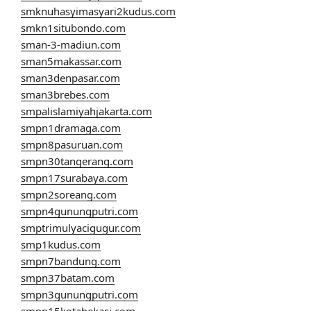
smknuhasyimasyari2kudus.com
smkn1situbondo.com
sman-3-madiun.com
sman5makassar.com
sman3denpasar.com
sman3brebes.com
smpalislamiyahjakarta.com
smpn1dramaga.com
smpn8pasuruan.com
smpn30tangerang.com
smpn17surabaya.com
smpn2soreang.com
smpn4gunungputri.com
smptrimulyacigugur.com
smp1kudus.com
smpn7bandung.com
smpn37batam.com
smpn3gunungputri.com
smpn15kotabekasi.com