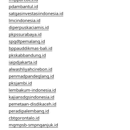
pdambantul.id
satgasinvestasiindonesia.id
lmcindonesia.id
diperpuskaciamis.id
pkpssurabaya.id
spgdtpemalang.id
bppauddikmas-bali.id
pkskabbandung.id
iaipdjakarta.id
alwashliyahcirebon.id
penmadpandeglang.id
pksjambi.id
lembakum-indonesia.id
kajiansdgsindonesia.id
pemetaan-disdikaceh.id
peradipalembang.id
cbtgorontalo.id
mgmpsb-smpnganjuk.id