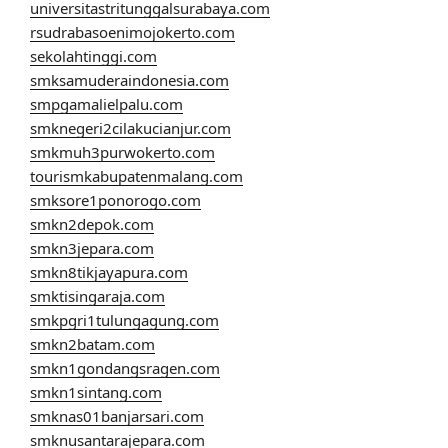
universitastritunggalsurabaya.com
rsudrabasoenimojokerto.com
sekolahtinggi.com
smksamuderaindonesia.com
smpgamalielpalu.com
smknegeri2cilakucianjur.com
smkmuh3purwokerto.com
tourismkabupatenmalang.com
smksore1ponorogo.com
smkn2depok.com
smkn3jepara.com
smkn8tikjayapura.com
smktisingaraja.com
smkpgri1tulungagung.com
smkn2batam.com
smkn1gondangsragen.com
smkn1sintang.com
smknas01banjarsari.com
smknusantarajepara.com