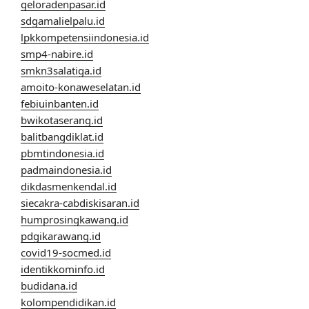
geloradenpasar.id
sdgamalielpalu.id
lpkkompetensiindonesia.id
smp4-nabire.id
smkn3salatiga.id
amoito-konaweselatan.id
febiuinbanten.id
bwikotaserang.id
balitbangdiklat.id
pbmtindonesia.id
padmaindonesia.id
dikdasmenkendal.id
siecakra-cabdiskisaran.id
humprosingkawang.id
pdgikarawang.id
covid19-socmed.id
identikkominfo.id
budidana.id
kolompendidikan.id