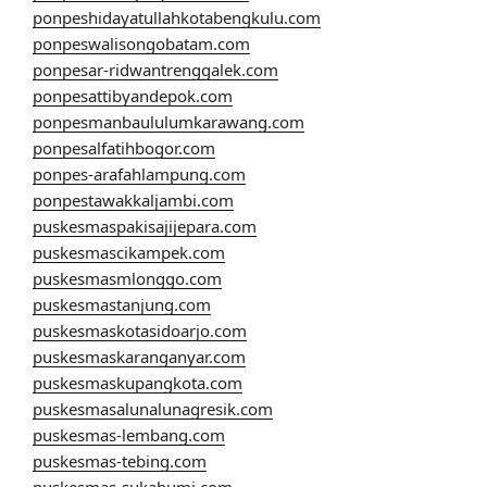
ponpeshidayatullahkotabengkulu.com
ponpeswalisongobatam.com
ponpesar-ridwantrenggalek.com
ponpesattibyandepok.com
ponpesmanbaululumkarawang.com
ponpesalfatihbogor.com
ponpes-arafahlampung.com
ponpestawakkaljambi.com
puskesmaspakisajijepara.com
puskesmascikampek.com
puskesmasmlonggo.com
puskesmastanjung.com
puskesmaskotasidoarjo.com
puskesmaskaranganyar.com
puskesmaskupangkota.com
puskesmasalunalunagresik.com
puskesmas-lembang.com
puskesmas-tebing.com
puskesmas-sukabumi.com