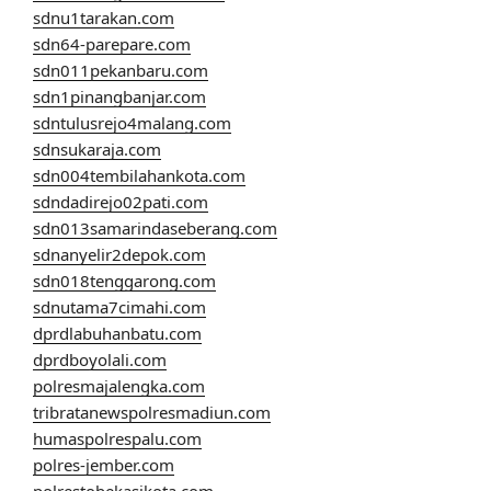
sdnu1tarakan.com
sdn64-parepare.com
sdn011pekanbaru.com
sdn1pinangbanjar.com
sdntulusrejo4malang.com
sdnsukaraja.com
sdn004tembilahankota.com
sdndadirejo02pati.com
sdn013samarindaseberang.com
sdnanyelir2depok.com
sdn018tenggarong.com
sdnutama7cimahi.com
dprdlabuhanbatu.com
dprdboyolali.com
polresmajalengka.com
tribratanewspolresmadiun.com
humaspolrespalu.com
polres-jember.com
polrestobekasikota.com