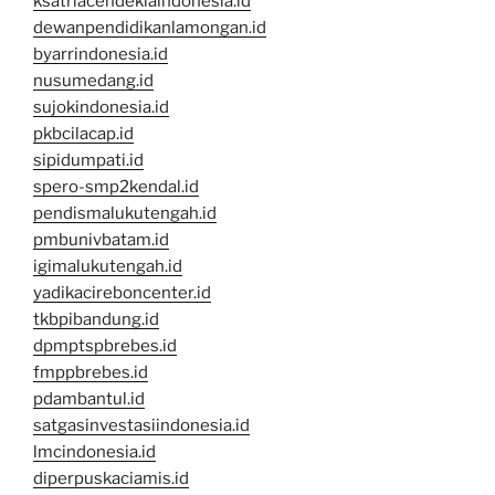
ksatriacendekiaindonesia.id
dewanpendidikanlamongan.id
byarrindonesia.id
nusumedang.id
sujokindonesia.id
pkbcilacap.id
sipidumpati.id
spero-smp2kendal.id
pendismalukutengah.id
pmbunivbatam.id
igimalukutengah.id
yadikacireboncenter.id
tkbpibandung.id
dpmptspbrebes.id
fmppbrebes.id
pdambantul.id
satgasinvestasiindonesia.id
lmcindonesia.id
diperpuskaciamis.id