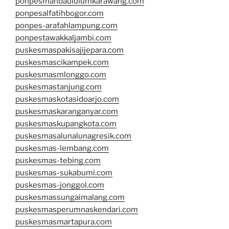
ponpesmanbaululumkarawang.com
ponpesalfatihbogor.com
ponpes-arafahlampung.com
ponpestawakkaljambi.com
puskesmaspakisajijepara.com
puskesmascikampek.com
puskesmasmlonggo.com
puskesmastanjung.com
puskesmaskotasidoarjo.com
puskesmaskaranganyar.com
puskesmaskupangkota.com
puskesmasalunalunagresik.com
puskesmas-lembang.com
puskesmas-tebing.com
puskesmas-sukabumi.com
puskesmas-jonggol.com
puskesmassungaimalang.com
puskesmasperumnaskendari.com
puskesmasmartapura.com