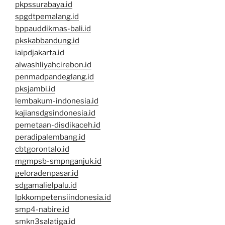
pkpssurabaya.id
spgdtpemalang.id
bppauddikmas-bali.id
pkskabbandung.id
iaipdjakarta.id
alwashliyahcirebon.id
penmadpandeglang.id
pksjambi.id
lembakum-indonesia.id
kajiansdgsindonesia.id
pemetaan-disdikaceh.id
peradipalembang.id
cbtgorontalo.id
mgmpsb-smpnganjuk.id
geloradenpasar.id
sdgamalielpalu.id
lpkkompetensiindonesia.id
smp4-nabire.id
smkn3salatiga.id