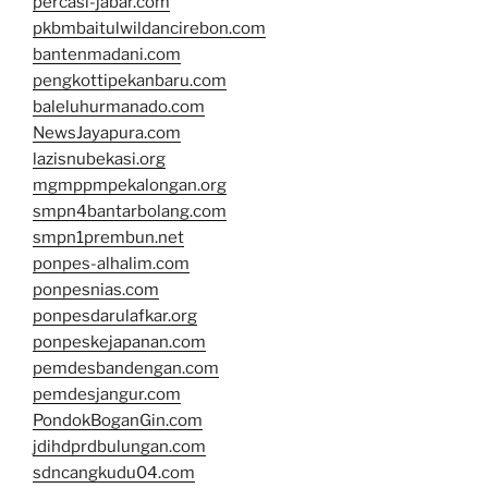
percasi-jabar.com
pkbmbaitulwildancirebon.com
bantenmadani.com
pengkottipekanbaru.com
baleluhurmanado.com
NewsJayapura.com
lazisnubekasi.org
mgmppmpekalongan.org
smpn4bantarbolang.com
smpn1prembun.net
ponpes-alhalim.com
ponpesnias.com
ponpesdarulafkar.org
ponpeskejapanan.com
pemdesbandengan.com
pemdesjangur.com
PondokBoganGin.com
jdihdprdbulungan.com
sdncangkudu04.com