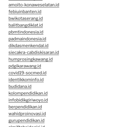
amoito-konaweselatan.id
febiuinbanten.id
bwikotaserang.id
balitbangdiklat.id
pbmtindonesia.id
padmaindonesia.id
dikdasmenkendal.id
siecakra-cabdiskisaran.id
humprosingkawang.id
pdgikarawang.id
covid19-socmed.id
identikkominfo.id
budidana.id
kolompendidikan.id
infobidikgiriwoyo.id
berpendidikan.id
wahidproinovasi.id
gurupendidikan.id