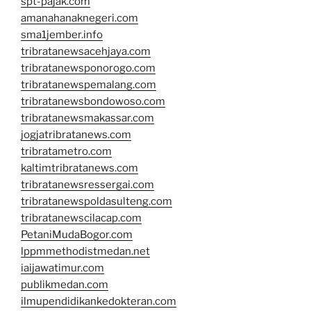
spt-pajak.com
amanahanaknegeri.com
sma1jember.info
tribratanewsacehjaya.com
tribratanewsponorogo.com
tribratanewspemalang.com
tribratanewsbondowoso.com
tribratanewsmakassar.com
jogjatribratanews.com
tribratametro.com
kaltimtribratanews.com
tribratanewsressergai.com
tribratanewspoldasulteng.com
tribratanewscilacap.com
PetaniMudaBogor.com
lppmmethodistmedan.net
iaijawatimur.com
publikmedan.com
ilmupendidikankedokteran.com