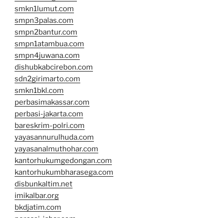
smkn1lumut.com
smpn3palas.com
smpn2bantur.com
smpn1atambua.com
smpn4juwana.com
dishubkabcirebon.com
sdn2girimarto.com
smkn1bkl.com
perbasimakassar.com
perbasi-jakarta.com
bareskrim-polri.com
yayasannurulhuda.com
yayasanalmuthohar.com
kantorhukumgedongan.com
kantorhukumbharasega.com
disbunkaltim.net
imikalbar.org
bkdjatim.com