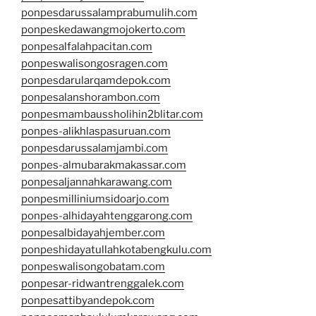
ponpesdarussalamprabumulih.com
ponpeskedawangmojokerto.com
ponpesalfalahpacitan.com
ponpeswalisongosragen.com
ponpesdarularqamdepok.com
ponpesalanshorambon.com
ponpesmambaussholihin2blitar.com
ponpes-alikhlaspasuruan.com
ponpesdarussalamjambi.com
ponpes-almubarakmakassar.com
ponpesaljannahkarawang.com
ponpesmilliniumsidoarjo.com
ponpes-alhidayahtenggarong.com
ponpesalbidayahjember.com
ponpeshidayatullahkotabengkulu.com
ponpeswalisongobatam.com
ponpesar-ridwantrenggalek.com
ponpesattibyandepok.com