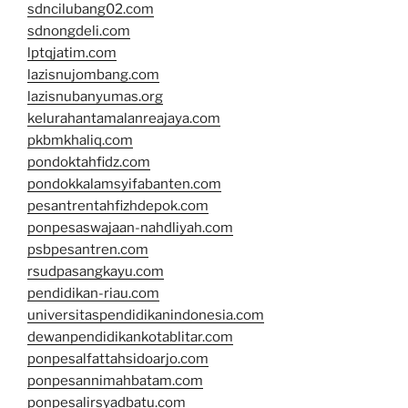
sdncilubang02.com
sdnongdeli.com
lptqjatim.com
lazisnujombang.com
lazisnubanyumas.org
kelurahantamalanreajaya.com
pkbmkhaliq.com
pondoktahfidz.com
pondokkalamsyifabanten.com
pesantrentahfizhdepok.com
ponpesaswajaan-nahdliyah.com
psbpesantren.com
rsudpasangkayu.com
pendidikan-riau.com
universitaspendidikanindonesia.com
dewanpendidikankotablitar.com
ponpesalfattahsidoarjo.com
ponpesannimahbatam.com
ponpesalirsyadbatu.com