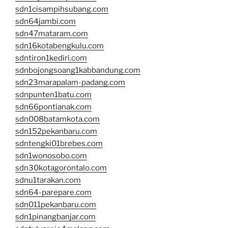
sdn1cisampihsubang.com
sdn64jambi.com
sdn47mataram.com
sdn16kotabengkulu.com
sdntiron1kediri.com
sdnbojongsoang1kabbandung.com
sdn23marapalam-padang.com
sdnpunten1batu.com
sdn66pontianak.com
sdn008batamkota.com
sdn152pekanbaru.com
sdntengki01brebes.com
sdn1wonosobo.com
sdn30kotagorontalo.com
sdnu1tarakan.com
sdn64-parepare.com
sdn011pekanbaru.com
sdn1pinangbanjar.com