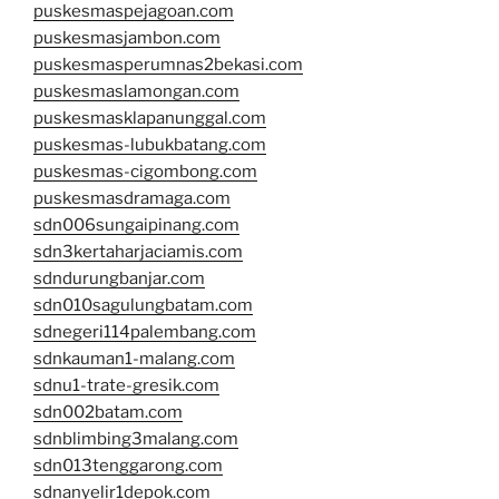
puskesmaspejagoan.com
puskesmasjambon.com
puskesmasperumnas2bekasi.com
puskesmaslamongan.com
puskesmasklapanunggal.com
puskesmas-lubukbatang.com
puskesmas-cigombong.com
puskesmasdramaga.com
sdn006sungaipinang.com
sdn3kertaharjaciamis.com
sdndurungbanjar.com
sdn010sagulungbatam.com
sdnegeri114palembang.com
sdnkauman1-malang.com
sdnu1-trate-gresik.com
sdn002batam.com
sdnblimbing3malang.com
sdn013tenggarong.com
sdnanyelir1depok.com