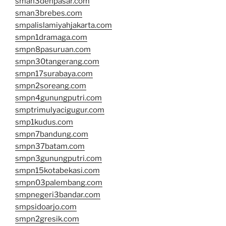
sman3denpasar.com
sman3brebes.com
smpalislamiyahjakarta.com
smpn1dramaga.com
smpn8pasuruan.com
smpn30tangerang.com
smpn17surabaya.com
smpn2soreang.com
smpn4gunungputri.com
smptrimulyacigugur.com
smp1kudus.com
smpn7bandung.com
smpn37batam.com
smpn3gunungputri.com
smpn15kotabekasi.com
smpn03palembang.com
smpnegeri3bandar.com
smpsidoarjo.com
smpn2gresik.com