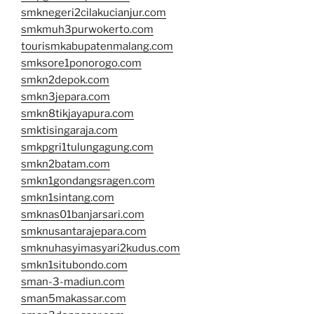
smknegeri2cilakucianjur.com
smkmuh3purwokerto.com
tourismkabupatenmalang.com
smksore1ponorogo.com
smkn2depok.com
smkn3jepara.com
smkn8tikjayapura.com
smktisingaraja.com
smkpgri1tulungagung.com
smkn2batam.com
smkn1gondangsragen.com
smkn1sintang.com
smknas01banjarsari.com
smknusantarajepara.com
smknuhasyimasyari2kudus.com
smkn1situbondo.com
sman-3-madiun.com
sman5makassar.com