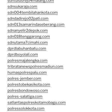
sdntulusrejo4malang.com
sdnsukaraja.com
sdn004tembilahankota.com
sdndadirejo02pati.com
sdn013samarindaseberang.com
sdnanyelir2depok.com
sdn018tenggarong.com
sdnutama7cimahi.com
dprdlabuhanbatu.com
dprdboyolali.com
polresmajalengka.com
tribratanewspolresmadiun.com
humaspolrespalu.com
polres-jember.com
polrestobekasikota.com
polresbondowoso.com
polres-salatiga.com
satlantaspolreskotamobagu.com
polressolokkota.com