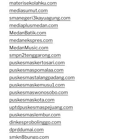
materisekolahku.com
mediasumut.com
smanegeri3kayuagung.com
mediaplusmedan.com
MedanBatik.com
medanekspres.com
MedanMusic.com
smpn2tenggarong.com
puskesmaskertosari.com
puskesmaspomalaa.com
puskesmastalangpadang.com
puskesmaskemusu1.com
puskesmaswonosobo.com
puskesmaskota.com
uptdpuskesmaspejuang.com
puskesmaslembur.com
dinkesprobolinggo.com
dprddumai.com
smkn8bungo.com