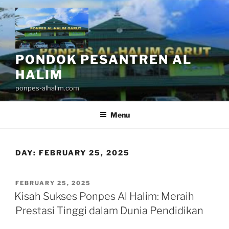
Skip
to
content
PONDOK PESANTREN AL
HALIM
ponpes-alhalim.com
Menu
DAY:
FEBRUARY 25, 2025
POSTED
FEBRUARY 25, 2025
ON
Kisah Sukses Ponpes Al Halim: Meraih
Prestasi Tinggi dalam Dunia Pendidikan