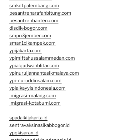
smkn1palembang.com
pesantrenarafahbitung.com
pesantrenbanten.com
disdik-bogor.com
smpn3jember.com
sman1cikampek.com
ypijakarta.com
ypimiftahussalammedan.com
ypialqudwahblitar.com
ypinuruljannahtasikmalaya.com
ypi-nuruddinsalam.com
ypialkayyisindonesia.com
imigrasi-malang.com
imigrasi-kotabumi.com
spadaikijakarta.id
sentravaksinasikabbogor.id
ypqkisaran.id