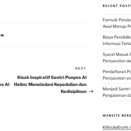
RECENT POST
Formulir Penda
Awal Menuju Pe
IM
Biaya Pendidik
Informasi Terb
Syarat Masuk P
Persyaratan d
NEXT
Next
Pendaftaran Po
Post
Kisah Inspiratif Santri Ponpes Al
Persyaratan ya
es Al
Halim: Meneladani Kepedulian dan
Menjadi Santri
Kedisiplinan
Pengalaman da
WEBSITE BER
kliksukabumi.