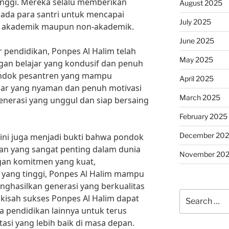
tinggi. Mereka selalu memberikan
August 2025
da para santri untuk mencapai
July 2025
ng akademik maupun non-akademik.
June 2025
r pendidikan, Ponpes Al Halim telah
May 2025
gan belajar yang kondusif dan penuh
Pondok pesantren yang mampu
April 2025
jar yang nyaman dan penuh motivasi
March 2025
erasi yang unggul dan siap bersaing
February 2025
December 20
 ini juga menjadi bukti bahwa pondok
an yang sangat penting dalam dunia
November 20
gan komitmen yang kuat,
i yang tinggi, Ponpes Al Halim mampu
nghasilkan generasi yang berkualitas
Search
kisah sukses Ponpes Al Halim dapat
for:
a pendidikan lainnya untuk terus
si yang lebih baik di masa depan.