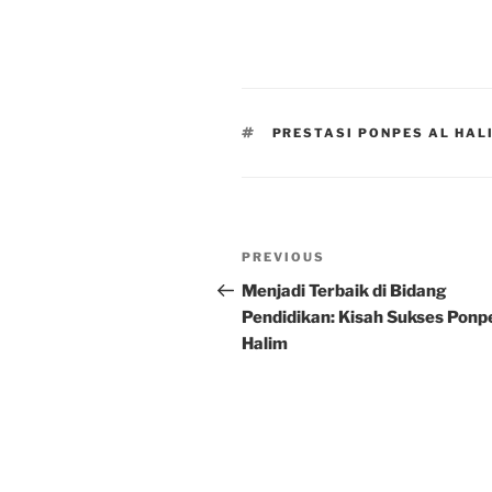
TAGS
PRESTASI PONPES AL HAL
Post
Previous
PREVIOUS
navigation
Post
Menjadi Terbaik di Bidang
Pendidikan: Kisah Sukses Ponp
Halim