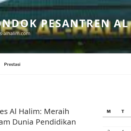
ONDOK PESANTREN AL
s-alhalim.com
Prestasi
es Al Halim: Meraih
M
T
alam Dunia Pendidikan