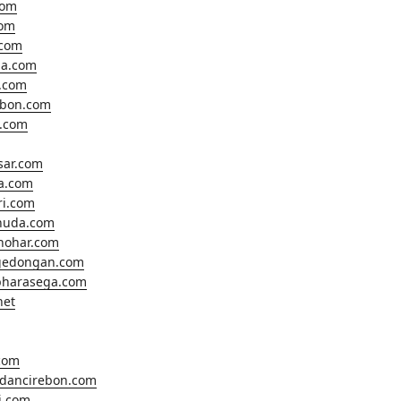
com
com
.com
a.com
.com
ebon.com
o.com
sar.com
ta.com
ri.com
huda.com
hohar.com
gedongan.com
harasega.com
net
.com
ldancirebon.com
i.com