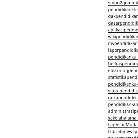
smpn2gempol
pendidikankh
dakpendidika
dasarpendidi
aplikasipendi
wikipendidika
mypendidikan
laporpendidi
pendidikanku.
berkaspendid
elearningpen
statistikapen
pendidikanku
situs-pendidi
gurupendidik
pendidikan-a
administrasip
sekolahalama
LapAspeMuda
tribratanews