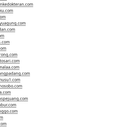
ankedokteran.com
hku.com
com
ayuagung.com
dan.com
om
s.com
com
rong.com
tosari.com
malaa.com
angpadang.com
musu1.com
nosobo.com
a.com
aspejuang.com
bur.com
inggo.com
om
com