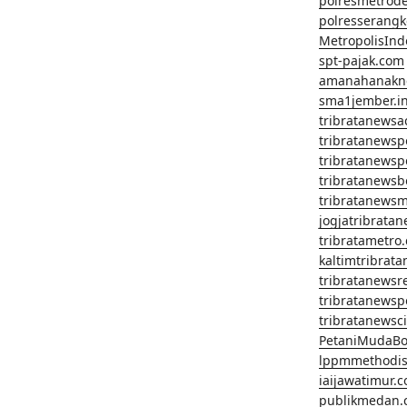
polresmetrod
polresserangk
MetropolisInd
spt-pajak.com
amanahanakn
sma1jember.in
tribratanewsa
tribratanews
tribratanews
tribratanews
tribratanews
jogjatribrata
tribratametro
kaltimtribrat
tribratanewsr
tribratanewsp
tribratanewsc
PetaniMudaBo
lppmmethodis
iaijawatimur.
publikmedan.