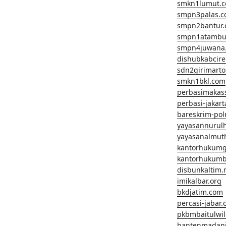
smkn1lumut.
smpn3palas.
smpn2bantur
smpn1atambu
smpn4juwana
dishubkabcir
sdn2girimart
smkn1bkl.com
perbasimakas
perbasi-jakar
bareskrim-pol
yayasannurul
yayasanalmut
kantorhukum
kantorhukumb
disbunkaltim.
imikalbar.org
bkdjatim.com
percasi-jabar
pkbmbaitulwi
bantenmadan