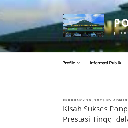
Skip
to
content
P
ponpe
Profile
Informasi Publik
POSTED
FEBRUARY 25, 2025
BY
ADMIN
ON
Kisah Sukses Ponp
Prestasi Tinggi d