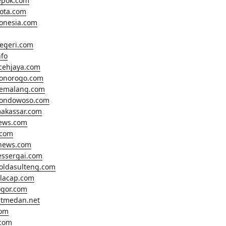
epok.com
ota.com
onesia.com
egeri.com
fo
cehjaya.com
ponorogo.com
pemalang.com
bondowoso.com
makassar.com
news.com
.com
anews.com
essergai.com
oldasulteng.com
ilacap.com
gor.com
tmedan.net
com
com