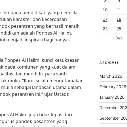
3
4
10
11
 lembaga pendidikan yang memiliki
ukan karakter dan kecerdasan
17
18
ndok pesantren yang berhasil meraih
24
25
endidikan adalah Ponpes Al Halim.
« Dec
ini menjadi inspirasi bagi banyak
a Ponpes Al Halim, kunci kesuksesan
ARCHIVES
tak pada komitmen yang kuat dalam
litas dan mendidik para santri
March 2026
hlak mulia. “Kami selalu mengutamakan
February 2026
 mulia sebagai landasan utama dalam
ndok pesantren ini,” ujar Ustadz
January 2026
December 20
npes Al Halim juga tidak lepas dari
September 20
engurus pondok pesantren yang