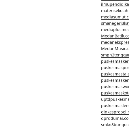
ilmupendidik
materisekola
mediasumut.
smanegeri3k
mediaplusme
MedanBatik.c
medanekspre
MedanMusic.
smpn2tengga
puskesmasker
puskesmaspo
puskesmastal
puskesmaske
puskesmaswo
puskesmaskot
uptdpuskesm
puskesmaslem
dinkesprobol
dprddumai.c
smkn8bungo.