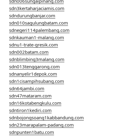
sdn006sungaipinang.com
sdn3kertaharjaciamis.com
sdndurungbanjar.com
sdn010sagulungbatam.com
sdnegeri114palembang.com
sdnkauman1-malang.com
sdnu1-trate-gresik.com
sdn002batam.com
sdnblimbing3malang.com
sdn013tenggarong.com
sdnanyelir1depok.com
sdn1cisampihsubang.com
sdn64jambi.com
sdn47mataram.com
sdn16kotabengkulu.com
sdntiron1kediri.com
sdnbojongsoang1kabbandung.com
sdn23marapalam-padang.com
sdnpunten1batu.com