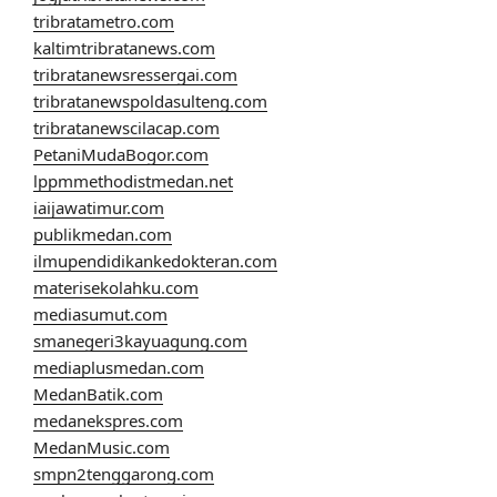
tribratametro.com
kaltimtribratanews.com
tribratanewsressergai.com
tribratanewspoldasulteng.com
tribratanewscilacap.com
PetaniMudaBogor.com
lppmmethodistmedan.net
iaijawatimur.com
publikmedan.com
ilmupendidikankedokteran.com
materisekolahku.com
mediasumut.com
smanegeri3kayuagung.com
mediaplusmedan.com
MedanBatik.com
medanekspres.com
MedanMusic.com
smpn2tenggarong.com