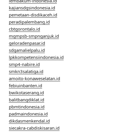
lembakum-indonesia.id
kajiansdgsindonesia.id
pemetaan-disdikaceh.id
peradipalembang.id
cbtgorontalo.id
mgmpsb-smpnganjuk.id
geloradenpasar.id
sdgamalielpalu.id
lpkkompetensiindonesia.id
smp4-nabire.id
smkn3salatiga.id
amoito-konaweselatan.id
febiuinbanten.id
bwikotaserang.id
balitbangdiklat.id
pbmtindonesia.id
padmaindonesia.id
dikdasmenkendal.id
siecakra-cabdiskisaran.id