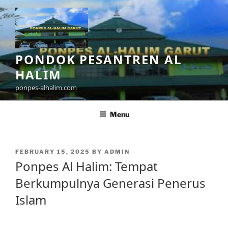
Skip
to
content
PONDOK PESANTREN AL
HALIM
ponpes-alhalim.com
Menu
POSTED
FEBRUARY 15, 2025
BY
ADMIN
ON
Ponpes Al Halim: Tempat
Berkumpulnya Generasi Penerus
Islam