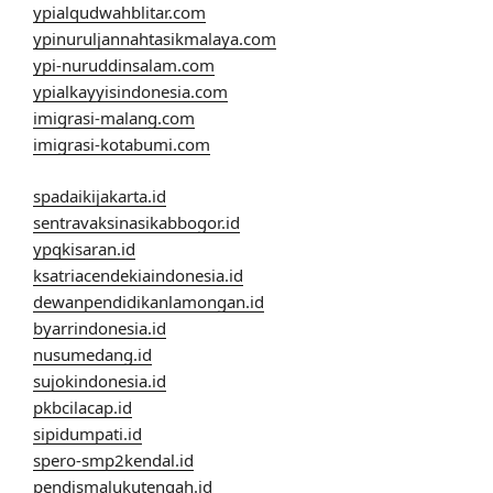
ypialqudwahblitar.com
ypinuruljannahtasikmalaya.com
ypi-nuruddinsalam.com
ypialkayyisindonesia.com
imigrasi-malang.com
imigrasi-kotabumi.com
spadaikijakarta.id
sentravaksinasikabbogor.id
ypqkisaran.id
ksatriacendekiaindonesia.id
dewanpendidikanlamongan.id
byarrindonesia.id
nusumedang.id
sujokindonesia.id
pkbcilacap.id
sipidumpati.id
spero-smp2kendal.id
pendismalukutengah.id