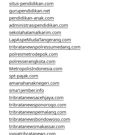
situs-pendidikan.com
gurupendidikan.net
pendidikan-anak.com
administrasipendidikan.com
sekolahalamalkarim.com
LapAspeMudaTangerang.com
tribratanewspolressumedang.com
polresmetrodepok.com
polresserangkota.com
MetropolisIndonesia.com
spt-pajak.com
amanahanaknegeri.com
sma1jember.info
tribratanewsacehjaya.com
tribratanewsponorogo.com
tribratanewspemalang.com
tribratanewsbondowoso.com
tribratanewsmakassar.com
jogjatribratanews.com