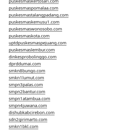
puskesmaskertosari.com
puskesmaspomalaa.com
puskesmastalangpadang.com
puskesmaskemusu1.com
puskesmaswonosobo.com
puskesmaskota.com
uptdpuskesmaspejuang.com
puskesmaslembur.com
dinkesprobolinggo.com
dprddumai.com
smkn8bungo.com
smkn1lumut.com
smpn3palas.com
smpn2bantur.com
smpn1atambua.com
smpn4juwana.com
dishubkabcirebon.com
sdn2girimarto.com
smkn1bkl.com