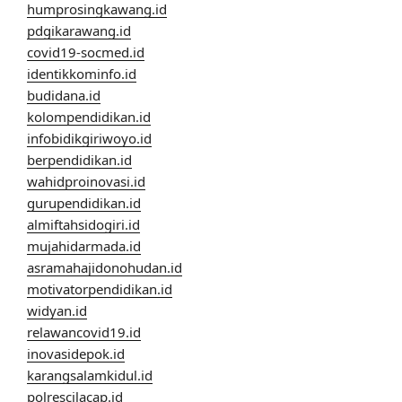
humprosingkawang.id
pdgikarawang.id
covid19-socmed.id
identikkominfo.id
budidana.id
kolompendidikan.id
infobidikgiriwoyo.id
berpendidikan.id
wahidproinovasi.id
gurupendidikan.id
almiftahsidogiri.id
mujahidarmada.id
asramahajidonohudan.id
motivatorpendidikan.id
widyan.id
relawancovid19.id
inovasidepok.id
karangsalamkidul.id
polrescilacap.id