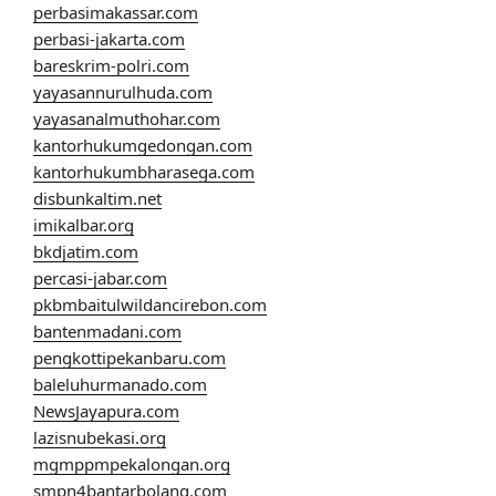
perbasimakassar.com
perbasi-jakarta.com
bareskrim-polri.com
yayasannurulhuda.com
yayasanalmuthohar.com
kantorhukumgedongan.com
kantorhukumbharasega.com
disbunkaltim.net
imikalbar.org
bkdjatim.com
percasi-jabar.com
pkbmbaitulwildancirebon.com
bantenmadani.com
pengkottipekanbaru.com
baleluhurmanado.com
NewsJayapura.com
lazisnubekasi.org
mgmppmpekalongan.org
smpn4bantarbolang.com