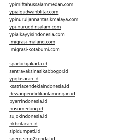
ypimiftahussalammedan.com
ypialqudwahblitar.com
ypinuruljannahtasikmalaya.com
ypi-nuruddinsalam.com
ypialkayyisindonesia.com
imigrasi-malang.com
imigrasi-kotabumi.com
spadaikijakarta.id
sentravaksinasikabbogor.id
ypqkisaran.id
ksatriacendekiaindonesia.id
dewanpendidikanlamongan.id
byarrindonesia.id
nusumedang.id
sujokindonesia.id
pkbcilacap.id
sipidumpati.id
spero-smp2kendal.id