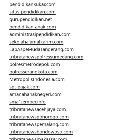
pendidikankukar.com
situs-pendidikan.com
gurupendidikan.net
pendidikan-anak.com
administrasipendidikan.com
sekolahalamalkarim.com
LapAspeMudaTangerang.com
tribratanewspolressumedang.com
polresmetrodepok.com
polresserangkota.com
MetropolisIndonesia.com
spt-pajak.com
amanahanaknegeri.com
sma1jember.info
tribratanewsacehjaya.com
tribratanewsponorogo.com
tribratanewspemalang.com
tribratanewsbondowoso.com
tribratanewsmakassar.com