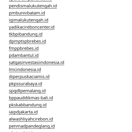
pendismalukutengah.id
pmbunivbatam.id
igimalukutengah.id
yadikacireboncenter.id
tkbpibandung.id
dpmptspbrebes.id
fmppbrebes.id
pdambantul.id
satgasinvestasiindonesia.id
lmcindonesia.id
diperpuskaciamis.id
pkpssurabaya.id
spgdtpemalang.id
bppauddikmas-bali.id
pkskabbandung.id
iaipdjakarta.id
alwashliyahcirebon.id
penmadpandeglang.id