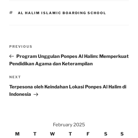
TAGS
AL HALIM ISLAMIC BOARDING SCHOOL
Post
Previous
PREVIOUS
navigation
Post
Program Unggulan Ponpes Al Halim: Memperkuat
Pendidikan Agama dan Keterampilan
Next
NEXT
Post
Terpesona oleh Keindahan Lokasi Ponpes Al Halim di
Indonesia
February 2025
M
T
W
T
F
S
S