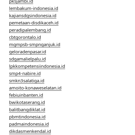
pksjambi.id
lembakum-indonesia.id
kajiansdgsindonesia.id
pemetaan-disdikaceh.id
peradipalembang.id
cbtgorontalo.id
mgmpsb-smpnganjuk.id
geloradenpasar.id
sdgamalielpalu.id
lpkkompetensiindonesia.id
smp4-nabire.id
smkn3salatiga.id
amoito-konaweselatan.id
febiuinbanten.id
bwikotaserang.id
balitbangdiklat.id
pbmtindonesia.id
padmaindonesia.id
dikdasmenkendal.id