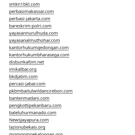
smkn1bkl.com
perbasimakassar.com
perbasi-jakarta.com
bareskrim-polri.com
yayasannurulhuda.com
yayasanalmuthohar.com
kantorhukumgedongan.com
kantorhukumbharasega.com
disbunkaltim.net
imikalbar.org
bkdjatim.com
percasi-jabar.com
pkbmbaitulwildancirebon.com
bantenmadani.com
pengkottipekanbaru.com
baleluhurmanado.com
NewsJayapura.com
lazisnubekasi.org
mgmppmpekalongan.org