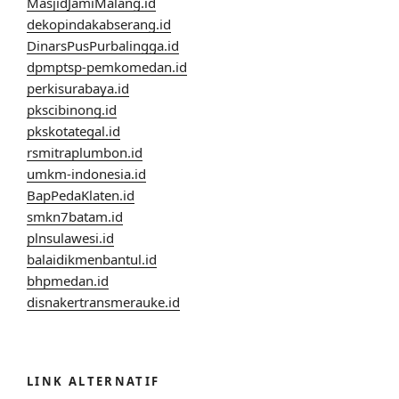
MasjidJamiMalang.id
dekopindakabserang.id
DinarsPusPurbalingga.id
dpmptsp-pemkomedan.id
perkisurabaya.id
pkscibinong.id
pkskotategal.id
rsmitraplumbon.id
umkm-indonesia.id
BapPedaKlaten.id
smkn7batam.id
plnsulawesi.id
balaidikmenbantul.id
bhpmedan.id
disnakertransmerauke.id
LINK ALTERNATIF