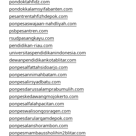
pondoktahfidz.com
pondokkalamsyifabanten.com
pesantrentahfizhdepok.com
ponpesaswajaan-nahdliyah.com
psbpesantren.com
rsudpasangkayu.com
pendidikan-riau.com
universitaspendidikanindonesia.com
dewanpendidikankotablitar.com
ponpesalfattahsidoarjo.com
ponpesannimahbatam.com
ponpesalirsyadbatu.com
ponpesdarussalamprabumulih.com
ponpeskedawangmojokerto.com
ponpesalfalahpacitan.com
ponpeswalisongosragen.com
ponpesdarularqamdepok.com
ponpesalanshorambon.com
ponpesmambaussholihin2blitar.com