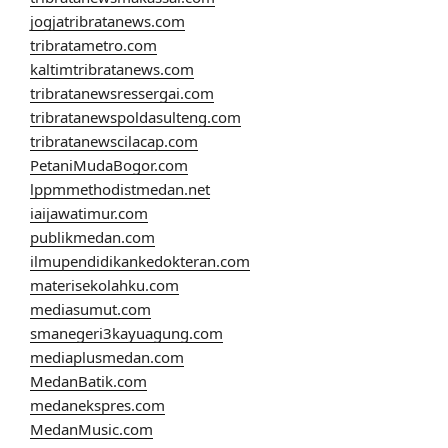
jogjatribratanews.com
tribratametro.com
kaltimtribratanews.com
tribratanewsressergai.com
tribratanewspoldasulteng.com
tribratanewscilacap.com
PetaniMudaBogor.com
lppmmethodistmedan.net
iaijawatimur.com
publikmedan.com
ilmupendidikankedokteran.com
materisekolahku.com
mediasumut.com
smanegeri3kayuagung.com
mediaplusmedan.com
MedanBatik.com
medanekspres.com
MedanMusic.com