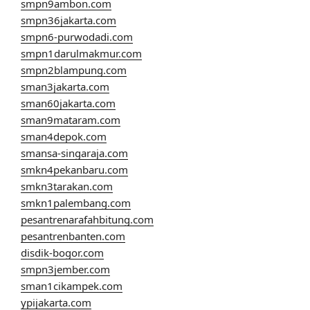
smpn9ambon.com
smpn36jakarta.com
smpn6-purwodadi.com
smpn1darulmakmur.com
smpn2blampung.com
sman3jakarta.com
sman60jakarta.com
sman9mataram.com
sman4depok.com
smansa-singaraja.com
smkn4pekanbaru.com
smkn3tarakan.com
smkn1palembang.com
pesantrenarafahbitung.com
pesantrenbanten.com
disdik-bogor.com
smpn3jember.com
sman1cikampek.com
ypijakarta.com