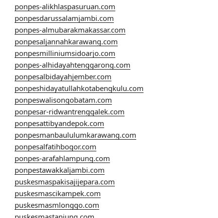
ponpes-alikhlaspasuruan.com
ponpesdarussalamjambi.com
ponpes-almubarakmakassar.com
ponpesaljannahkarawang.com
ponpesmilliniumsidoarjo.com
ponpes-alhidayahtenggarong.com
ponpesalbidayahjember.com
ponpeshidayatullahkotabengkulu.com
ponpeswalisongobatam.com
ponpesar-ridwantrenggalek.com
ponpesattibyandepok.com
ponpesmanbaululumkarawang.com
ponpesalfatihbogor.com
ponpes-arafahlampung.com
ponpestawakkaljambi.com
puskesmaspakisajijepara.com
puskesmascikampek.com
puskesmasmlonggo.com
puskesmastanjung.com