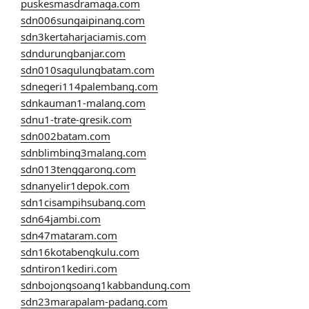
puskesmasdramaga.com
sdn006sungaipinang.com
sdn3kertaharjaciamis.com
sdndurungbanjar.com
sdn010sagulungbatam.com
sdnegeri114palembang.com
sdnkauman1-malang.com
sdnu1-trate-gresik.com
sdn002batam.com
sdnblimbing3malang.com
sdn013tenggarong.com
sdnanyelir1depok.com
sdn1cisampihsubang.com
sdn64jambi.com
sdn47mataram.com
sdn16kotabengkulu.com
sdntiron1kediri.com
sdnbojongsoang1kabbandung.com
sdn23marapalam-padang.com