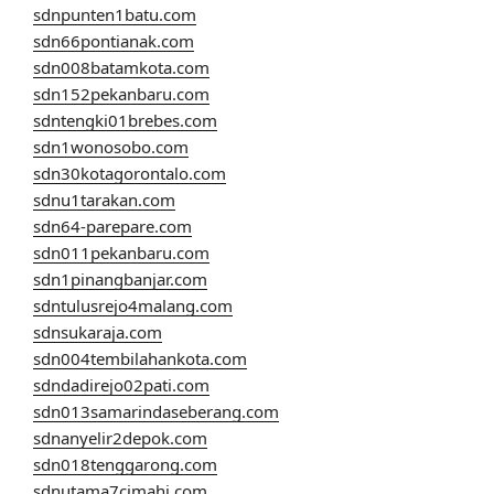
sdnpunten1batu.com
sdn66pontianak.com
sdn008batamkota.com
sdn152pekanbaru.com
sdntengki01brebes.com
sdn1wonosobo.com
sdn30kotagorontalo.com
sdnu1tarakan.com
sdn64-parepare.com
sdn011pekanbaru.com
sdn1pinangbanjar.com
sdntulusrejo4malang.com
sdnsukaraja.com
sdn004tembilahankota.com
sdndadirejo02pati.com
sdn013samarindaseberang.com
sdnanyelir2depok.com
sdn018tenggarong.com
sdnutama7cimahi.com