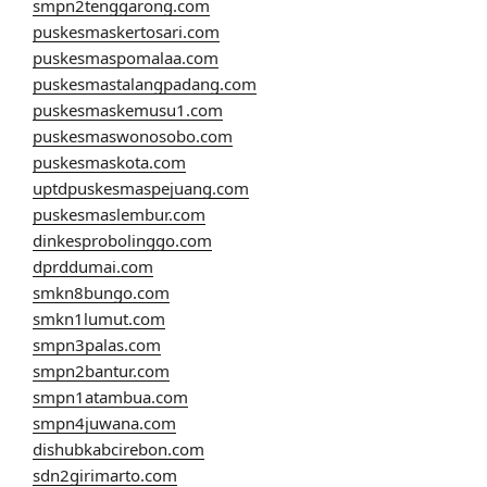
smpn2tenggarong.com
puskesmaskertosari.com
puskesmaspomalaa.com
puskesmastalangpadang.com
puskesmaskemusu1.com
puskesmaswonosobo.com
puskesmaskota.com
uptdpuskesmaspejuang.com
puskesmaslembur.com
dinkesprobolinggo.com
dprddumai.com
smkn8bungo.com
smkn1lumut.com
smpn3palas.com
smpn2bantur.com
smpn1atambua.com
smpn4juwana.com
dishubkabcirebon.com
sdn2girimarto.com