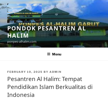
Skip
to
content
PONDOK PESANTREN AL
HALIM
ponpes-alhalim.com
Menu
POSTED
FEBRUARY 10, 2025
BY
ADMIN
ON
Pesantren Al Halim: Tempat
Pendidikan Islam Berkualitas di
Indonesia