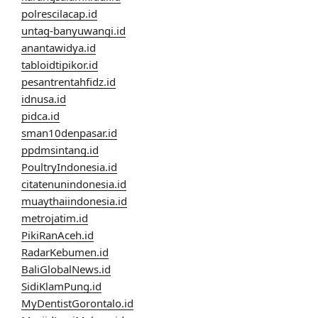
polrescilacap.id
untag-banyuwangi.id
anantawidya.id
tabloidtipikor.id
pesantrentahfidz.id
idnusa.id
pidca.id
sman10denpasar.id
ppdmsintang.id
PoultryIndonesia.id
citatenunindonesia.id
muaythaiindonesia.id
metrojatim.id
PikiRanAceh.id
RadarKebumen.id
BaliGlobalNews.id
SidiKlamPung.id
MyDentistGorontalo.id