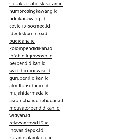
siecakra-cabdiskisaran.id
humprosingkawang.id
pdgikarawang.id
covid19-socmed.id
identikkominfo.id
budidana.id
kolompendidikan.id
infobidikgiriwoyo.id
berpendidikan.id
wahidproinovasi.id
gurupendidikan.id
almiftahsidogiri.id
mujahidarmada.id
asramahajidonohudan.id
motivatorpendidikan.id
widyan.id
relawancovid19.id
inovasidepok.id
karangsalamkidul.id