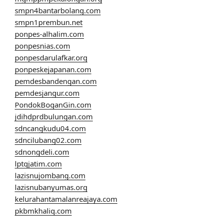
smpn4bantarbolang.com
smpn1prembun.net
ponpes-alhalim.com
ponpesnias.com
ponpesdarulafkar.org
ponpeskejapanan.com
pemdesbandengan.com
pemdesjangur.com
PondokBoganGin.com
jdihdprdbulungan.com
sdncangkudu04.com
sdncilubang02.com
sdnongdeli.com
lptqjatim.com
lazisnujombang.com
lazisnubanyumas.org
kelurahantamalanreajaya.com
pkbmkhaliq.com