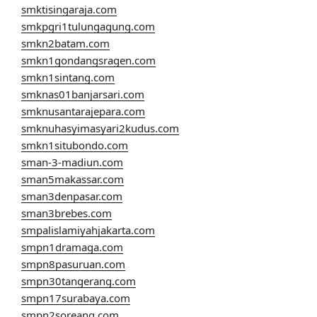
smktisingaraja.com
smkpgri1tulungagung.com
smkn2batam.com
smkn1gondangsragen.com
smkn1sintang.com
smknas01banjarsari.com
smknusantarajepara.com
smknuhasyimasyari2kudus.com
smkn1situbondo.com
sman-3-madiun.com
sman5makassar.com
sman3denpasar.com
sman3brebes.com
smpalislamiyahjakarta.com
smpn1dramaga.com
smpn8pasuruan.com
smpn30tangerang.com
smpn17surabaya.com
smpn2soreang.com