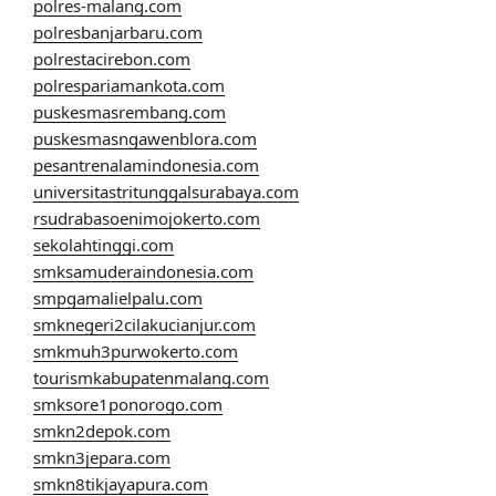
polres-malang.com
polresbanjarbaru.com
polrestacirebon.com
polrespariamankota.com
puskesmasrembang.com
puskesmasngawenblora.com
pesantrenalamindonesia.com
universitastritunggalsurabaya.com
rsudrabasoenimojokerto.com
sekolahtinggi.com
smksamuderaindonesia.com
smpgamalielpalu.com
smknegeri2cilakucianjur.com
smkmuh3purwokerto.com
tourismkabupatenmalang.com
smksore1ponorogo.com
smkn2depok.com
smkn3jepara.com
smkn8tikjayapura.com