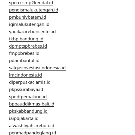
spero-smp2kendal.id
pendismalukutengah.id
pmbunivbatam.id
igimalukutengah.id
yadikacireboncenter.id
tkbpibandung.id
dpmptspbrebes.id
fmppbrebes.id
pdambantul.id
satgasinvestasiindonesia.id
lmcindonesia.id
diperpuskaciamis.id
pkpssurabaya.id
spgdtpemalang.id
bppauddikmas-bali.id
pkskabbandung.id
iaipdjakarta.id
alwashliyahcirebon.id
penmadpandeglang.id