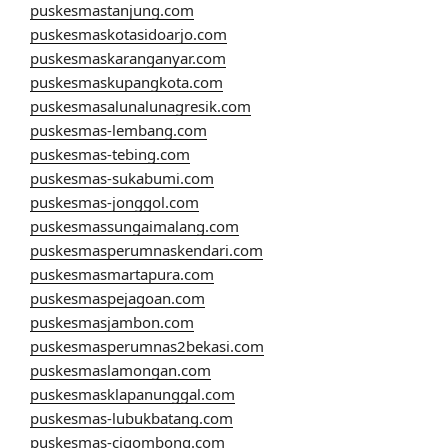
puskesmastanjung.com
puskesmaskotasidoarjo.com
puskesmaskaranganyar.com
puskesmaskupangkota.com
puskesmasalunalunagresik.com
puskesmas-lembang.com
puskesmas-tebing.com
puskesmas-sukabumi.com
puskesmas-jonggol.com
puskesmassungaimalang.com
puskesmasperumnaskendari.com
puskesmasmartapura.com
puskesmaspejagoan.com
puskesmasjambon.com
puskesmasperumnas2bekasi.com
puskesmaslamongan.com
puskesmasklapanunggal.com
puskesmas-lubukbatang.com
puskesmas-cigombong.com