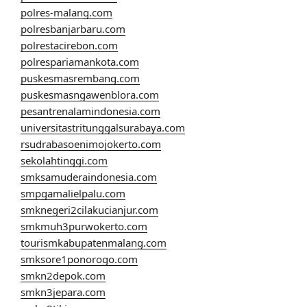
polres-malang.com
polresbanjarbaru.com
polrestacirebon.com
polrespariamankota.com
puskesmasrembang.com
puskesmasngawenblora.com
pesantrenalamindonesia.com
universitastritunggalsurabaya.com
rsudrabasoenimojokerto.com
sekolahtinggi.com
smksamuderaindonesia.com
smpgamalielpalu.com
smknegeri2cilakucianjur.com
smkmuh3purwokerto.com
tourismkabupatenmalang.com
smksore1ponorogo.com
smkn2depok.com
smkn3jepara.com