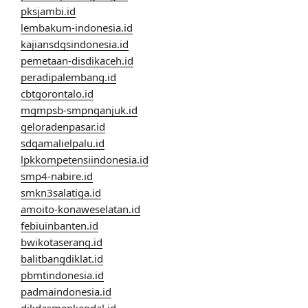
pksjambi.id
lembakum-indonesia.id
kajiansdgsindonesia.id
pemetaan-disdikaceh.id
peradipalembang.id
cbtgorontalo.id
mgmpsb-smpnganjuk.id
geloradenpasar.id
sdgamalielpalu.id
lpkkompetensiindonesia.id
smp4-nabire.id
smkn3salatiga.id
amoito-konaweselatan.id
febiuinbanten.id
bwikotaserang.id
balitbangdiklat.id
pbmtindonesia.id
padmaindonesia.id