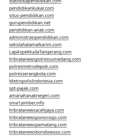
statistikapendidikan.com
pendidikankukar.com
situs-pendidikan.com
gurupendidikan.net
pendidikan-anak.com
administrasipendidikan.com
sekolahalamalkarim.com
LapAspeMudaTangerang.com
tribratanewspolressumedang.com
polresmetrodepok.com
polresserangkota.com
MetropolisIndonesia.com
spt-pajak.com
amanahanaknegeri.com
sma1jember.info
tribratanewsacehjaya.com
tribratanewsponorogo.com
tribratanewspemalang.com
tribratanewsbondowoso.com