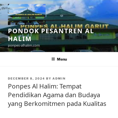
Skip
to
content
PONDOK PESANTREN AL
HALIM
ponpes-alhalim.com
Menu
POSTED
DECEMBER 8, 2024
BY
ADMIN
ON
Ponpes Al Halim: Tempat
Pendidikan Agama dan Budaya
yang Berkomitmen pada Kualitas