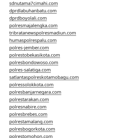
sdnutama7cimahi.com
dprdlabuhanbatu.com
dprdboyolali.com
polresmajalengka.com
tribratanewspolresmadiun.com
humaspolrespalu.com
polres-jember.com
polrestobekasikota.com
polresbondowoso.com
polres-salatiga.com
satlantaspolreskotamobagu.com
polressolokkota.com
polresbanjarnegara.com
polrestarakan.com
polresnabire.com
polresbrebes.com
polrestamalang.com
polresbogorkota.com
polrestomohon.com