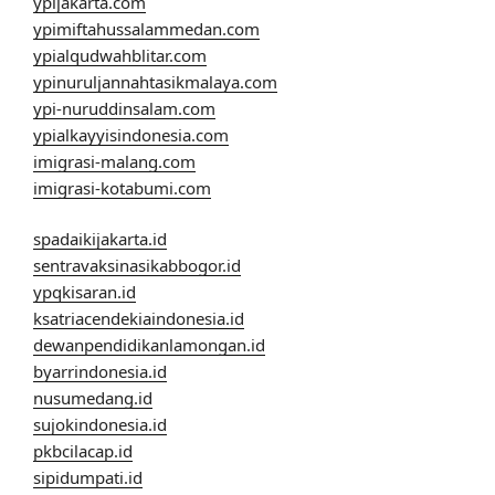
ypijakarta.com
ypimiftahussalammedan.com
ypialqudwahblitar.com
ypinuruljannahtasikmalaya.com
ypi-nuruddinsalam.com
ypialkayyisindonesia.com
imigrasi-malang.com
imigrasi-kotabumi.com
spadaikijakarta.id
sentravaksinasikabbogor.id
ypqkisaran.id
ksatriacendekiaindonesia.id
dewanpendidikanlamongan.id
byarrindonesia.id
nusumedang.id
sujokindonesia.id
pkbcilacap.id
sipidumpati.id