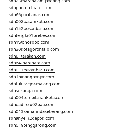
sdn23marapalam-padang.com
sdnpunten1batu.com
sdn66pontianak.com
sdn008batamkota.com
sdn152pekanbaru.com
sdntengki01brebes.com
sdn1wonosobo.com
sdn30kotagorontalo.com
sdnu1tarakan.com
sdn64-parepare.com
sdn011pekanbaru.com
sdn1pinangbanjar.com
sdntulusrejo4malang.com
sdnsukaraja.com
sdn004tembilahankota.com
sdndadirejo02pati.com
sdn013samarindaseberang.com
sdnanyelir2depok.com
sdn018tenggarong.com