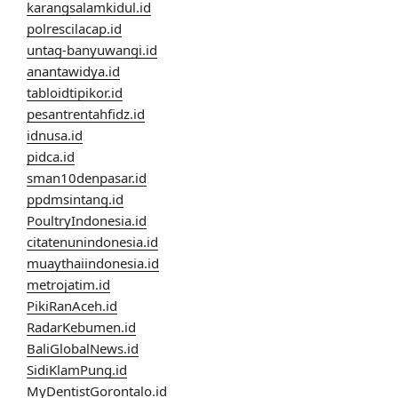
karangsalamkidul.id
polrescilacap.id
untag-banyuwangi.id
anantawidya.id
tabloidtipikor.id
pesantrentahfidz.id
idnusa.id
pidca.id
sman10denpasar.id
ppdmsintang.id
PoultryIndonesia.id
citatenunindonesia.id
muaythaiindonesia.id
metrojatim.id
PikiRanAceh.id
RadarKebumen.id
BaliGlobalNews.id
SidiKlamPung.id
MyDentistGorontalo.id