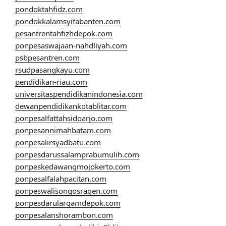
pondoktahfidz.com
pondokkalamsyifabanten.com
pesantrentahfizhdepok.com
ponpesaswajaan-nahdliyah.com
psbpesantren.com
rsudpasangkayu.com
pendidikan-riau.com
universitaspendidikanindonesia.com
dewanpendidikankotablitar.com
ponpesalfattahsidoarjo.com
ponpesannimahbatam.com
ponpesalirsyadbatu.com
ponpesdarussalamprabumulih.com
ponpeskedawangmojokerto.com
ponpesalfalahpacitan.com
ponpeswalisongosragen.com
ponpesdarularqamdepok.com
ponpesalanshorambon.com