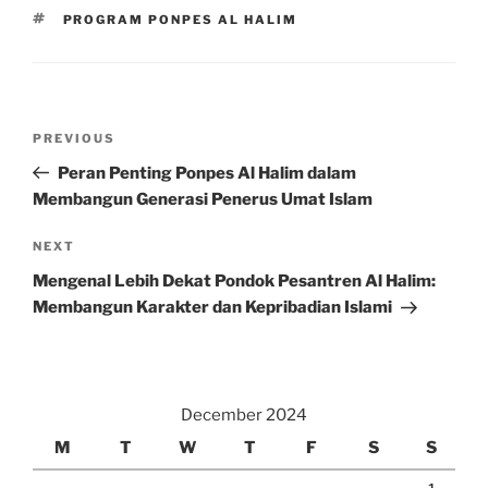
TAGS
PROGRAM PONPES AL HALIM
Post
Previous
PREVIOUS
navigation
Post
Peran Penting Ponpes Al Halim dalam
Membangun Generasi Penerus Umat Islam
Next
NEXT
Post
Mengenal Lebih Dekat Pondok Pesantren Al Halim:
Membangun Karakter dan Kepribadian Islami
December 2024
M
T
W
T
F
S
S