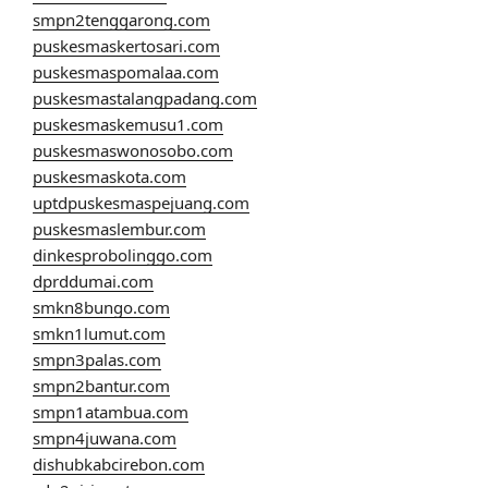
smpn2tenggarong.com
puskesmaskertosari.com
puskesmaspomalaa.com
puskesmastalangpadang.com
puskesmaskemusu1.com
puskesmaswonosobo.com
puskesmaskota.com
uptdpuskesmaspejuang.com
puskesmaslembur.com
dinkesprobolinggo.com
dprddumai.com
smkn8bungo.com
smkn1lumut.com
smpn3palas.com
smpn2bantur.com
smpn1atambua.com
smpn4juwana.com
dishubkabcirebon.com