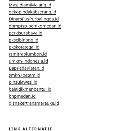
MasjidJamiMalang.id
dekopindakabserang.id
DinarsPusPurbalingga.id
dpmptsp-pemkomedan.id
perkisurabaya.id
pkscibinong.id
pkskotategal.id
rsmitraplumbon.id
umkm-indonesia.id
BapPedaKlaten.id
smkn7batam.id
plnsulawesi.id
balaidikmenbantul.id
bhpmedan.id
disnakertransmerauke.id
LINK ALTERNATIF