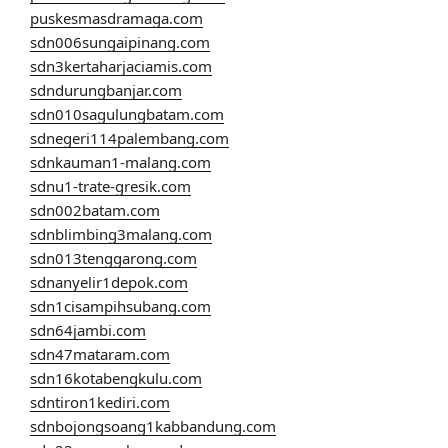
puskesmasdramaga.com
sdn006sungaipinang.com
sdn3kertaharjaciamis.com
sdndurungbanjar.com
sdn010sagulungbatam.com
sdnegeri114palembang.com
sdnkauman1-malang.com
sdnu1-trate-gresik.com
sdn002batam.com
sdnblimbing3malang.com
sdn013tenggarong.com
sdnanyelir1depok.com
sdn1cisampihsubang.com
sdn64jambi.com
sdn47mataram.com
sdn16kotabengkulu.com
sdntiron1kediri.com
sdnbojongsoang1kabbandung.com