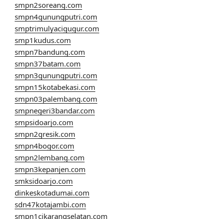
smpn2soreang.com
smpn4gunungputri.com
smptrimulyacigugur.com
smp1kudus.com
smpn7bandung.com
smpn37batam.com
smpn3gunungputri.com
smpn15kotabekasi.com
smpn03palembang.com
smpnegeri3bandar.com
smpsidoarjo.com
smpn2gresik.com
smpn4bogor.com
smpn2lembang.com
smpn3kepanjen.com
smksidoarjo.com
dinkeskotadumai.com
sdn47kotajambi.com
smpn1cikarangselatan.com