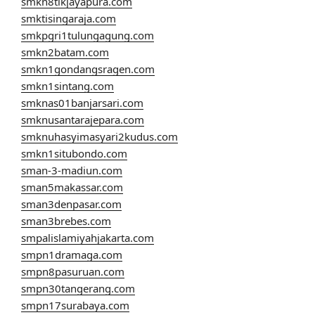
smkn8tikjayapura.com
smktisingaraja.com
smkpgri1tulungagung.com
smkn2batam.com
smkn1gondangsragen.com
smkn1sintang.com
smknas01banjarsari.com
smknusantarajepara.com
smknuhasyimasyari2kudus.com
smkn1situbondo.com
sman-3-madiun.com
sman5makassar.com
sman3denpasar.com
sman3brebes.com
smpalislamiyahjakarta.com
smpn1dramaga.com
smpn8pasuruan.com
smpn30tangerang.com
smpn17surabaya.com