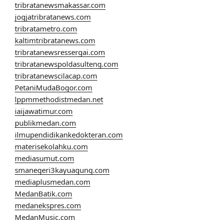
tribratanewsmakassar.com
jogjatribratanews.com
tribratametro.com
kaltimtribratanews.com
tribratanewsressergai.com
tribratanewspoldasulteng.com
tribratanewscilacap.com
PetaniMudaBogor.com
lppmmethodistmedan.net
iaijawatimur.com
publikmedan.com
ilmupendidikankedokteran.com
materisekolahku.com
mediasumut.com
smanegeri3kayuagung.com
mediaplusmedan.com
MedanBatik.com
medanekspres.com
MedanMusic.com