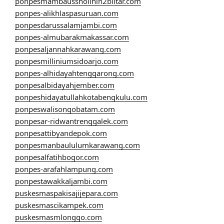
ponpesmambaussholihin2blitar.com
ponpes-alikhlaspasuruan.com
ponpesdarussalamjambi.com
ponpes-almubarakmakassar.com
ponpesaljannahkarawang.com
ponpesmilliniumsidoarjo.com
ponpes-alhidayahtenggarong.com
ponpesalbidayahjember.com
ponpeshidayatullahkotabengkulu.com
ponpeswalisongobatam.com
ponpesar-ridwantrenggalek.com
ponpesattibyandepok.com
ponpesmanbaululumkarawang.com
ponpesalfatihbogor.com
ponpes-arafahlampung.com
ponpestawakkaljambi.com
puskesmaspakisajijepara.com
puskesmascikampek.com
puskesmasmlonggo.com