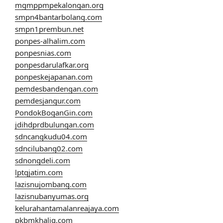
mgmppmpekalongan.org
smpn4bantarbolang.com
smpn1prembun.net
ponpes-alhalim.com
ponpesnias.com
ponpesdarulafkar.org
ponpeskejapanan.com
pemdesbandengan.com
pemdesjangur.com
PondokBoganGin.com
jdihdprdbulungan.com
sdncangkudu04.com
sdncilubang02.com
sdnongdeli.com
lptqjatim.com
lazisnujombang.com
lazisnubanyumas.org
kelurahantamalanreajaya.com
pkbmkhaliq.com