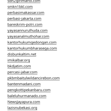
sdn2girimarto.com
smkn1bkl.com
perbasimakassar.com
perbasi-jakarta.com
bareskrim-polri.com
yayasannurulhuda.com
yayasanalmuthohar.com
kantorhukumgedongan.com
kantorhukumbharasega.com
disbunkaltim.net
imikalbar.org
bkdjatim.com
percasi-jabar.com
pkbmbaitulwildancirebon.com
bantenmadani.com
pengkottipekanbaru.com
baleluhurmanado.com
NewsJayapura.com
lazisnubekasi.org