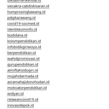
dikdasmenkendal.id
siecakra-cabdiskisaran.id
humprosingkawang.id
pdgikarawang.id
covid19-socmed.id
identikkominfo.id
budidana.id
kolompendidikan.id
infobidikgiriwoyo.id
berpendidikan.id
wahidproinovasi.id
gurupendidikan.id
almiftahsidogiri.id
mujahidarmada.id
asramahajidonohudan.id
motivatorpendidikan.id
widyan.id
relawancovid19.id
inovasidepok.id