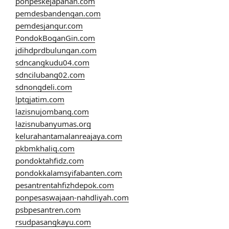
ponpeskejapanan.com
pemdesbandengan.com
pemdesjangur.com
PondokBoganGin.com
jdihdprdbulungan.com
sdncangkudu04.com
sdncilubang02.com
sdnongdeli.com
lptqjatim.com
lazisnujombang.com
lazisnubanyumas.org
kelurahantamalanreajaya.com
pkbmkhaliq.com
pondoktahfidz.com
pondokkalamsyifabanten.com
pesantrentahfizhdepok.com
ponpesaswajaan-nahdliyah.com
psbpesantren.com
rsudpasangkayu.com