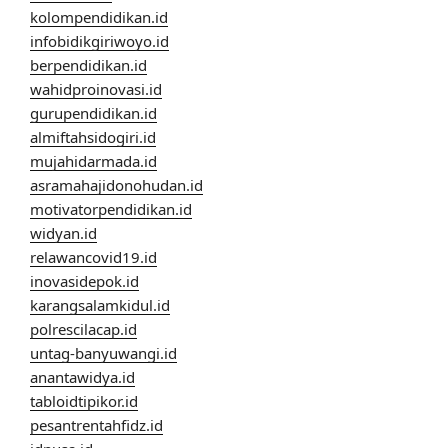
kolompendidikan.id
infobidikgiriwoyo.id
berpendidikan.id
wahidproinovasi.id
gurupendidikan.id
almiftahsidogiri.id
mujahidarmada.id
asramahajidonohudan.id
motivatorpendidikan.id
widyan.id
relawancovid19.id
inovasidepok.id
karangsalamkidul.id
polrescilacap.id
untag-banyuwangi.id
anantawidya.id
tabloidtipikor.id
pesantrentahfidz.id