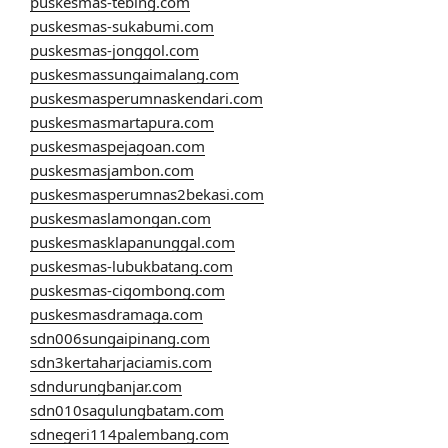
puskesmas-tebing.com
puskesmas-sukabumi.com
puskesmas-jonggol.com
puskesmassungaimalang.com
puskesmasperumnaskendari.com
puskesmasmartapura.com
puskesmaspejagoan.com
puskesmasjambon.com
puskesmasperumnas2bekasi.com
puskesmaslamongan.com
puskesmasklapanunggal.com
puskesmas-lubukbatang.com
puskesmas-cigombong.com
puskesmasdramaga.com
sdn006sungaipinang.com
sdn3kertaharjaciamis.com
sdndurungbanjar.com
sdn010sagulungbatam.com
sdnegeri114palembang.com