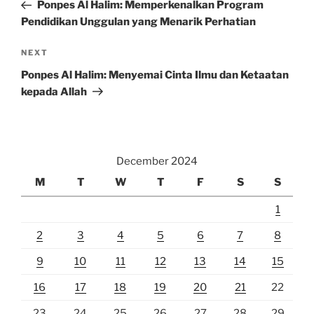
Post
Ponpes Al Halim: Memperkenalkan Program
Pendidikan Unggulan yang Menarik Perhatian
Next
NEXT
Post
Ponpes Al Halim: Menyemai Cinta Ilmu dan Ketaatan
kepada Allah
December 2024
M
T
W
T
F
S
S
1
2
3
4
5
6
7
8
9
10
11
12
13
14
15
16
17
18
19
20
21
22
23
24
25
26
27
28
29