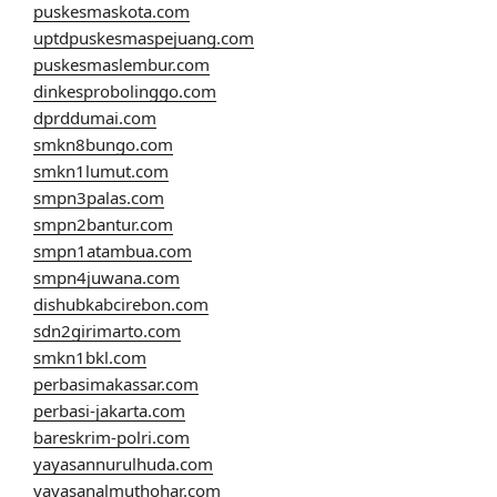
puskesmaskota.com
uptdpuskesmaspejuang.com
puskesmaslembur.com
dinkesprobolinggo.com
dprddumai.com
smkn8bungo.com
smkn1lumut.com
smpn3palas.com
smpn2bantur.com
smpn1atambua.com
smpn4juwana.com
dishubkabcirebon.com
sdn2girimarto.com
smkn1bkl.com
perbasimakassar.com
perbasi-jakarta.com
bareskrim-polri.com
yayasannurulhuda.com
yayasanalmuthohar.com