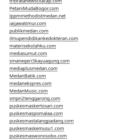
tribratanewscilacap.com
PetaniMudaBogor.com
lppmmethodistmedan.net
iaijawatimur.com
publikmedan.com
ilmupendidikankedokteran.com
materisekolahku.com
mediasumut.com
smanegeri3kayuagung.com
mediaplusmedan.com
MedanBatik.com
medanekspres.com
MedanMusic.com
smpn2tenggarong.com
puskesmaskertosari.com
puskesmaspomalaa.com
puskesmastalangpadang.com
puskesmaskemusu1.com
puskesmaswonosobo.com