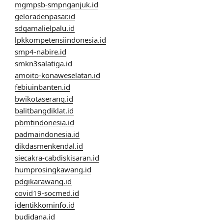
mgmpsb-smpnganjuk.id
geloradenpasar.id
sdgamalielpalu.id
lpkkompetensiindonesia.id
smp4-nabire.id
smkn3salatiga.id
amoito-konaweselatan.id
febiuinbanten.id
bwikotaserang.id
balitbangdiklat.id
pbmtindonesia.id
padmaindonesia.id
dikdasmenkendal.id
siecakra-cabdiskisaran.id
humprosingkawang.id
pdgikarawang.id
covid19-socmed.id
identikkominfo.id
budidana.id