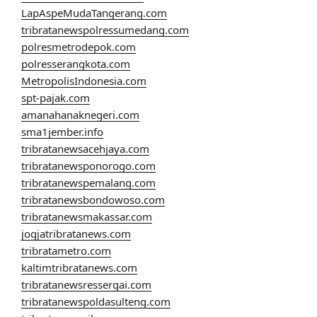
LapAspeMudaTangerang.com
tribratanewspolressumedang.com
polresmetrodepok.com
polresserangkota.com
MetropolisIndonesia.com
spt-pajak.com
amanahanaknegeri.com
sma1jember.info
tribratanewsacehjaya.com
tribratanewsponorogo.com
tribratanewspemalang.com
tribratanewsbondowoso.com
tribratanewsmakassar.com
jogjatribratanews.com
tribratametro.com
kaltimtribratanews.com
tribratanewsressergai.com
tribratanewspoldasulteng.com