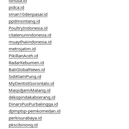
idnusa.id
pidca.id
sman10denpasar.id
ppdmsintang.id
PoultryIndonesia.id
citatenunindonesia.id
muaythaiindonesia.id
metrojatim.id
PikiRanAceh.id
RadarKebumen.id
BaliGlobalNews.id
SidiKlamPung.id
MyDentistGorontalo.id
MasjidJamiMalang.id
dekopindakabserang.id
DinarsPusPurbalingga.id
dpmptsp-pemkomedan.id
perkisurabaya.id
pkscibinong.id