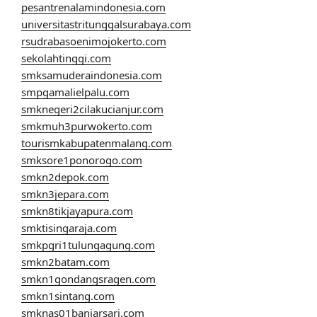
pesantrenalamindonesia.com
universitastritunggalsurabaya.com
rsudrabasoenimojokerto.com
sekolahtinggi.com
smksamuderaindonesia.com
smpgamalielpalu.com
smknegeri2cilakucianjur.com
smkmuh3purwokerto.com
tourismkabupatenmalang.com
smksore1ponorogo.com
smkn2depok.com
smkn3jepara.com
smkn8tikjayapura.com
smktisingaraja.com
smkpgri1tulungagung.com
smkn2batam.com
smkn1gondangsragen.com
smkn1sintang.com
smknas01banjarsari.com