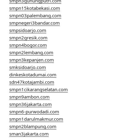
smpn3gunungputri.com
smpn15kotabekasi.com
smpn03palembang.com
smpnegeri3bandar.com
smpsidoarjo.com
smpn2gresik.com
smpn4bogor.com
smpn2lembang.com
smpn3kepanjen.com
smksidoarjo.com
dinkeskotadumai.com
sdn47kotajambi.com
smpn1cikarangselatan.com
smpn9ambon.com
smpn36jakarta.com
smpn6-purwodadi.com
smpn1darulmakmur.com
smpn2blampung.com
sman3jakarta.com