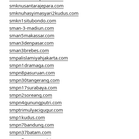
smknusantarajepara.com
smknuhasyimasyari2kudus.com
smkn1situbondo.com
sman-3-madiun.com
sman5makassar.com
sman3denpasar.com
sman3brebes.com
smpalislamiyahjakarta.com
smpn1dramaga.com
smpn8pasuruan.com
smpn30tangerang.com
smpn17surabaya.com
smpn2soreang.com
smpn4gunungputri.com
smptrimulyacigugur.com
smp1kudus.com
smpn7bandung.com
smpn37batam.com