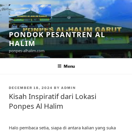
Skip
to
content
PONDOK PESANTREN AL
HALIM
ponpes-alhalim.com
Menu
POSTED
DECEMBER 18, 2024
BY
ADMIN
ON
Kisah Inspiratif dari Lokasi
Ponpes Al Halim
Halo pembaca setia, siapa di antara kalian yang suka