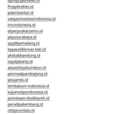
dpmptspbrebes.id
fmppbrebes.id
pdambantul.id
satgasinvestasiindonesia.id
lmcindonesia.id
diperpuskaciamis.id
pkpssurabaya.id
spgdtpemalang.id
bppauddikmas-bali.id
pkskabbandung.id
iaipdjakarta.id
alwashliyahcirebon.id
penmadpandeglang.id
pksjambi.id
lembakum-indonesia.id
kajiansdgsindonesia.id
pemetaan-disdikaceh.id
peradipalembang.id
cbtgorontalo.id