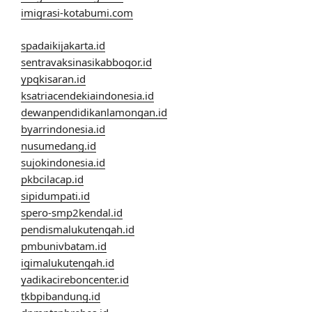
imigrasi-kotabumi.com
spadaikijakarta.id
sentravaksinasikabbogor.id
ypqkisaran.id
ksatriacendekiaindonesia.id
dewanpendidikanlamongan.id
byarrindonesia.id
nusumedang.id
sujokindonesia.id
pkbcilacap.id
sipidumpati.id
spero-smp2kendal.id
pendismalukutengah.id
pmbunivbatam.id
igimalukutengah.id
yadikacireboncenter.id
tkbpibandung.id