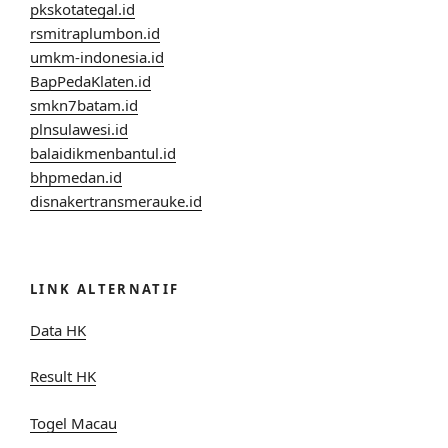
pkskotategal.id
rsmitraplumbon.id
umkm-indonesia.id
BapPedaKlaten.id
smkn7batam.id
plnsulawesi.id
balaidikmenbantul.id
bhpmedan.id
disnakertransmerauke.id
LINK ALTERNATIF
Data HK
Result HK
Togel Macau