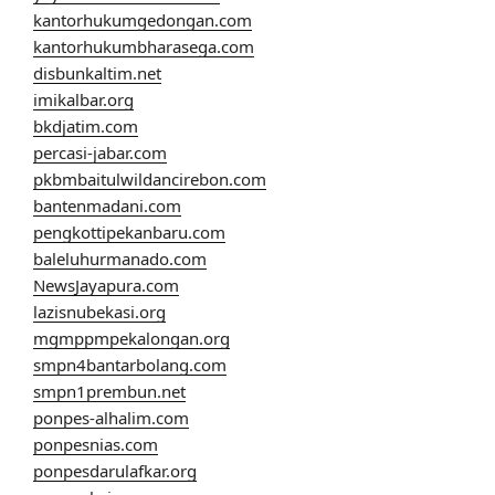
kantorhukumgedongan.com
kantorhukumbharasega.com
disbunkaltim.net
imikalbar.org
bkdjatim.com
percasi-jabar.com
pkbmbaitulwildancirebon.com
bantenmadani.com
pengkottipekanbaru.com
baleluhurmanado.com
NewsJayapura.com
lazisnubekasi.org
mgmppmpekalongan.org
smpn4bantarbolang.com
smpn1prembun.net
ponpes-alhalim.com
ponpesnias.com
ponpesdarulafkar.org