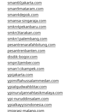
sman60jakarta.com
sman9mataram.com
sman4depok.com
smansa-singaraja.com
smkn4pekanbaru.com
smkn3tarakan.com
smkn1palembang.com
pesantrenarafahbitung.com
pesantrenbanten.com
disdik-bogor.com
smpn3jember.com
sman1cikampek.com
ypijakarta.com
ypimiftahussalammedan.com
ypialqudwahblitar.com
ypinuruljannahtasikmalaya.com
ypi-nuruddinsalam.com
ypialkayyisindonesia.com
imigrasi-malang.com