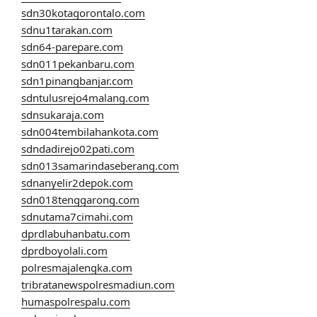
sdn30kotagorontalo.com
sdnu1tarakan.com
sdn64-parepare.com
sdn011pekanbaru.com
sdn1pinangbanjar.com
sdntulusrejo4malang.com
sdnsukaraja.com
sdn004tembilahankota.com
sdndadirejo02pati.com
sdn013samarindaseberang.com
sdnanyelir2depok.com
sdn018tenggarong.com
sdnutama7cimahi.com
dprdlabuhanbatu.com
dprdboyolali.com
polresmajalengka.com
tribratanewspolresmadiun.com
humaspolrespalu.com