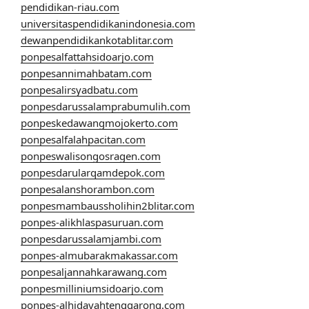
pendidikan-riau.com
universitaspendidikanindonesia.com
dewanpendidikankotablitar.com
ponpesalfattahsidoarjo.com
ponpesannimahbatam.com
ponpesalirsyadbatu.com
ponpesdarussalamprabumulih.com
ponpeskedawangmojokerto.com
ponpesalfalahpacitan.com
ponpeswalisongosragen.com
ponpesdarularqamdepok.com
ponpesalanshorambon.com
ponpesmambaussholihin2blitar.com
ponpes-alikhlaspasuruan.com
ponpesdarussalamjambi.com
ponpes-almubarakmakassar.com
ponpesaljannahkarawang.com
ponpesmilliniumsidoarjo.com
ponpes-alhidayahtenggarong.com