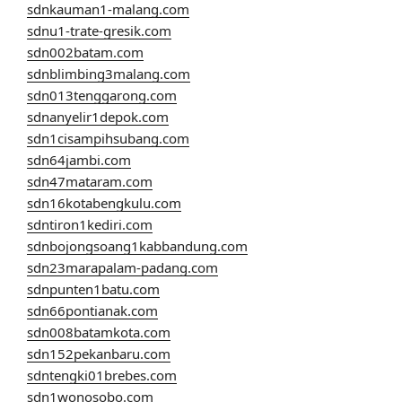
sdnkauman1-malang.com
sdnu1-trate-gresik.com
sdn002batam.com
sdnblimbing3malang.com
sdn013tenggarong.com
sdnanyelir1depok.com
sdn1cisampihsubang.com
sdn64jambi.com
sdn47mataram.com
sdn16kotabengkulu.com
sdntiron1kediri.com
sdnbojongsoang1kabbandung.com
sdn23marapalam-padang.com
sdnpunten1batu.com
sdn66pontianak.com
sdn008batamkota.com
sdn152pekanbaru.com
sdntengki01brebes.com
sdn1wonosobo.com