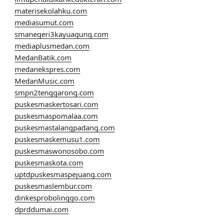
materisekolahku.com
mediasumut.com
smanegeri3kayuagung.com
mediaplusmedan.com
MedanBatik.com
medanekspres.com
MedanMusic.com
smpn2tenggarong.com
puskesmaskertosari.com
puskesmaspomalaa.com
puskesmastalangpadang.com
puskesmaskemusu1.com
puskesmaswonosobo.com
puskesmaskota.com
uptdpuskesmaspejuang.com
puskesmaslembur.com
dinkesprobolinggo.com
dprddumai.com