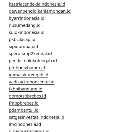
ksatriacendekiaindonesia.id
dewanpendidikanlamongan.id
byarrindonesia.id
nusumedang.id
sujokindonesia.id
pkbcilacap.id
sipidumpati.id
spero-smp2kendal.id
pendismalukutengah.id
pmbunivbatam.id
igimalukutengah.id
yadikacireboncenter.id
tkbpibandung.id
dpmptspbrebes.id
fmppbrebes.id
pdambantul.id
satgasinvestasiindonesia.id
lmcindonesia.id
diperpuskaciamis.id