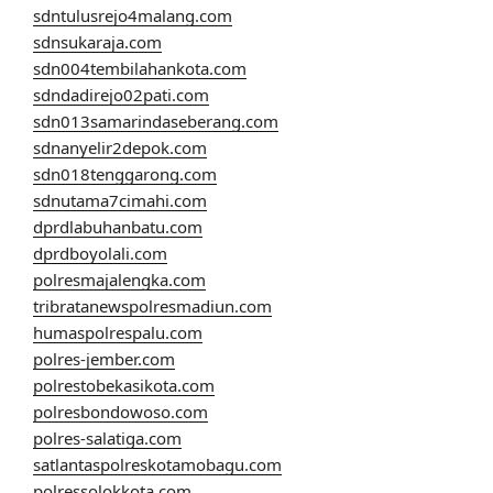
sdntulusrejo4malang.com
sdnsukaraja.com
sdn004tembilahankota.com
sdndadirejo02pati.com
sdn013samarindaseberang.com
sdnanyelir2depok.com
sdn018tenggarong.com
sdnutama7cimahi.com
dprdlabuhanbatu.com
dprdboyolali.com
polresmajalengka.com
tribratanewspolresmadiun.com
humaspolrespalu.com
polres-jember.com
polrestobekasikota.com
polresbondowoso.com
polres-salatiga.com
satlantaspolreskotamobagu.com
polressolokkota.com