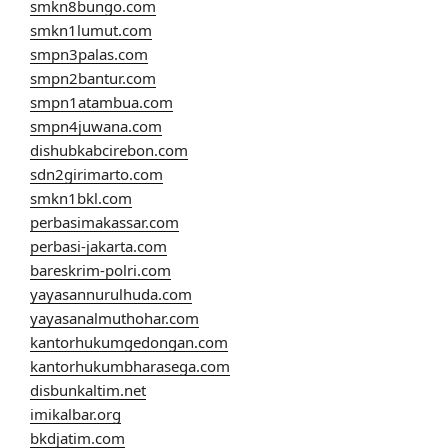
smkn8bungo.com
smkn1lumut.com
smpn3palas.com
smpn2bantur.com
smpn1atambua.com
smpn4juwana.com
dishubkabcirebon.com
sdn2girimarto.com
smkn1bkl.com
perbasimakassar.com
perbasi-jakarta.com
bareskrim-polri.com
yayasannurulhuda.com
yayasanalmuthohar.com
kantorhukumgedongan.com
kantorhukumbharasega.com
disbunkaltim.net
imikalbar.org
bkdjatim.com