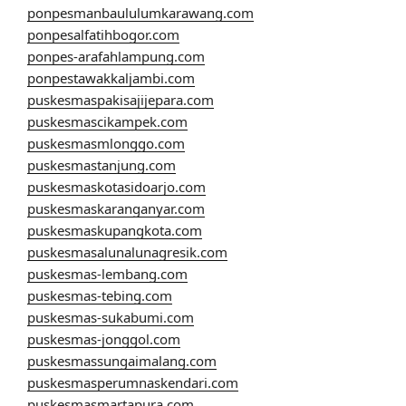
ponpesmanbaululumkarawang.com
ponpesalfatihbogor.com
ponpes-arafahlampung.com
ponpestawakkaljambi.com
puskesmaspakisajijepara.com
puskesmascikampek.com
puskesmasmlonggo.com
puskesmastanjung.com
puskesmaskotasidoarjo.com
puskesmaskaranganyar.com
puskesmaskupangkota.com
puskesmasalunalunagresik.com
puskesmas-lembang.com
puskesmas-tebing.com
puskesmas-sukabumi.com
puskesmas-jonggol.com
puskesmassungaimalang.com
puskesmasperumnaskendari.com
puskesmasmartapura.com