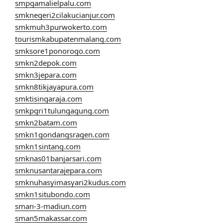
smpgamalielpalu.com
smknegeri2cilakucianjur.com
smkmuh3purwokerto.com
tourismkabupatenmalang.com
smksore1ponorogo.com
smkn2depok.com
smkn3jepara.com
smkn8tikjayapura.com
smktisingaraja.com
smkpgri1tulungagung.com
smkn2batam.com
smkn1gondangsragen.com
smkn1sintang.com
smknas01banjarsari.com
smknusantarajepara.com
smknuhasyimasyari2kudus.com
smkn1situbondo.com
sman-3-madiun.com
sman5makassar.com