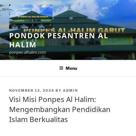
Skip
to
content
PONDOK PESANTREN AL
HALIM
ponpes-alhalim.com
Menu
POSTED
NOVEMBER 12, 2024
BY
ADMIN
ON
Visi Misi Ponpes Al Halim:
Mengembangkan Pendidikan
Islam Berkualitas