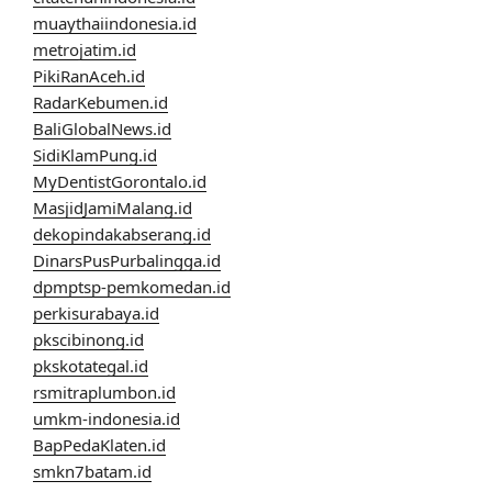
muaythaiindonesia.id
metrojatim.id
PikiRanAceh.id
RadarKebumen.id
BaliGlobalNews.id
SidiKlamPung.id
MyDentistGorontalo.id
MasjidJamiMalang.id
dekopindakabserang.id
DinarsPusPurbalingga.id
dpmptsp-pemkomedan.id
perkisurabaya.id
pkscibinong.id
pkskotategal.id
rsmitraplumbon.id
umkm-indonesia.id
BapPedaKlaten.id
smkn7batam.id