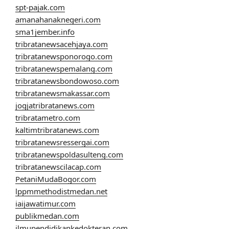
spt-pajak.com
amanahanaknegeri.com
sma1jember.info
tribratanewsacehjaya.com
tribratanewsponorogo.com
tribratanewspemalang.com
tribratanewsbondowoso.com
tribratanewsmakassar.com
jogjatribratanews.com
tribratametro.com
kaltimtribratanews.com
tribratanewsressergai.com
tribratanewspoldasulteng.com
tribratanewscilacap.com
PetaniMudaBogor.com
lppmmethodistmedan.net
iaijawatimur.com
publikmedan.com
ilmupendidikankedokteran.com