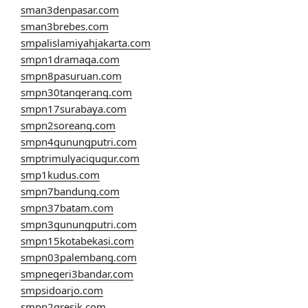
sman3denpasar.com
sman3brebes.com
smpalislamiyahjakarta.com
smpn1dramaga.com
smpn8pasuruan.com
smpn30tangerang.com
smpn17surabaya.com
smpn2soreang.com
smpn4gunungputri.com
smptrimulyacigugur.com
smp1kudus.com
smpn7bandung.com
smpn37batam.com
smpn3gunungputri.com
smpn15kotabekasi.com
smpn03palembang.com
smpnegeri3bandar.com
smpsidoarjo.com
smpn2gresik.com