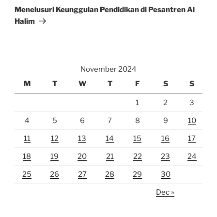
Post
Menelusuri Keunggulan Pendidikan di Pesantren Al
Halim
November 2024
M
T
W
T
F
S
S
1
2
3
4
5
6
7
8
9
10
11
12
13
14
15
16
17
18
19
20
21
22
23
24
25
26
27
28
29
30
Dec »