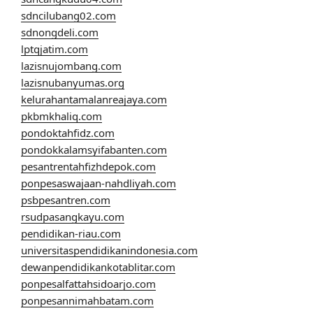
sdncilubang02.com
sdnongdeli.com
lptqjatim.com
lazisnujombang.com
lazisnubanyumas.org
kelurahantamalanreajaya.com
pkbmkhaliq.com
pondoktahfidz.com
pondokkalamsyifabanten.com
pesantrentahfizhdepok.com
ponpesaswajaan-nahdliyah.com
psbpesantren.com
rsudpasangkayu.com
pendidikan-riau.com
universitaspendidikanindonesia.com
dewanpendidikankotablitar.com
ponpesalfattahsidoarjo.com
ponpesannimahbatam.com