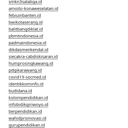
smkn3salatiga.id
amoito-konaweselatan.id
febiuinbanten.id
bwikotaserang.id
balitbangdiklat.id
pbmtindonesia.id
padmaindonesia.id
dikdasmenkendal.id
siecakra-cabdiskisaran.id
humprosingkawang.id
pdgikarawang.id
covid19-socmed.id
identikkominfo.id
budidana.id
kolompendidikan.id
infobidikgiriwoyo.id
berpendidikan.id
wahidproinovasi.id
gurupendidikan.id