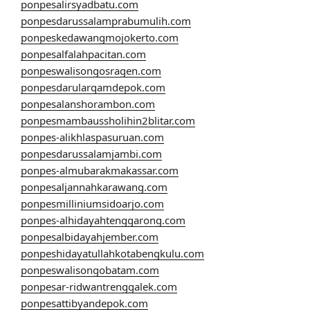
ponpesalirsyadbatu.com
ponpesdarussalamprabumulih.com
ponpeskedawangmojokerto.com
ponpesalfalahpacitan.com
ponpeswalisongosragen.com
ponpesdarularqamdepok.com
ponpesalanshorambon.com
ponpesmambaussholihin2blitar.com
ponpes-alikhlaspasuruan.com
ponpesdarussalamjambi.com
ponpes-almubarakmakassar.com
ponpesaljannahkarawang.com
ponpesmilliniumsidoarjo.com
ponpes-alhidayahtenggarong.com
ponpesalbidayahjember.com
ponpeshidayatullahkotabengkulu.com
ponpeswalisongobatam.com
ponpesar-ridwantrenggalek.com
ponpesattibyandepok.com