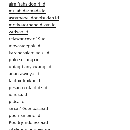
almiftahsidogiri.id
mujahidarmada.id
asramahajidonohudan.id
motivatorpendidikan.id
widyan.id
relawancovid19.id
inovasidepok.id
karangsalamkidul.id
polrescilacap.id
untag-banyuwangi.id
anantawidya.id
tabloidtipikor.id
pesantrentahfidz.id
idnusa.id
pidca.id
sman10denpasar.id
ppdmsintang.id
PoultryIndonesia.id
citatenunindonesia.id