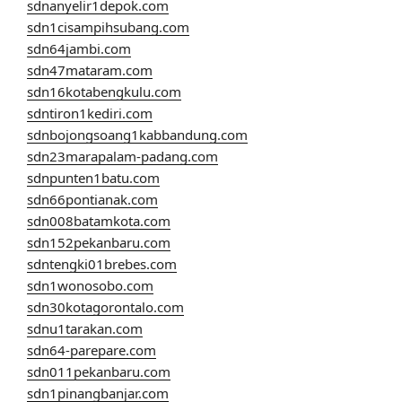
sdnanyelir1depok.com
sdn1cisampihsubang.com
sdn64jambi.com
sdn47mataram.com
sdn16kotabengkulu.com
sdntiron1kediri.com
sdnbojongsoang1kabbandung.com
sdn23marapalam-padang.com
sdnpunten1batu.com
sdn66pontianak.com
sdn008batamkota.com
sdn152pekanbaru.com
sdntengki01brebes.com
sdn1wonosobo.com
sdn30kotagorontalo.com
sdnu1tarakan.com
sdn64-parepare.com
sdn011pekanbaru.com
sdn1pinangbanjar.com