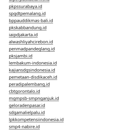
pkpssurabaya.id
spgdtpemalang.id
bppauddikmas-bali.id
pkskabbandung.id
iaipdjakarta.id
alwashliyahcirebon.id
penmadpandeglang.id
pksjambi.id
lembakum-indonesia.id
kajiansdgsindonesia.id
pemetaan-disdikaceh.id
peradipalembang.id
cbtgorontalo.id
mgmpsb-smpnganjuk.id
geloradenpasar.id
sdgamalielpalu.id
lpkkompetensiindonesia.id
smp4-nabire.id