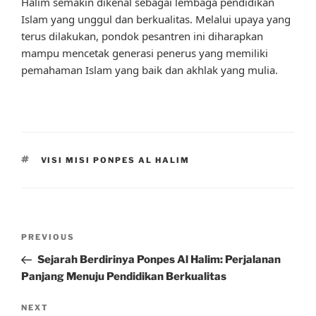
Halim semakin dikenal sebagai lembaga pendidikan
Islam yang unggul dan berkualitas. Melalui upaya yang
terus dilakukan, pondok pesantren ini diharapkan
mampu mencetak generasi penerus yang memiliki
pemahaman Islam yang baik dan akhlak yang mulia.
TAGS
VISI MISI PONPES AL HALIM
Post
Previous
PREVIOUS
navigation
Post
Sejarah Berdirinya Ponpes Al Halim: Perjalanan
Panjang Menuju Pendidikan Berkualitas
Next
NEXT