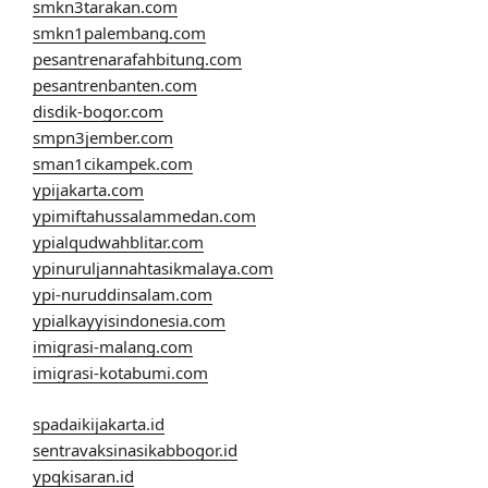
smkn3tarakan.com
smkn1palembang.com
pesantrenarafahbitung.com
pesantrenbanten.com
disdik-bogor.com
smpn3jember.com
sman1cikampek.com
ypijakarta.com
ypimiftahussalammedan.com
ypialqudwahblitar.com
ypinuruljannahtasikmalaya.com
ypi-nuruddinsalam.com
ypialkayyisindonesia.com
imigrasi-malang.com
imigrasi-kotabumi.com
spadaikijakarta.id
sentravaksinasikabbogor.id
ypqkisaran.id