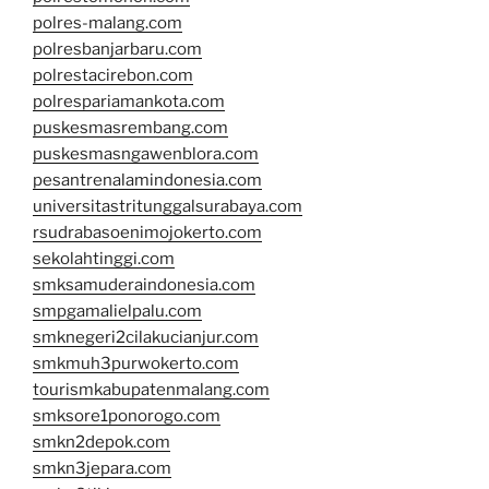
polres-malang.com
polresbanjarbaru.com
polrestacirebon.com
polrespariamankota.com
puskesmasrembang.com
puskesmasngawenblora.com
pesantrenalamindonesia.com
universitastritunggalsurabaya.com
rsudrabasoenimojokerto.com
sekolahtinggi.com
smksamuderaindonesia.com
smpgamalielpalu.com
smknegeri2cilakucianjur.com
smkmuh3purwokerto.com
tourismkabupatenmalang.com
smksore1ponorogo.com
smkn2depok.com
smkn3jepara.com