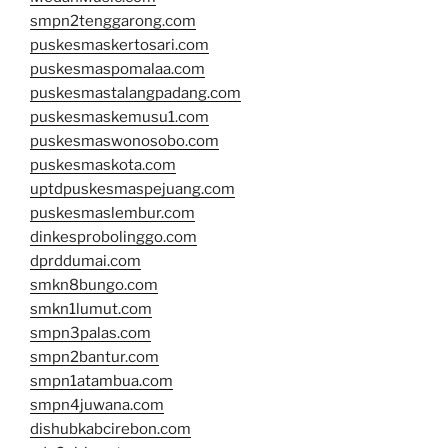
smpn2tenggarong.com
puskesmaskertosari.com
puskesmaspomalaa.com
puskesmastalangpadang.com
puskesmaskemusu1.com
puskesmaswonosobo.com
puskesmaskota.com
uptdpuskesmaspejuang.com
puskesmaslembur.com
dinkesprobolinggo.com
dprddumai.com
smkn8bungo.com
smkn1lumut.com
smpn3palas.com
smpn2bantur.com
smpn1atambua.com
smpn4juwana.com
dishubkabcirebon.com