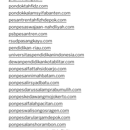
pondoktahfidz.com
pondokkalamsyifabanten.com
pesantrentahfizhdepok.com
ponpesaswajaan-nahdliyah.com
psbpesantren.com
rsudpasangkayu.com
pendidikan-riau.com
universitaspendidikanindonesia.com
dewanpendidikankotablitar.com
ponpesalfattahsidoarjo.com
ponpesannimahbatam.com
ponpesalirsyadbatu.com
ponpesdarussalamprabumulih.com
ponpeskedawangmojokerto.com
ponpesalfalahpacitan.com
ponpeswalisongosragen.com
ponpesdarularqamdepok.com
ponpesalanshorambon.com