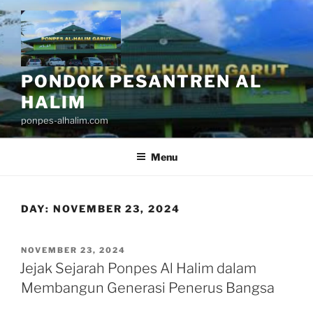
Skip
to
content
PONDOK PESANTREN AL
HALIM
ponpes-alhalim.com
Menu
DAY:
NOVEMBER 23, 2024
POSTED
NOVEMBER 23, 2024
ON
Jejak Sejarah Ponpes Al Halim dalam
Membangun Generasi Penerus Bangsa