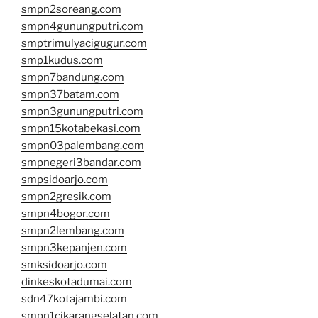
smpn2soreang.com
smpn4gunungputri.com
smptrimulyacigugur.com
smp1kudus.com
smpn7bandung.com
smpn37batam.com
smpn3gunungputri.com
smpn15kotabekasi.com
smpn03palembang.com
smpnegeri3bandar.com
smpsidoarjo.com
smpn2gresik.com
smpn4bogor.com
smpn2lembang.com
smpn3kepanjen.com
smksidoarjo.com
dinkeskotadumai.com
sdn47kotajambi.com
smpn1cikarangselatan.com