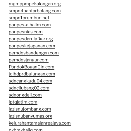
mgmppmpekalongan.org
smpn4bantarbolang.com
smpn1prembun.net
ponpes-alhalim.com
ponpesnias.com
ponpesdarulafkar.org
ponpeskejapanan.com
pemdesbandengan.com
pemdesjangur.com
PondokBoganGin.com
jdihdprdbulungan.com
sdncangkudu04.com
sdncilubang02.com
sdnongdeli.com
lptqjatim.com
lazisnujombang.com
lazisnubanyumas.org
kelurahantamalanreajaya.com
pkbmkhaliq.com