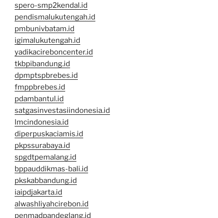
spero-smp2kendal.id
pendismalukutengah.id
pmbunivbatam.id
igimalukutengah.id
yadikacireboncenter.id
tkbpibandung.id
dpmptspbrebes.id
fmppbrebes.id
pdambantul.id
satgasinvestasiindonesia.id
lmcindonesia.id
diperpuskaciamis.id
pkpssurabaya.id
spgdtpemalang.id
bppauddikmas-bali.id
pkskabbandung.id
iaipdjakarta.id
alwashliyahcirebon.id
penmadpandeglang.id