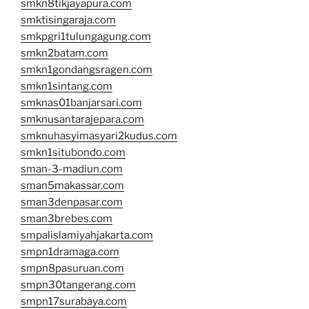
smkn8tikjayapura.com
smktisingaraja.com
smkpgri1tulungagung.com
smkn2batam.com
smkn1gondangsragen.com
smkn1sintang.com
smknas01banjarsari.com
smknusantarajepara.com
smknuhasyimasyari2kudus.com
smkn1situbondo.com
sman-3-madiun.com
sman5makassar.com
sman3denpasar.com
sman3brebes.com
smpalislamiyahjakarta.com
smpn1dramaga.com
smpn8pasuruan.com
smpn30tangerang.com
smpn17surabaya.com