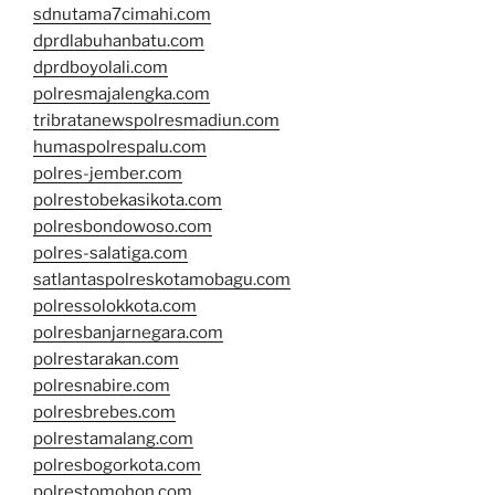
sdnutama7cimahi.com
dprdlabuhanbatu.com
dprdboyolali.com
polresmajalengka.com
tribratanewspolresmadiun.com
humaspolrespalu.com
polres-jember.com
polrestobekasikota.com
polresbondowoso.com
polres-salatiga.com
satlantaspolreskotamobagu.com
polressolokkota.com
polresbanjarnegara.com
polrestarakan.com
polresnabire.com
polresbrebes.com
polrestamalang.com
polresbogorkota.com
polrestomohon.com