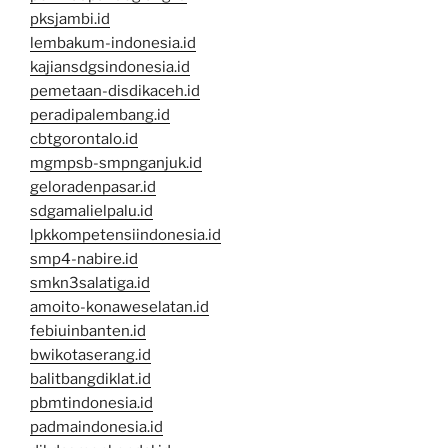
pksjambi.id
lembakum-indonesia.id
kajiansdgsindonesia.id
pemetaan-disdikaceh.id
peradipalembang.id
cbtgorontalo.id
mgmpsb-smpnganjuk.id
geloradenpasar.id
sdgamalielpalu.id
lpkkompetensiindonesia.id
smp4-nabire.id
smkn3salatiga.id
amoito-konaweselatan.id
febiuinbanten.id
bwikotaserang.id
balitbangdiklat.id
pbmtindonesia.id
padmaindonesia.id