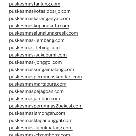
puskesmastanjung.com
puskesmaskotasidoarjo.com
puskesmaskaranganyar.com
puskesmaskupangkota.com
puskesmasalunalunagresik.com
puskesmas-lembang.com
puskesmas-tebing.com
puskesmas-sukabumi.com
puskesmas-jonggol.com
puskesmassungaimalang.com
puskesmasperumnaskendari.com
puskesmasmartapura.com
puskesmaspejagoan.com
puskesmasjambon.com
puskesmasperumnas2bekasi.com
puskesmaslamongan.com
puskesmasklapanunggal.com
puskesmas-lubukbatang.com
puskesmas-cigombong.com