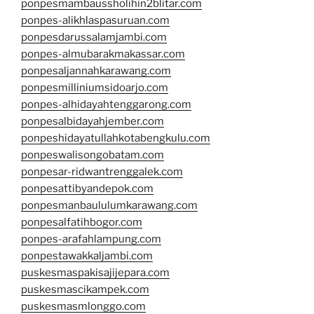
ponpesmambaussholihin2blitar.com
ponpes-alikhlaspasuruan.com
ponpesdarussalamjambi.com
ponpes-almubarakmakassar.com
ponpesaljannahkarawang.com
ponpesmilliniumsidoarjo.com
ponpes-alhidayahtenggarong.com
ponpesalbidayahjember.com
ponpeshidayatullahkotabengkulu.com
ponpeswalisongobatam.com
ponpesar-ridwantrenggalek.com
ponpesattibyandepok.com
ponpesmanbaululumkarawang.com
ponpesalfatihbogor.com
ponpes-arafahlampung.com
ponpestawakkaljambi.com
puskesmaspakisajijepara.com
puskesmascikampek.com
puskesmasmlonggo.com