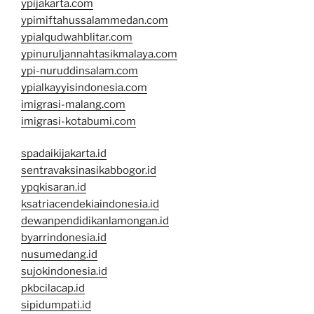
ypijakarta.com
ypimiftahussalammedan.com
ypialqudwahblitar.com
ypinuruljannahtasikmalaya.com
ypi-nuruddinsalam.com
ypialkayyisindonesia.com
imigrasi-malang.com
imigrasi-kotabumi.com
spadaikijakarta.id
sentravaksinasikabbogor.id
ypqkisaran.id
ksatriacendekiaindonesia.id
dewanpendidikanlamongan.id
byarrindonesia.id
nusumedang.id
sujokindonesia.id
pkbcilacap.id
sipidumpati.id