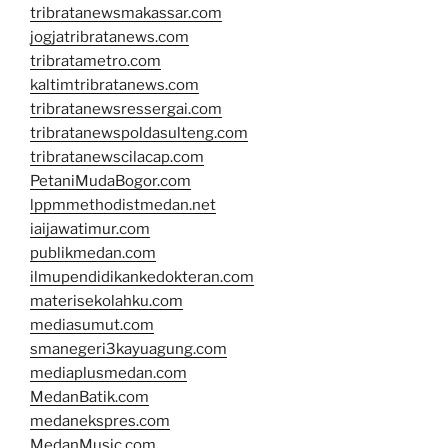
tribratanewsmakassar.com
jogjatribratanews.com
tribratametro.com
kaltimtribratanews.com
tribratanewsressergai.com
tribratanewspoldasulteng.com
tribratanewscilacap.com
PetaniMudaBogor.com
lppmmethodistmedan.net
iaijawatimur.com
publikmedan.com
ilmupendidikankedokteran.com
materisekolahku.com
mediasumut.com
smanegeri3kayuagung.com
mediaplusmedan.com
MedanBatik.com
medanekspres.com
MedanMusic.com