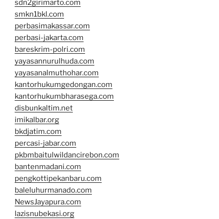
sdn2girimarto.com
smkn1bkl.com
perbasimakassar.com
perbasi-jakarta.com
bareskrim-polri.com
yayasannurulhuda.com
yayasanalmuthohar.com
kantorhukumgedongan.com
kantorhukumbharasega.com
disbunkaltim.net
imikalbar.org
bkdjatim.com
percasi-jabar.com
pkbmbaitulwildancirebon.com
bantenmadani.com
pengkottipekanbaru.com
baleluhurmanado.com
NewsJayapura.com
lazisnubekasi.org