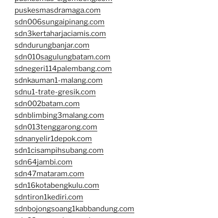
puskesmasdramaga.com
sdn006sungaipinang.com
sdn3kertaharjaciamis.com
sdndurungbanjar.com
sdn010sagulungbatam.com
sdnegeri114palembang.com
sdnkauman1-malang.com
sdnu1-trate-gresik.com
sdn002batam.com
sdnblimbing3malang.com
sdn013tenggarong.com
sdnanyelir1depok.com
sdn1cisampihsubang.com
sdn64jambi.com
sdn47mataram.com
sdn16kotabengkulu.com
sdntiron1kediri.com
sdnbojongsoang1kabbandung.com