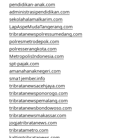
pendidikan-anak.com
administrasipendidikan.com
sekolahalamalkarim.com
LapAspeMudaTangerang.com
tribratanewspolressumedang.com
polresmetrodepok.com
polresserangkota.com
MetropolisIndonesia.com
spt-pajak.com
amanahanaknegeri.com
sma1jember.info
tribratanewsacehjaya.com
tribratanewsponorogo.com
tribratanewspemalang.com
tribratanewsbondowoso.com
tribratanewsmakassar.com
jogjatribratanews.com
tribratametro.com
kaltimtribratanews.com