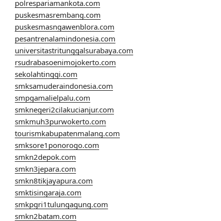
polrespariamankota.com
puskesmasrembang.com
puskesmasngawenblora.com
pesantrenalamindonesia.com
universitastritunggalsurabaya.com
rsudrabasoenimojokerto.com
sekolahtinggi.com
smksamuderaindonesia.com
smpgamalielpalu.com
smknegeri2cilakucianjur.com
smkmuh3purwokerto.com
tourismkabupatenmalang.com
smksore1ponorogo.com
smkn2depok.com
smkn3jepara.com
smkn8tikjayapura.com
smktisingaraja.com
smkpgri1tulungagung.com
smkn2batam.com