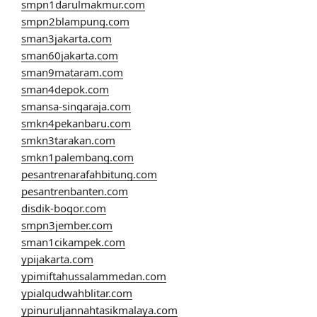
smpn1darulmakmur.com
smpn2blampung.com
sman3jakarta.com
sman60jakarta.com
sman9mataram.com
sman4depok.com
smansa-singaraja.com
smkn4pekanbaru.com
smkn3tarakan.com
smkn1palembang.com
pesantrenarafahbitung.com
pesantrenbanten.com
disdik-bogor.com
smpn3jember.com
sman1cikampek.com
ypijakarta.com
ypimiftahussalammedan.com
ypialqudwahblitar.com
ypinuruljannahtasikmalaya.com