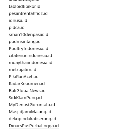
tabloidtipikor.id
pesantrentahfidz.id
idnusa.id
pidca.id
sman10denpasar.id
ppdmsintang.id
PoultryIndonesia.id
citatenunindonesia.id
muaythaiindonesia.id
metrojatim.id
PikiRanAceh.id
RadarKebumen.id
BaliGlobalNews.id
SidiKlamPung.id
MyDentistGorontalo.id
MasjidJamiMalang.id
dekopindakabserang.id
DinarsPusPurbalingga.id