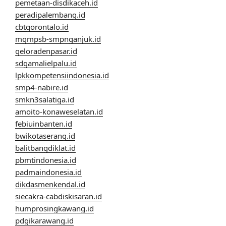
pemetaan-disdikaceh.id
peradipalembang.id
cbtgorontalo.id
mgmpsb-smpnganjuk.id
geloradenpasar.id
sdgamalielpalu.id
lpkkompetensiindonesia.id
smp4-nabire.id
smkn3salatiga.id
amoito-konaweselatan.id
febiuinbanten.id
bwikotaserang.id
balitbangdiklat.id
pbmtindonesia.id
padmaindonesia.id
dikdasmenkendal.id
siecakra-cabdiskisaran.id
humprosingkawang.id
pdgikarawang.id