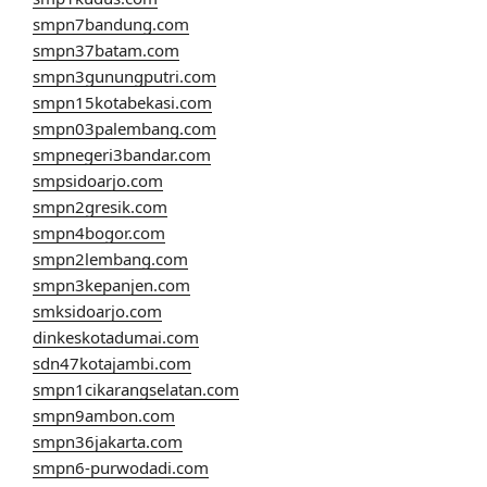
smpn7bandung.com
smpn37batam.com
smpn3gunungputri.com
smpn15kotabekasi.com
smpn03palembang.com
smpnegeri3bandar.com
smpsidoarjo.com
smpn2gresik.com
smpn4bogor.com
smpn2lembang.com
smpn3kepanjen.com
smksidoarjo.com
dinkeskotadumai.com
sdn47kotajambi.com
smpn1cikarangselatan.com
smpn9ambon.com
smpn36jakarta.com
smpn6-purwodadi.com