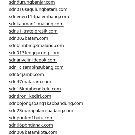
sdndurungbanjar.com
sdn010sagulungbatam.com
sdnegeri114palembang.com
sdnkauman1-malang.com
sdnu1-trate-gresik.com
sdn002batam.com
sdnblimbing3malang.com
sdn013tenggarong.com
sdnanyelir1depok.com
sdn1cisampihsubang.com
sdn64jambi.com
sdn47mataram.com
sdn16kotabengkulu.com
sdntiron1kediri.com
sdnbojongsoang1kabbandung.com
sdn23marapalam-padang.com
sdnpunten1batu.com
sdn66pontianak.com
sdn008batamkota.com