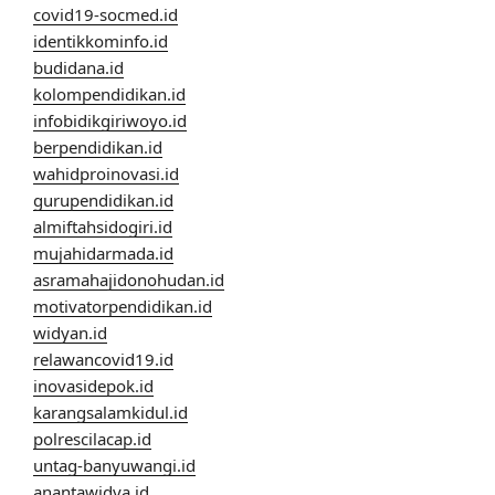
covid19-socmed.id
identikkominfo.id
budidana.id
kolompendidikan.id
infobidikgiriwoyo.id
berpendidikan.id
wahidproinovasi.id
gurupendidikan.id
almiftahsidogiri.id
mujahidarmada.id
asramahajidonohudan.id
motivatorpendidikan.id
widyan.id
relawancovid19.id
inovasidepok.id
karangsalamkidul.id
polrescilacap.id
untag-banyuwangi.id
anantawidya.id