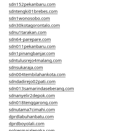
sdn152pekanbaru.com
sdntengki01brebes.com
sdn1wonosobo.com
sdn30kotagorontalo.com
sdnu1tarakan.com
sdn64-parepare.com
sdn011pekanbaru.com
sdn1pinangbanjar.com
sdntulusrejo4malang.com
sdnsukaraja.com
sdn004tembilahankota.com
sdndadirejo02pati.com
sdn013samarindaseberang.com
sdnanyelir2depok.com
sdn018tenggarong.com
sdnutama7cimahi.com
dprdlabuhanbatu.com
dprdboyolali.com
polresmajalengka.com