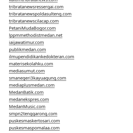
tribratanewsressergai.com
tribratanewspoldasulteng.com
tribratanewscilacap.com
PetaniMudaBogor.com
lppmmethodistmedan.net
iaijawatimur.com
publikmedan.com
ilmupendidikankedokteran.com
materisekolahku.com
mediasumut.com
smanegeri3kayuagung.com
mediaplusmedan.com
MedanBatik.com
medanekspres.com
MedanMusic.com
smpn2tenggarong.com
puskesmaskertosari.com
puskesmaspomalaa.com