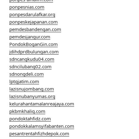
ponpesnias.com
ponpesdarulafkar.org
ponpeskejapanan.com
pemdesbandengan.com
pemdesjangur.com
PondokBoganGin.com
jdihdprdbulungan.com
sdncangkudu04.com
sdncilubang02.com
sdnongdeli.com
lptqjatim.com
lazisnujombang.com
lazisnubanyumas.org
kelurahantamalanreajaya.com
pkbmkhaliq.com
pondoktahfidz.com
pondokkalamsyifabanten.com
pesantrentahfizhdepok.com