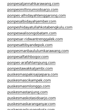
ponpesaljannahkarawang.com
ponpesmilliniumsidoarjo.com
ponpes-alhidayahtenggarong.com
ponpesalbidayahjember.com
ponpeshidayatullahkotabengkulu.com
ponpeswalisongobatam.com
ponpesar-ridwantrenggalek.com
ponpesattibyandepok.com
ponpesmanbaululumkarawang.com
ponpesalfatihbogor.com
ponpes-arafahlampung.com
ponpestawakkaljambi.com
puskesmaspakisajijepara.com
puskesmascikampek.com
puskesmasmlonggo.com
puskesmastanjung.com
puskesmaskotasidoarjo.com
puskesmaskaranganyar.com
puskesmaskupangkota.com