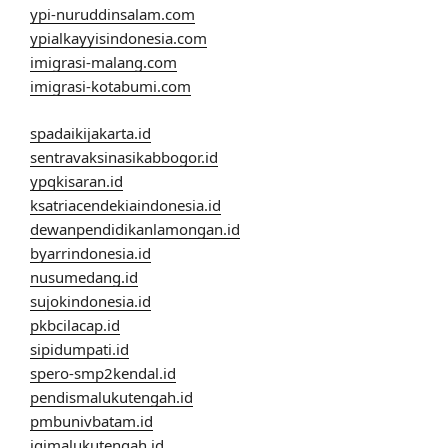
ypi-nuruddinsalam.com
ypialkayyisindonesia.com
imigrasi-malang.com
imigrasi-kotabumi.com
spadaikijakarta.id
sentravaksinasikabbogor.id
ypqkisaran.id
ksatriacendekiaindonesia.id
dewanpendidikanlamongan.id
byarrindonesia.id
nusumedang.id
sujokindonesia.id
pkbcilacap.id
sipidumpati.id
spero-smp2kendal.id
pendismalukutengah.id
pmbunivbatam.id
igimalukutengah.id