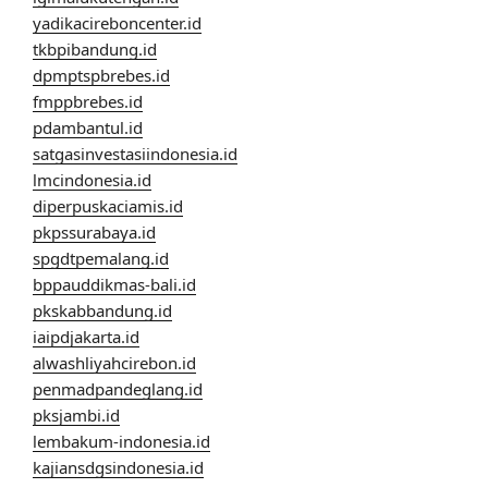
yadikacireboncenter.id
tkbpibandung.id
dpmptspbrebes.id
fmppbrebes.id
pdambantul.id
satgasinvestasiindonesia.id
lmcindonesia.id
diperpuskaciamis.id
pkpssurabaya.id
spgdtpemalang.id
bppauddikmas-bali.id
pkskabbandung.id
iaipdjakarta.id
alwashliyahcirebon.id
penmadpandeglang.id
pksjambi.id
lembakum-indonesia.id
kajiansdgsindonesia.id