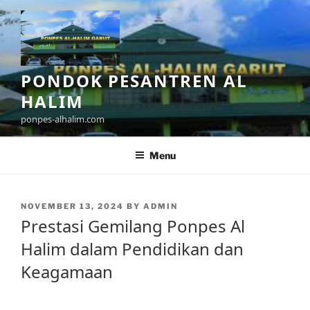
Skip
to
content
PONDOK PESANTREN AL
HALIM
ponpes-alhalim.com
Menu
POSTED
NOVEMBER 13, 2024
BY
ADMIN
ON
Prestasi Gemilang Ponpes Al
Halim dalam Pendidikan dan
Keagamaan