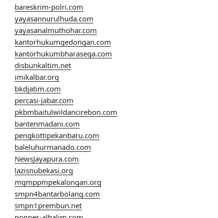
bareskrim-polri.com
yayasannurulhuda.com
yayasanalmuthohar.com
kantorhukumgedongan.com
kantorhukumbharasega.com
disbunkaltim.net
imikalbar.org
bkdjatim.com
percasi-jabar.com
pkbmbaitulwildancirebon.com
bantenmadani.com
pengkottipekanbaru.com
baleluhurmanado.com
NewsJayapura.com
lazisnubekasi.org
mgmppmpekalongan.org
smpn4bantarbolang.com
smpn1prembun.net
ponpes-alhalim.com