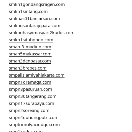
smkn1gondangsragen.com
smkn1sintang.com
smknas01banjarsari.com
smknusantarajepara.com
smknuhasyimasyari2kudus.com
smkn1situbondo.com
sman-3-madiun.com
sman5makassar.com
sman3denpasar.com
sman3brebes.com
smpalislamiyahjakarta.com
smpn1dramaga.com
smpn8pasuruan.com
smpn30tangerang.com
smpn17surabaya.com
smpn2soreang.com
smpn4gunungputri.com
smptrimulyacigugur.com
smp1kudus.com