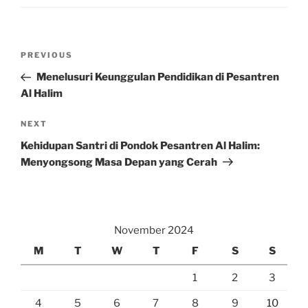
Post
Previous
PREVIOUS
navigation
Post
Menelusuri Keunggulan Pendidikan di Pesantren
Al Halim
Next
NEXT
Post
Kehidupan Santri di Pondok Pesantren Al Halim:
Menyongsong Masa Depan yang Cerah
November 2024
M
T
W
T
F
S
S
1
2
3
4
5
6
7
8
9
10