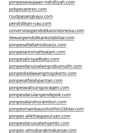
ponpesaswajaan-nahdliyah.com
psbpesantren.com
rsudpasangkayu.com
pendidikan-riau.com
universitaspendidikanindonesia.com
dewanpendidikankotablitar.com
ponpesalfattahsidoarjo.com
ponpesannimahbatam.com
ponpesalirsyadbatu.com
ponpesdarussalamprabumulih.com
ponpeskedawangmojokerto.com
ponpesalfalahpacitan.com
ponpeswalisongosragen.com
ponpesdarularqamdepok.com
ponpesalanshorambon.com
ponpesmambaussholihin2blitar.com
ponpes-alikhlaspasuruan.com
ponpesdarussalamjambi.com
ponpes-almubarakmakassar.com