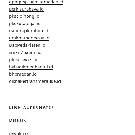
dpmptsp-pemkomedan.id
perkisurabaya.id
pkscibinong.id
pkskotategal.id
rsmitraplumbon.id
umkm-indonesia.id
BapPedaKlaten.id
smkn7batam.id
plnsulawesi.id
balaidikmenbantul.id
bhpmedan.id
disnakertransmerauke.id
LINK ALTERNATIF
Data HK
Result HK