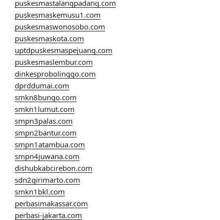
puskesmastalangpadang.com
puskesmaskemusu1.com
puskesmaswonosobo.com
puskesmaskota.com
uptdpuskesmaspejuang.com
puskesmaslembur.com
dinkesprobolinggo.com
dprddumai.com
smkn8bungo.com
smkn1lumut.com
smpn3palas.com
smpn2bantur.com
smpn1atambua.com
smpn4juwana.com
dishubkabcirebon.com
sdn2girimarto.com
smkn1bkl.com
perbasimakassar.com
perbasi-jakarta.com