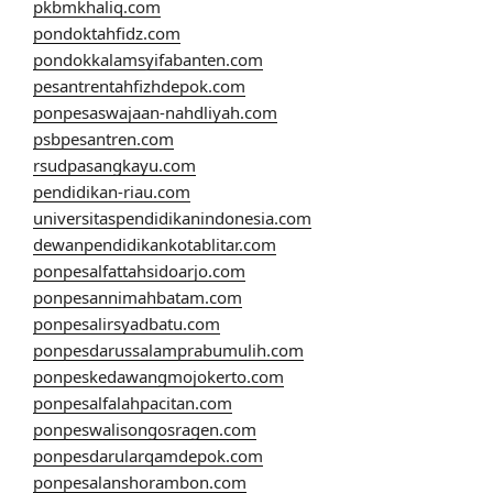
pkbmkhaliq.com
pondoktahfidz.com
pondokkalamsyifabanten.com
pesantrentahfizhdepok.com
ponpesaswajaan-nahdliyah.com
psbpesantren.com
rsudpasangkayu.com
pendidikan-riau.com
universitaspendidikanindonesia.com
dewanpendidikankotablitar.com
ponpesalfattahsidoarjo.com
ponpesannimahbatam.com
ponpesalirsyadbatu.com
ponpesdarussalamprabumulih.com
ponpeskedawangmojokerto.com
ponpesalfalahpacitan.com
ponpeswalisongosragen.com
ponpesdarularqamdepok.com
ponpesalanshorambon.com