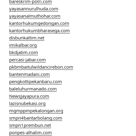
bareskrim-polri.com
yayasannurulhuda.com
yayasanalmuthohar.com
kantorhukumgedongan.com
kantorhukumbharasega.com
disbunkaltim.net
imikalbar.org
bkdjatim.com
percasi-jabar.com
pkbmbaitulwildancirebon.com
bantenmadani.com
pengkottipekanbaru.com
baleluhurmanado.com
NewsJayapura.com
lazisnubekasi.org
mgmppmpekalongan.org
smpn4bantarbolang.com
smpn1prembun.net
ponpes-alhalim.com