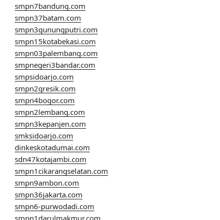
smpn7bandung.com
smpn37batam.com
smpn3gunungputri.com
smpn15kotabekasi.com
smpn03palembang.com
smpnegeri3bandar.com
smpsidoarjo.com
smpn2gresik.com
smpn4bogor.com
smpn2lembang.com
smpn3kepanjen.com
smksidoarjo.com
dinkeskotadumai.com
sdn47kotajambi.com
smpn1cikarangselatan.com
smpn9ambon.com
smpn36jakarta.com
smpn6-purwodadi.com
smpn1darulmakmur.com