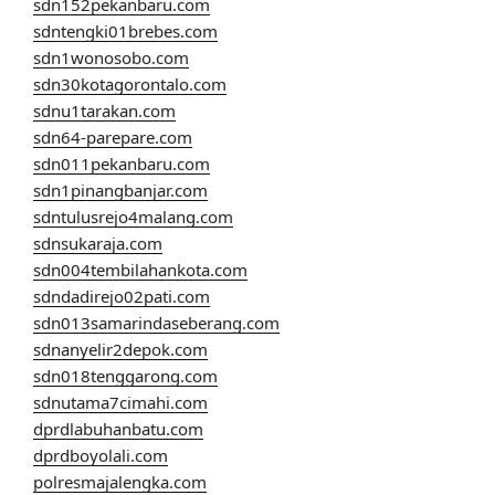
sdn152pekanbaru.com
sdntengki01brebes.com
sdn1wonosobo.com
sdn30kotagorontalo.com
sdnu1tarakan.com
sdn64-parepare.com
sdn011pekanbaru.com
sdn1pinangbanjar.com
sdntulusrejo4malang.com
sdnsukaraja.com
sdn004tembilahankota.com
sdndadirejo02pati.com
sdn013samarindaseberang.com
sdnanyelir2depok.com
sdn018tenggarong.com
sdnutama7cimahi.com
dprdlabuhanbatu.com
dprdboyolali.com
polresmajalengka.com