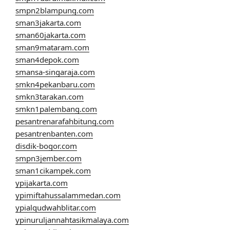
smpn2blampung.com
sman3jakarta.com
sman60jakarta.com
sman9mataram.com
sman4depok.com
smansa-singaraja.com
smkn4pekanbaru.com
smkn3tarakan.com
smkn1palembang.com
pesantrenarafahbitung.com
pesantrenbanten.com
disdik-bogor.com
smpn3jember.com
sman1cikampek.com
ypijakarta.com
ypimiftahussalammedan.com
ypialqudwahblitar.com
ypinuruljannahtasikmalaya.com