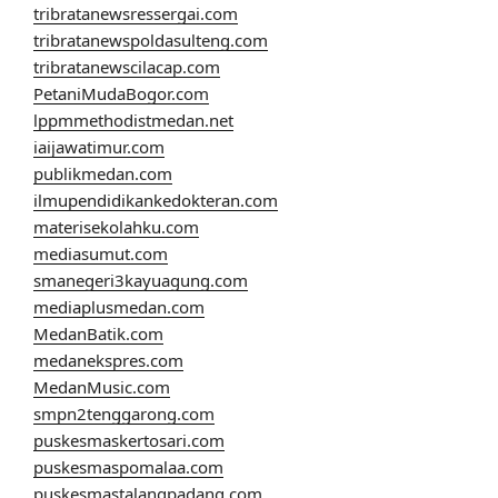
tribratanewsressergai.com
tribratanewspoldasulteng.com
tribratanewscilacap.com
PetaniMudaBogor.com
lppmmethodistmedan.net
iaijawatimur.com
publikmedan.com
ilmupendidikankedokteran.com
materisekolahku.com
mediasumut.com
smanegeri3kayuagung.com
mediaplusmedan.com
MedanBatik.com
medanekspres.com
MedanMusic.com
smpn2tenggarong.com
puskesmaskertosari.com
puskesmaspomalaa.com
puskesmastalangpadang.com