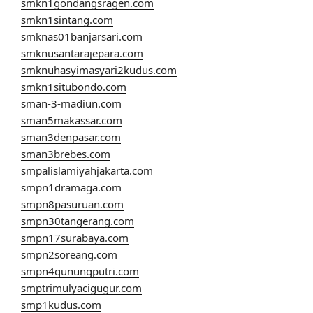
smkn1gondangsragen.com
smkn1sintang.com
smknas01banjarsari.com
smknusantarajepara.com
smknuhasyimasyari2kudus.com
smkn1situbondo.com
sman-3-madiun.com
sman5makassar.com
sman3denpasar.com
sman3brebes.com
smpalislamiyahjakarta.com
smpn1dramaga.com
smpn8pasuruan.com
smpn30tangerang.com
smpn17surabaya.com
smpn2soreang.com
smpn4gunungputri.com
smptrimulyacigugur.com
smp1kudus.com