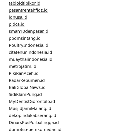
tabloidtipikor.id
pesantrentahfidz.id
idnusa.id
pidca.id
sman10denpasar.id
ppdmsintang.id
PoultryIndonesia.id
citatenunindonesia.id
muaythaiindonesia.id
metrojatim.id
PikiRanAceh.id
RadarKebumen.id
BaliGlobalNews.id
SidiKlamPung.id
MyDentistGorontalo.id
MasjidJamiMalang.id
dekopindakabserang.id
DinarsPusPurbalingga.id
dpmptsp-pemkomedan.id