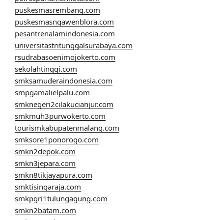
puskesmasrembang.com
puskesmasngawenblora.com
pesantrenalamindonesia.com
universitastritunggalsurabaya.com
rsudrabasoenimojokerto.com
sekolahtinggi.com
smksamuderaindonesia.com
smpgamalielpalu.com
smknegeri2cilakucianjur.com
smkmuh3purwokerto.com
tourismkabupatenmalang.com
smksore1ponorogo.com
smkn2depok.com
smkn3jepara.com
smkn8tikjayapura.com
smktisingaraja.com
smkpgri1tulungagung.com
smkn2batam.com