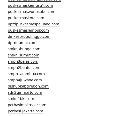
puskesmaskemusu1.com
puskesmaswonosobo.com
puskesmaskota.com
uptdpuskesmaspejuang.com
puskesmaslembur.com
dinkesprobolinggo.com
dprddumai.com
smkn8bungo.com
smkn1lumut.com
smpn3palas.com
smpn2bantur.com
smpn1atambua.com
smpn4juwana.com
dishubkabcirebon.com
sdn2girimarto.com
smkn1bkl.com
perbasimakassar.com
perbasi-jakarta.com