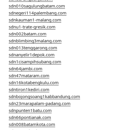
sdn010sagulungbatam.com
sdnegeri114palembang.com
sdnkauman1-malang.com
sdnu1-trate-gresik.com
sdn002batam.com
sdnblimbing3malang.com
sdn013tenggarong.com
sdnanyelir1depok.com
sdn1cisampihsubang.com
sdn64jambi.com
sdn47mataram.com
sdn16kotabengkulu.com
sdntiron1kediri.com
sdnbojongsoang1kabbandung.com
sdn23marapalam-padang.com
sdnpunten1batu.com
sdn66pontianak.com
sdn008batamkota.com