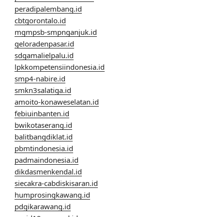
peradipalembang.id
cbtgorontalo.id
mgmpsb-smpnganjuk.id
geloradenpasar.id
sdgamalielpalu.id
lpkkompetensiindonesia.id
smp4-nabire.id
smkn3salatiga.id
amoito-konaweselatan.id
febiuinbanten.id
bwikotaserang.id
balitbangdiklat.id
pbmtindonesia.id
padmaindonesia.id
dikdasmenkendal.id
siecakra-cabdiskisaran.id
humprosingkawang.id
pdgikarawang.id