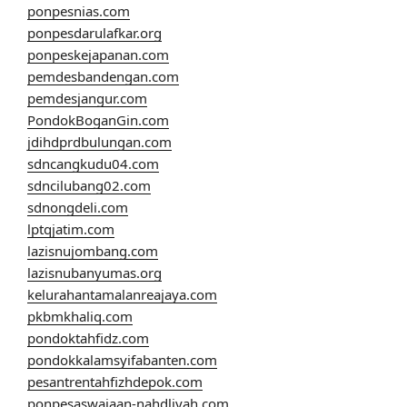
ponpesnias.com
ponpesdarulafkar.org
ponpeskejapanan.com
pemdesbandengan.com
pemdesjangur.com
PondokBoganGin.com
jdihdprdbulungan.com
sdncangkudu04.com
sdncilubang02.com
sdnongdeli.com
lptqjatim.com
lazisnujombang.com
lazisnubanyumas.org
kelurahantamalanreajaya.com
pkbmkhaliq.com
pondoktahfidz.com
pondokkalamsyifabanten.com
pesantrentahfizhdepok.com
ponpesaswajaan-nahdliyah.com