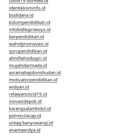
covid19-socmed.id
identikkominfo.id
budidana.id
kolompendidikan.id
infobidikgiriwoyo.id
berpendidikan.id
wahidproinovasi.id
gurupendidikan.id
almiftahsidogiri.id
mujahidarmada.id
asramahajidonohudan.id
motivatorpendidikan.id
widyan.id
relawancovid19.id
inovasidepok.id
karangsalamkidul.id
polrescilacap.id
untag-banyuwangi.id
anantawidya.id