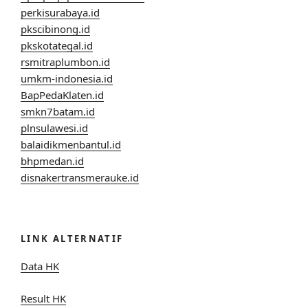
perkisurabaya.id
pkscibinong.id
pkskotategal.id
rsmitraplumbon.id
umkm-indonesia.id
BapPedaKlaten.id
smkn7batam.id
plnsulawesi.id
balaidikmenbantul.id
bhpmedan.id
disnakertransmerauke.id
LINK ALTERNATIF
Data HK
Result HK