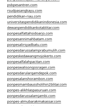
psbpesantren.com
rsudpasangkayu.com
pendidikan-riau.com
universitaspendidikanindonesia.com
dewanpendidikankotablitar.com
ponpesalfattahsidoarjo.com
ponpesannimahbatam.com
ponpesalirsyadbatu.com
ponpesdarussalamprabumulih.com
ponpeskedawangmojokerto.com
ponpesalfalahpacitan.com
ponpeswalisongosragen.com
ponpesdarularqamdepok.com
ponpesalanshorambon.com
ponpesmambaussholihin2blitar.com
ponpes-alikhlaspasuruan.com
ponpesdarussalamjambi.com
ponpes-almubarakmakassar.com