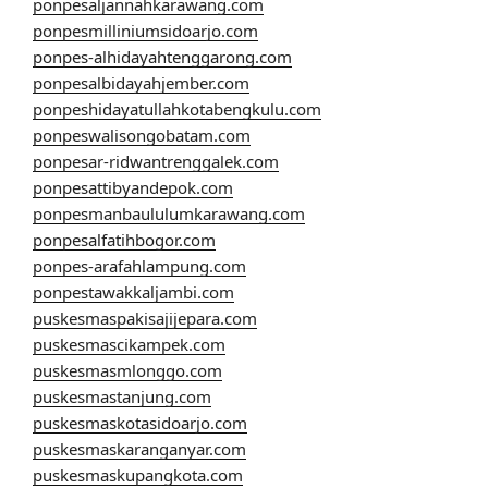
ponpesaljannahkarawang.com
ponpesmilliniumsidoarjo.com
ponpes-alhidayahtenggarong.com
ponpesalbidayahjember.com
ponpeshidayatullahkotabengkulu.com
ponpeswalisongobatam.com
ponpesar-ridwantrenggalek.com
ponpesattibyandepok.com
ponpesmanbaululumkarawang.com
ponpesalfatihbogor.com
ponpes-arafahlampung.com
ponpestawakkaljambi.com
puskesmaspakisajijepara.com
puskesmascikampek.com
puskesmasmlonggo.com
puskesmastanjung.com
puskesmaskotasidoarjo.com
puskesmaskaranganyar.com
puskesmaskupangkota.com