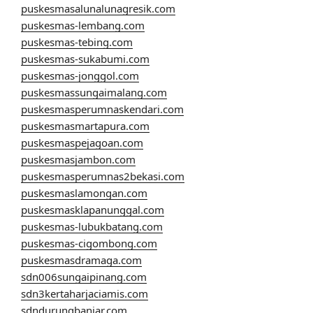
puskesmasalunalunagresik.com
puskesmas-lembang.com
puskesmas-tebing.com
puskesmas-sukabumi.com
puskesmas-jonggol.com
puskesmassungaimalang.com
puskesmasperumnaskendari.com
puskesmasmartapura.com
puskesmaspejagoan.com
puskesmasjambon.com
puskesmasperumnas2bekasi.com
puskesmaslamongan.com
puskesmasklapanunggal.com
puskesmas-lubukbatang.com
puskesmas-cigombong.com
puskesmasdramaga.com
sdn006sungaipinang.com
sdn3kertaharjaciamis.com
sdndurungbanjar.com