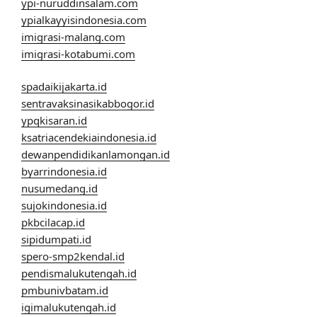
ypi-nuruddinsalam.com
ypialkayyisindonesia.com
imigrasi-malang.com
imigrasi-kotabumi.com
spadaikijakarta.id
sentravaksinasikabbogor.id
ypqkisaran.id
ksatriacendekiaindonesia.id
dewanpendidikanlamongan.id
byarrindonesia.id
nusumedang.id
sujokindonesia.id
pkbcilacap.id
sipidumpati.id
spero-smp2kendal.id
pendismalukutengah.id
pmbunivbatam.id
igimalukutengah.id