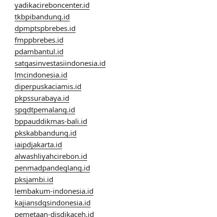
yadikacireboncenter.id
tkbpibandung.id
dpmptspbrebes.id
fmppbrebes.id
pdambantul.id
satgasinvestasiindonesia.id
lmcindonesia.id
diperpuskaciamis.id
pkpssurabaya.id
spgdtpemalang.id
bppauddikmas-bali.id
pkskabbandung.id
iaipdjakarta.id
alwashliyahcirebon.id
penmadpandeglang.id
pksjambi.id
lembakum-indonesia.id
kajiansdgsindonesia.id
pemetaan-disdikaceh.id