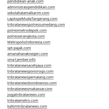
pendidikan-anak.com
administrasipendidikan.com
sekolahalamalkarim.com
LapAspeMudaTangerang.com
tribratanewspolressumedang.com
polresmetrodepok.com
polresserangkota.com
MetropolisIndonesia.com
spt-pajak.com
amanahanaknegeri.com
sma1jember.info
tribratanewsacehjaya.com
tribratanewsponorogo.com
tribratanewspemalang.com
tribratanewsbondowoso.com
tribratanewsmakassar.com
jogjatribratanews.com
tribratametro.com
kaltimtribratanews.com