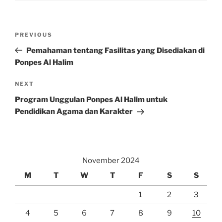
Post
Previous
PREVIOUS
navigation
Post
Pemahaman tentang Fasilitas yang Disediakan di
Ponpes Al Halim
Next
NEXT
Post
Program Unggulan Ponpes Al Halim untuk
Pendidikan Agama dan Karakter
November 2024
M
T
W
T
F
S
S
1
2
3
4
5
6
7
8
9
10