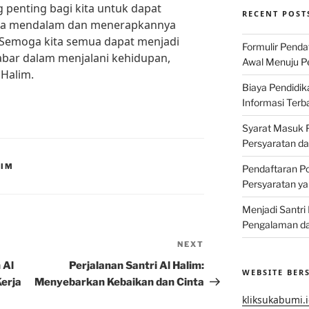
penting bagi kita untuk dapat
RECENT POST
ara mendalam dan menerapkannya
 Semoga kita semua dapat menjadi
Formulir Penda
sabar dalam menjalani kehidupan,
Awal Menuju Pe
 Halim.
Biaya Pendidik
Informasi Terb
Syarat Masuk P
Persyaratan d
LIM
Pendaftaran Po
Persyaratan ya
Menjadi Santri
Pengalaman da
NEXT
Next
Post
 Al
Perjalanan Santri Al Halim:
WEBSITE BER
Kerja
Menyebarkan Kebaikan dan Cinta
kliksukabumi.