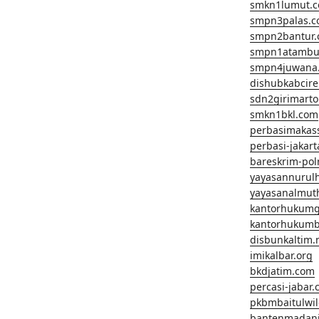
smkn1lumut.
smpn3palas.
smpn2bantur
smpn1atambu
smpn4juwana
dishubkabcir
sdn2girimart
smkn1bkl.com
perbasimakas
perbasi-jakar
bareskrim-pol
yayasannurul
yayasanalmut
kantorhukum
kantorhukumb
disbunkaltim.
imikalbar.org
bkdjatim.com
percasi-jabar
pkbmbaitulwi
bantenmadan