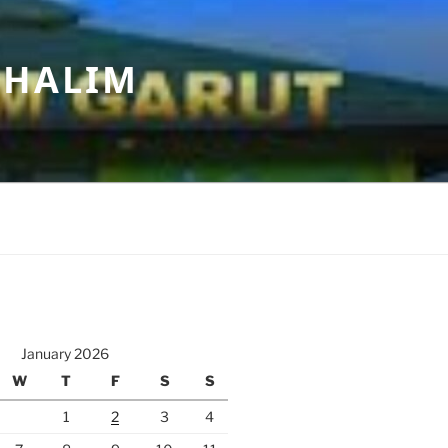
 HALIM
January 2026
W
T
F
S
S
1
2
3
4