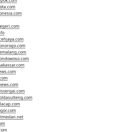
epok.com
ota.com
onesia.com
egeri.com
fo
cehjaya.com
ponorogo.com
pemalang.com
bondowoso.com
makassar.com
news.com
.com
anews.com
essergai.com
oldasulteng.com
ilacap.com
gor.com
tmedan.net
com
com