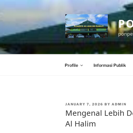
Skip
to
content
P
ponpe
Profile
Informasi Publik
POSTED
JANUARY 7, 2026
BY
ADMIN
ON
Mengenal Lebih D
Al Halim