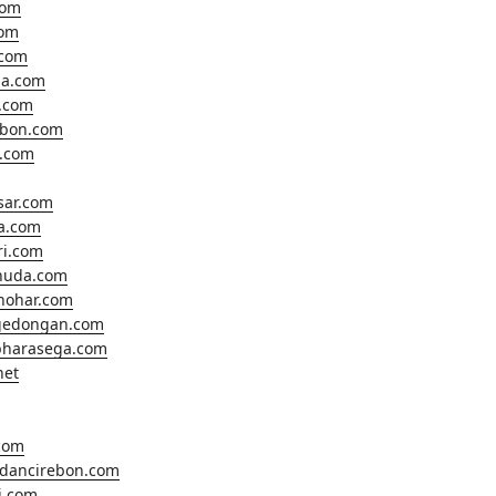
com
com
.com
a.com
.com
ebon.com
o.com
sar.com
ta.com
ri.com
huda.com
hohar.com
gedongan.com
harasega.com
net
.com
ldancirebon.com
i.com