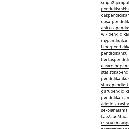
smpn2gempol
pendidikankh
dakpendidika
dasarpendidi
aplikasipendi
wikipendidika
mypendidikan
laporpendidi
pendidikanku.
berkaspendid
elearningpen
statistikapen
pendidikanku
situs-pendidi
gurupendidik
pendidikan-a
administrasip
sekolahalama
LapAspeMuda
tribratanews