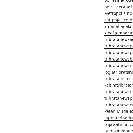
polresmetrod
polresserangk
MetropolisInd
spt-pajak.com
amanahanakn
sma1jember.in
tribratanewsa
tribratanews
tribratanews
tribratanews
tribratanews
jogjatribrata
tribratametro
kaltimtribrat
tribratanewsr
tribratanewsp
tribratanewsc
PetaniMudaBo
lppmmethodis
iaijawatimur.
publikmedan.