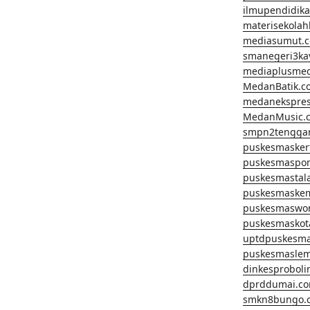
ilmupendidik
materisekola
mediasumut.
smanegeri3k
mediaplusme
MedanBatik.c
medanekspre
MedanMusic.
smpn2tengga
puskesmasker
puskesmaspo
puskesmastal
puskesmaske
puskesmaswo
puskesmaskot
uptdpuskesm
puskesmaslem
dinkesprobol
dprddumai.c
smkn8bungo.