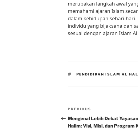
merupakan langkah awal yang 
memahami ajaran Islam sec
dalam kehidupan sehari-hari.
individu yang bijaksana dan 
sesuai dengan ajaran Islam Al
TAGS
PENDIDIKAN ISLAM AL HA
Post
Previous
PREVIOUS
navigation
Post
Mengenal Lebih Dekat Yayasan
Halim: Visi, Misi, dan Program 