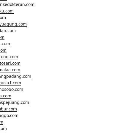
ankedokteran.com
hku.com
com
ayuagung.com
dan.com
om
s.com
com
rong.com
tosari.com
malaa.com
angpadang.com
musu1.com
nosobo.com
a.com
aspejuang.com
bur.com
inggo.com
om
com