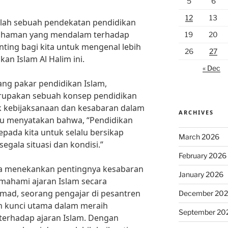
5
6
12
13
alah sebuah pendekatan pendidikan
haman yang mendalam terhadap
19
20
enting bagi kita untuk mengenal lebih
26
27
an Islam Al Halim ini.
« Dec
ang pakar pendidikan Islam,
erupakan sebuah konsep pendidikan
 kebijaksanaan dan kesabaran dalam
ARCHIVES
au menyatakan bahwa, “Pendidikan
pada kita untuk selalu bersikap
March 2026
gala situasi dan kondisi.”
February 2026
uga menekankan pentingnya kesabaran
January 2026
ahami ajaran Islam secara
ad, seorang pengajar di pesantren
December 20
h kunci utama dalam meraih
September 20
rhadap ajaran Islam. Dengan