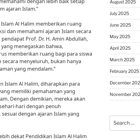
memahami dengan lebih baik setiap
August 2025
 ajaran Islam.”
July 2025
n Islam Al Halim memberikan ruang
June 2025
eksi dan memahami ajaran Islam secara
May 2025
an pendapat Prof. Dr. H. Amin Abdullah,
am yang menegaskan bahwa,
April 2025
arus memberikan ruang bagi para siswa
March 2025
 secara menyeluruh, bukan hanya
haman yang mendalam.”
February 2025
December 20
n Islam Al Halim, diharapkan para
u yang memiliki pemahaman yang
November 20
lam. Dengan demikian, mereka akan
sehari-hari dengan penuh
 sesuai dengan ajaran Islam yang
Search
for:
bih dekat Pendidikan Islam Al Halim