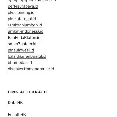
perkisurabaya.id
pkscibinong.id
pkskotategal.id
rsmitraplumbon.id
umkm-indonesia.id
BapPedaKlaten.id
smkn7batam.id
plnsulawesi.id
balaidikmenbantul.id
bhpmedan.id
disnakertransmerauke.id
LINK ALTERNATIF
Data HK
Result HK