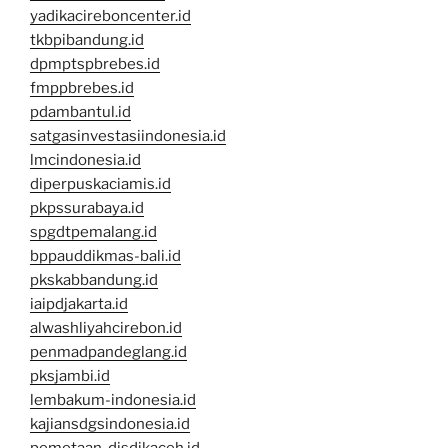
yadikacireboncenter.id
tkbpibandung.id
dpmptspbrebes.id
fmppbrebes.id
pdambantul.id
satgasinvestasiindonesia.id
lmcindonesia.id
diperpuskaciamis.id
pkpssurabaya.id
spgdtpemalang.id
bppauddikmas-bali.id
pkskabbandung.id
iaipdjakarta.id
alwashliyahcirebon.id
penmadpandeglang.id
pksjambi.id
lembakum-indonesia.id
kajiansdgsindonesia.id
pemetaan-disdikaceh.id