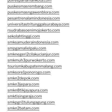
polrespariamankota.com
puskesmasrembang.com
puskesmasngawenblora.com
pesantrenalamindonesia.com
universitastritunggalsurabaya.com
rsudrabasoenimojokerto.com
sekolahtinggi.com
smksamuderaindonesia.com
smpgamalielpalu.com
smknegeri2cilakucianjur.com
smkmuh3purwokerto.com
tourismkabupatenmalang.com
smksore1ponorogo.com
smkn2depok.com
smkn3jepara.com
smkn8tikjayapura.com
smktisingaraja.com
smkpgri1tulungagung.com
smkn2batam.com