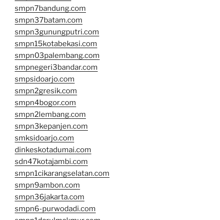
smpn7bandung.com
smpn37batam.com
smpn3gunungputri.com
smpn15kotabekasi.com
smpn03palembang.com
smpnegeri3bandar.com
smpsidoarjo.com
smpn2gresik.com
smpn4bogor.com
smpn2lembang.com
smpn3kepanjen.com
smksidoarjo.com
dinkeskotadumai.com
sdn47kotajambi.com
smpn1cikarangselatan.com
smpn9ambon.com
smpn36jakarta.com
smpn6-purwodadi.com