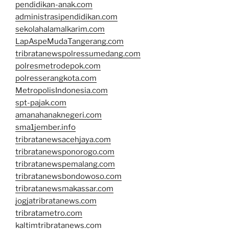
pendidikan-anak.com
administrasipendidikan.com
sekolahalamalkarim.com
LapAspeMudaTangerang.com
tribratanewspolressumedang.com
polresmetrodepok.com
polresserangkota.com
MetropolisIndonesia.com
spt-pajak.com
amanahanaknegeri.com
sma1jember.info
tribratanewsacehjaya.com
tribratanewsponorogo.com
tribratanewspemalang.com
tribratanewsbondowoso.com
tribratanewsmakassar.com
jogjatribratanews.com
tribratametro.com
kaltimtribratanews.com