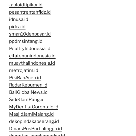
tabloidtipikor.id
pesantrentahfidz.id
idnusa.id
pidca.id
sman10denpasar.id
ppdmsintang.id
PoultryIndonesia.id
citatenunindonesia.id
muaythaiindonesia.id
metrojatim.id
PikiRanAceh.id
RadarKebumen.id
BaliGlobalNews.id
SidiKlamPung.id
MyDentistGorontalo.id
MasjidJamiMalang.id
dekopindakabserang.id
DinarsPusPurbalingga.id
dpmptsp-pemkomedan.id