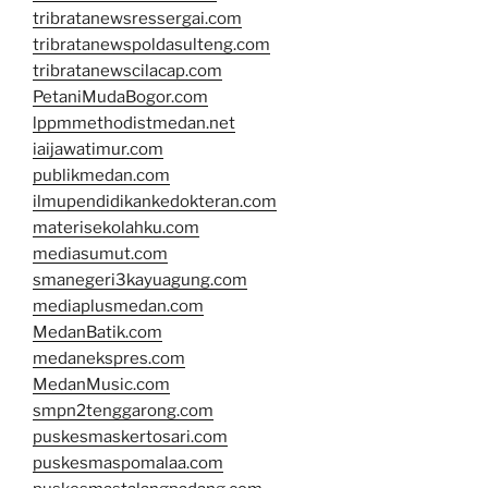
tribratanewsressergai.com
tribratanewspoldasulteng.com
tribratanewscilacap.com
PetaniMudaBogor.com
lppmmethodistmedan.net
iaijawatimur.com
publikmedan.com
ilmupendidikankedokteran.com
materisekolahku.com
mediasumut.com
smanegeri3kayuagung.com
mediaplusmedan.com
MedanBatik.com
medanekspres.com
MedanMusic.com
smpn2tenggarong.com
puskesmaskertosari.com
puskesmaspomalaa.com