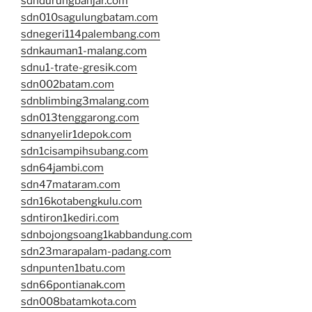
sdndurungbanjar.com
sdn010sagulungbatam.com
sdnegeri114palembang.com
sdnkauman1-malang.com
sdnu1-trate-gresik.com
sdn002batam.com
sdnblimbing3malang.com
sdn013tenggarong.com
sdnanyelir1depok.com
sdn1cisampihsubang.com
sdn64jambi.com
sdn47mataram.com
sdn16kotabengkulu.com
sdntiron1kediri.com
sdnbojongsoang1kabbandung.com
sdn23marapalam-padang.com
sdnpunten1batu.com
sdn66pontianak.com
sdn008batamkota.com