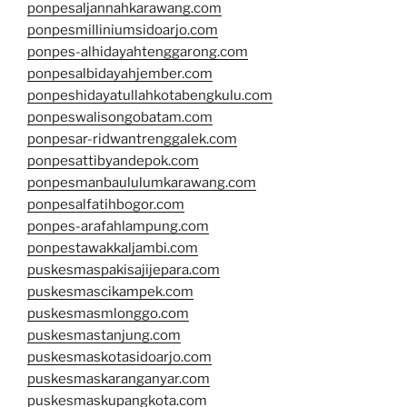
ponpesaljannahkarawang.com
ponpesmilliniumsidoarjo.com
ponpes-alhidayahtenggarong.com
ponpesalbidayahjember.com
ponpeshidayatullahkotabengkulu.com
ponpeswalisongobatam.com
ponpesar-ridwantrenggalek.com
ponpesattibyandepok.com
ponpesmanbaululumkarawang.com
ponpesalfatihbogor.com
ponpes-arafahlampung.com
ponpestawakkaljambi.com
puskesmaspakisajijepara.com
puskesmascikampek.com
puskesmasmlonggo.com
puskesmastanjung.com
puskesmaskotasidoarjo.com
puskesmaskaranganyar.com
puskesmaskupangkota.com