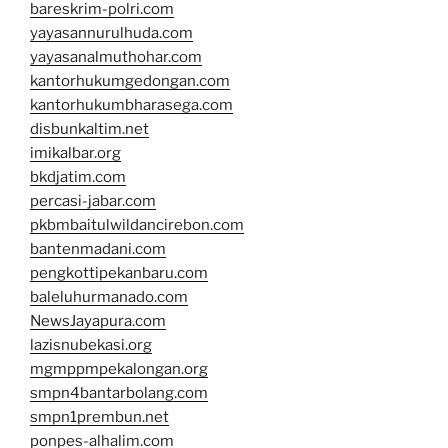
bareskrim-polri.com
yayasannurulhuda.com
yayasanalmuthohar.com
kantorhukumgedongan.com
kantorhukumbharasega.com
disbunkaltim.net
imikalbar.org
bkdjatim.com
percasi-jabar.com
pkbmbaitulwildancirebon.com
bantenmadani.com
pengkottipekanbaru.com
baleluhurmanado.com
NewsJayapura.com
lazisnubekasi.org
mgmppmpekalongan.org
smpn4bantarbolang.com
smpn1prembun.net
ponpes-alhalim.com