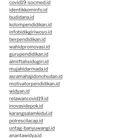
covid19-socmed.id
identikkominfo.id
budidana.id
kolompendidikan.id
infobidikgiriwoyo.id
berpendidikan.id
wahidproinovasi.id
gurupendidikan.id
almiftahsidogiri.id
mujahidarmada.id
asramahajidonohudan.id
motivatorpendidikan.id
widyan.id
relawancovid19.id
inovasidepok.id
karangsalamkidul.id
polrescilacap.id
untag-banyuwangi.id
anantawidya.id