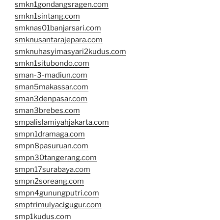
smkn1gondangsragen.com
smkn1sintang.com
smknas01banjarsari.com
smknusantarajepara.com
smknuhasyimasyari2kudus.com
smkn1situbondo.com
sman-3-madiun.com
sman5makassar.com
sman3denpasar.com
sman3brebes.com
smpalislamiyahjakarta.com
smpn1dramaga.com
smpn8pasuruan.com
smpn30tangerang.com
smpn17surabaya.com
smpn2soreang.com
smpn4gunungputri.com
smptrimulyacigugur.com
smp1kudus.com