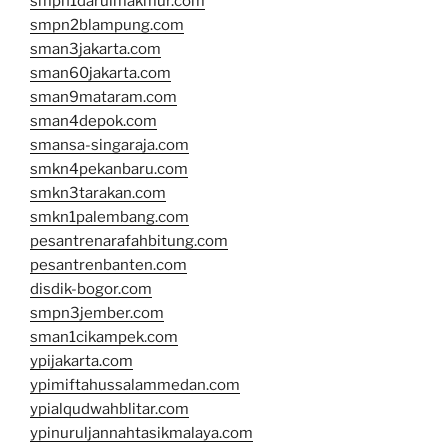
smpn1darulmakmur.com
smpn2blampung.com
sman3jakarta.com
sman60jakarta.com
sman9mataram.com
sman4depok.com
smansa-singaraja.com
smkn4pekanbaru.com
smkn3tarakan.com
smkn1palembang.com
pesantrenarafahbitung.com
pesantrenbanten.com
disdik-bogor.com
smpn3jember.com
sman1cikampek.com
ypijakarta.com
ypimiftahussalammedan.com
ypialqudwahblitar.com
ypinuruljannahtasikmalaya.com