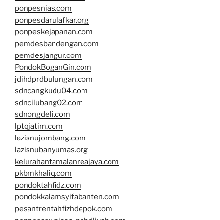
ponpesnias.com
ponpesdarulafkar.org
ponpeskejapanan.com
pemdesbandengan.com
pemdesjangur.com
PondokBoganGin.com
jdihdprdbulungan.com
sdncangkudu04.com
sdncilubang02.com
sdnongdeli.com
lptqjatim.com
lazisnujombang.com
lazisnubanyumas.org
kelurahantamalanreajaya.com
pkbmkhaliq.com
pondoktahfidz.com
pondokkalamsyifabanten.com
pesantrentahfizhdepok.com