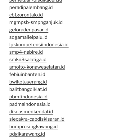
peradipalembang.id
cbtgorontalo.id
mgmpsb-smpnganjuk.id
geloradenpasar.id
sdgamalielpalu.id
lpkkompetensiindonesia.id
smp4-nabire.id
smkn3salatiga.id
amoito-konaweselatan.id
febiuinbanten.id
bwikotaserang.id
balitbangdiklat.id
pbmtindonesia.id
padmaindonesia.id
dikdasmenkendal.id
siecakra-cabdiskisaran.id
humprosingkawang.id
pdgikarawang.id