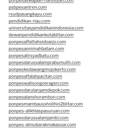
ponpesaswajaan-nahdliyah.com
psbpesantren.com
rsudpasangkayu.com
pendidikan-riau.com
universitaspendidikanindonesia.com
dewanpendidikankotablitar.com
ponpesalfattahsidoarjo.com
ponpesannimahbatam.com
ponpesalirsyadbatu.com
ponpesdarussalamprabumulih.com
ponpeskedawangmojokerto.com
ponpesalfalahpacitan.com
ponpeswalisongosragen.com
ponpesdarularqamdepok.com
ponpesalanshorambon.com
ponpesmambaussholihin2blitar.com
ponpes-alikhlaspasuruan.com
ponpesdarussalamjambi.com
ponpes-almubarakmakassar.com