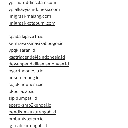
ypi-nuruddinsalam.com
ypialkayyisindonesia.com
imigrasi-malang.com
imigrasi-kotabumi.com
spadaikijakarta.id
sentravaksinasikabbogor.id
ypqkisaran.id
ksatriacendekiaindonesia.id
dewanpendidikanlamongan.id
byarrindonesia.id
nusumedang.id
sujokindonesia.id
pkbcilacap.id
sipidumpati.id
spero-smp2kendal.id
pendismalukutengah.id
pmbunivbatam.id
igimalukutengah.id