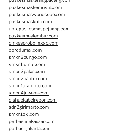
puskesmastalangpadang.com
puskesmaskemusu1.com
puskesmaswonosobo.com
puskesmaskota.com
uptdpuskesmaspejuang.com
puskesmaslembur.com
dinkesprobolinggo.com
dprddumai.com
smkn8bungo.com
smkn1lumut.com
smpn3palas.com
smpn2bantur.com
smpn1atambua.com
smpn4juwana.com
dishubkabcirebon.com
sdn2girimarto.com
smkn1bkl.com
perbasimakassar.com
perbasi-jakarta.com