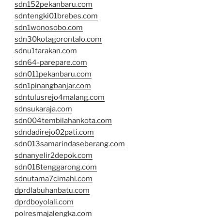
sdn152pekanbaru.com
sdntengki01brebes.com
sdn1wonosobo.com
sdn30kotagorontalo.com
sdnu1tarakan.com
sdn64-parepare.com
sdn011pekanbaru.com
sdn1pinangbanjar.com
sdntulusrejo4malang.com
sdnsukaraja.com
sdn004tembilahankota.com
sdndadirejo02pati.com
sdn013samarindaseberang.com
sdnanyelir2depok.com
sdn018tenggarong.com
sdnutama7cimahi.com
dprdlabuhanbatu.com
dprdboyolali.com
polresmajalengka.com