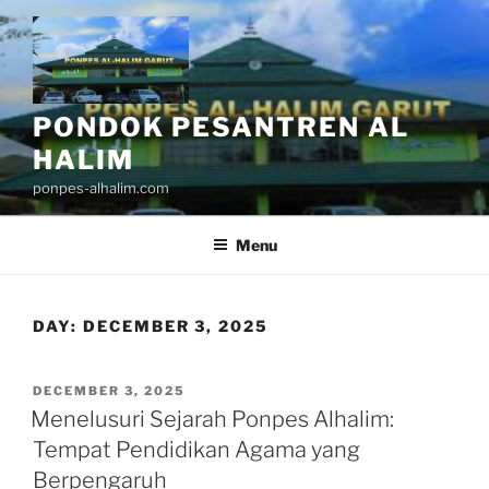
Skip
to
content
PONDOK PESANTREN AL
HALIM
ponpes-alhalim.com
Menu
DAY:
DECEMBER 3, 2025
POSTED
DECEMBER 3, 2025
ON
Menelusuri Sejarah Ponpes Alhalim:
Tempat Pendidikan Agama yang
Berpengaruh