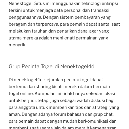
Nenektogel. Situs ini menggunakan teknologi enkripsi
terkini untuk menjaga data personal dan transaksi
penggunaannya. Dengan sistem pembayaran yang
beragam dan terpercaya, para pemain dapat santai saat
melakukan taruhan dan penarikan dana, agar yang
utama mereka adalah menikmati permainan yang
menarik.
Grup Pecinta Togel di Nenektogel4d
Di nenektogel4d, sejumlah pecinta togel dapat
bertemu dan sharing kisah mereka dalam bermain
togel online. Kumpulan ini tidak hanya sekedar lokasi
untuk berjudi, tetapi juga sebagai wadah diskusi bagi
para anggota untuk memberikan tips dan strategi yang
aman. Dengan adanya forum bahasan dan grup chat,
para pemain dapat dengan mudah berkomunikasi dan
membantu satu sama lain dalam meraih kemenangan.