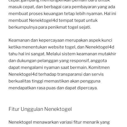
masuk cepat, dan berbagai cara pembayaran yang ada
membuat proses keuangan tetap lebih nyaman. Hal ini
membuat Nenektogel4d tempat tepat untuk
berkumpulnya para penikmat togel sejati.
Keamanan dan kepercayaan merupakan aspek kunci
ketika menentukan website togel, dan Nenektogel4d
tahu hal ini sangat. Melalui sistem keamanan mutakhir
dan dukungan pelanggan yang responsif, anggota
dapat mengalami nyaman saat bermain. Komitmen
Nenektogel4d terhadap transparansi dan servis
berkualitas tinggi memastikan akan pengguna
mendapatkan rasa puas dan dapat dipercaya.
Fitur Unggulan Nenektogel
Nenektogel menawarkan variasi fitur menarik yang