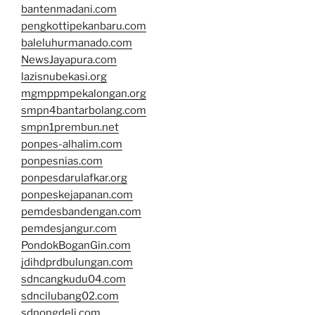
bantenmadani.com
pengkottipekanbaru.com
baleluhurmanado.com
NewsJayapura.com
lazisnubekasi.org
mgmppmpekalongan.org
smpn4bantarbolang.com
smpn1prembun.net
ponpes-alhalim.com
ponpesnias.com
ponpesdarulafkar.org
ponpeskejapanan.com
pemdesbandengan.com
pemdesjangur.com
PondokBoganGin.com
jdihdprdbulungan.com
sdncangkudu04.com
sdncilubang02.com
sdnongdeli.com