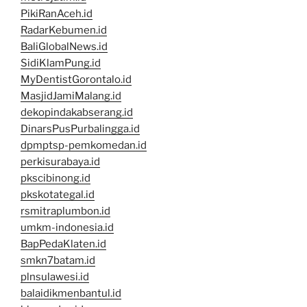
PikiRanAceh.id
RadarKebumen.id
BaliGlobalNews.id
SidiKlamPung.id
MyDentistGorontalo.id
MasjidJamiMalang.id
dekopindakabserang.id
DinarsPusPurbalingga.id
dpmptsp-pemkomedan.id
perkisurabaya.id
pkscibinong.id
pkskotategal.id
rsmitraplumbon.id
umkm-indonesia.id
BapPedaKlaten.id
smkn7batam.id
plnsulawesi.id
balaidikmenbantul.id