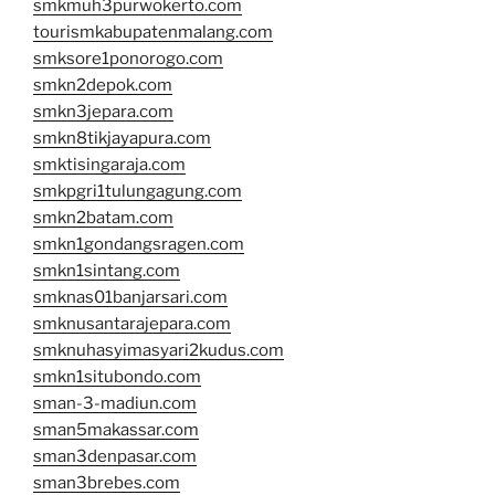
smkmuh3purwokerto.com
tourismkabupatenmalang.com
smksore1ponorogo.com
smkn2depok.com
smkn3jepara.com
smkn8tikjayapura.com
smktisingaraja.com
smkpgri1tulungagung.com
smkn2batam.com
smkn1gondangsragen.com
smkn1sintang.com
smknas01banjarsari.com
smknusantarajepara.com
smknuhasyimasyari2kudus.com
smkn1situbondo.com
sman-3-madiun.com
sman5makassar.com
sman3denpasar.com
sman3brebes.com