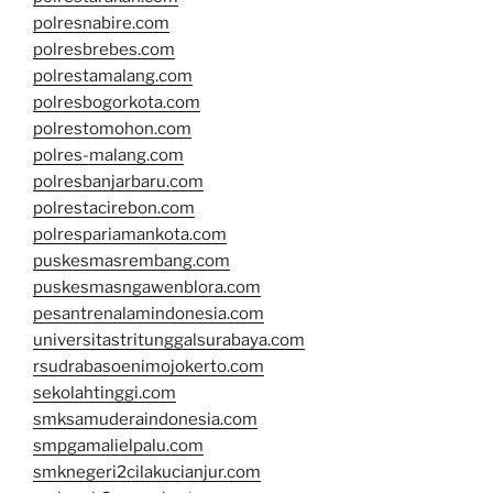
polresnabire.com
polresbrebes.com
polrestamalang.com
polresbogorkota.com
polrestomohon.com
polres-malang.com
polresbanjarbaru.com
polrestacirebon.com
polrespariamankota.com
puskesmasrembang.com
puskesmasngawenblora.com
pesantrenalamindonesia.com
universitastritunggalsurabaya.com
rsudrabasoenimojokerto.com
sekolahtinggi.com
smksamuderaindonesia.com
smpgamalielpalu.com
smknegeri2cilakucianjur.com