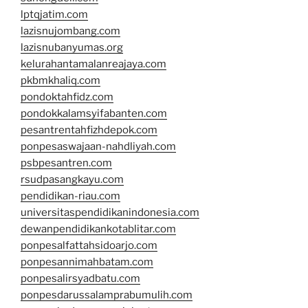
lptqjatim.com
lazisnujombang.com
lazisnubanyumas.org
kelurahantamalanreajaya.com
pkbmkhaliq.com
pondoktahfidz.com
pondokkalamsyifabanten.com
pesantrentahfizhdepok.com
ponpesaswajaan-nahdliyah.com
psbpesantren.com
rsudpasangkayu.com
pendidikan-riau.com
universitaspendidikanindonesia.com
dewanpendidikankotablitar.com
ponpesalfattahsidoarjo.com
ponpesannimahbatam.com
ponpesalirsyadbatu.com
ponpesdarussalamprabumulih.com