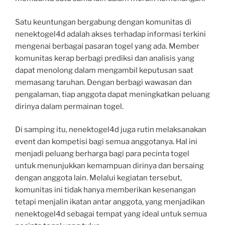
Satu keuntungan bergabung dengan komunitas di
nenektogel4d adalah akses terhadap informasi terkini
mengenai berbagai pasaran togel yang ada. Member
komunitas kerap berbagi prediksi dan analisis yang
dapat menolong dalam mengambil keputusan saat
memasang taruhan. Dengan berbagi wawasan dan
pengalaman, tiap anggota dapat meningkatkan peluang
dirinya dalam permainan togel.
Di samping itu, nenektogel4d juga rutin melaksanakan
event dan kompetisi bagi semua anggotanya. Hal ini
menjadi peluang berharga bagi para pecinta togel
untuk menunjukkan kemampuan dirinya dan bersaing
dengan anggota lain. Melalui kegiatan tersebut,
komunitas ini tidak hanya memberikan kesenangan
tetapi menjalin ikatan antar anggota, yang menjadikan
nenektogel4d sebagai tempat yang ideal untuk semua