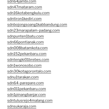
sdn64jambi.com
sdn47mataram.com
sdn16kotabengkulu.com
sdntiron1kediri.com
sdnbojongsoang1kabbandung.com
sdn23marapalam-padang.com
sdnpunten1batu.com
sdn66pontianak.com
sdn008batamkota.com
sdn152pekanbaru.com
sdntengki01brebes.com
sdn1wonosobo.com
sdn30kotagorontalo.com
sdnu1tarakan.com
sdn64-parepare.com
sdn011pekanbaru.com
sdn1pinangbanjar.com
sdntulusrejo4malang.com
sdnsukaraja.com