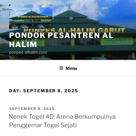
Skip
to
content
PONDOK PESANTREN AL
HALIM
ponpes-alhalim.com
Menu
DAY:
SEPTEMBER 8, 2025
POSTED
SEPTEMBER 8, 2025
ON
Nenek Togel 4D: Arena Berkumpulnya
Penggemar Togel Sejati