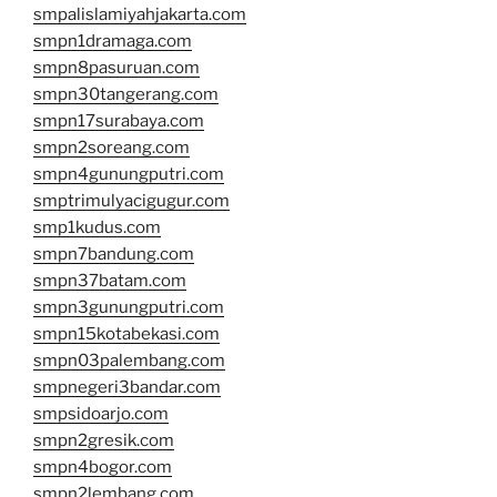
smpalislamiyahjakarta.com
smpn1dramaga.com
smpn8pasuruan.com
smpn30tangerang.com
smpn17surabaya.com
smpn2soreang.com
smpn4gunungputri.com
smptrimulyacigugur.com
smp1kudus.com
smpn7bandung.com
smpn37batam.com
smpn3gunungputri.com
smpn15kotabekasi.com
smpn03palembang.com
smpnegeri3bandar.com
smpsidoarjo.com
smpn2gresik.com
smpn4bogor.com
smpn2lembang.com