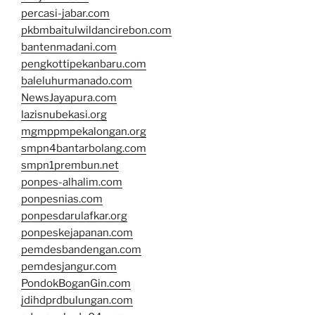
percasi-jabar.com
pkbmbaitulwildancirebon.com
bantenmadani.com
pengkottipekanbaru.com
baleluhurmanado.com
NewsJayapura.com
lazisnubekasi.org
mgmppmpekalongan.org
smpn4bantarbolang.com
smpn1prembun.net
ponpes-alhalim.com
ponpesnias.com
ponpesdarulafkar.org
ponpeskejapanan.com
pemdesbandengan.com
pemdesjangur.com
PondokBoganGin.com
jdihdprdbulungan.com