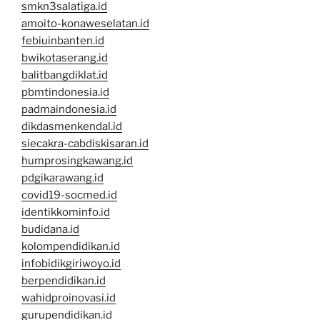
smkn3salatiga.id
amoito-konaweselatan.id
febiuinbanten.id
bwikotaserang.id
balitbangdiklat.id
pbmtindonesia.id
padmaindonesia.id
dikdasmenkendal.id
siecakra-cabdiskisaran.id
humprosingkawang.id
pdgikarawang.id
covid19-socmed.id
identikkominfo.id
budidana.id
kolompendidikan.id
infobidikgiriwoyo.id
berpendidikan.id
wahidproinovasi.id
gurupendidikan.id