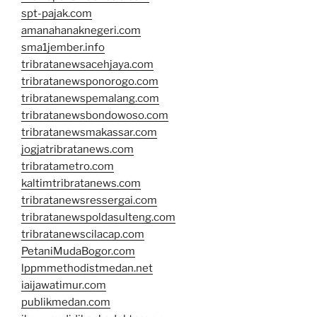
spt-pajak.com
amanahanaknegeri.com
sma1jember.info
tribratanewsacehjaya.com
tribratanewsponorogo.com
tribratanewspemalang.com
tribratanewsbondowoso.com
tribratanewsmakassar.com
jogjatribratanews.com
tribratametro.com
kaltimtribratanews.com
tribratanewsressergai.com
tribratanewspoldasulteng.com
tribratanewscilacap.com
PetaniMudaBogor.com
lppmmethodistmedan.net
iaijawatimur.com
publikmedan.com