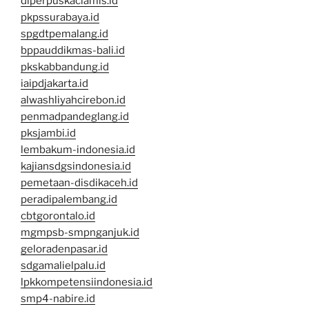
diperpuskaciamis.id
pkpssurabaya.id
spgdtpemalang.id
bppauddikmas-bali.id
pkskabbandung.id
iaipdjakarta.id
alwashliyahcirebon.id
penmadpandeglang.id
pksjambi.id
lembakum-indonesia.id
kajiansdgsindonesia.id
pemetaan-disdikaceh.id
peradipalembang.id
cbtgorontalo.id
mgmpsb-smpnganjuk.id
geloradenpasar.id
sdgamalielpalu.id
lpkkompetensiindonesia.id
smp4-nabire.id