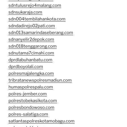
sdntulusrejo4malang.com
sdnsukaraja.com
sdn004tembilahankota.com
sdndadirejo02pati.com
sdn013samarindaseberang.com
sdnanyelir2depok.com
sdn018tenggarong.com
sdnutama7cimahi.com
dprdlabuhanbatu.com
dprdboyolali.com
polresmajalengka.com
tribratanewspolresmadiun.com
humaspolrespalu.com
polres-jember.com
polrestobekasikota.com
polresbondowoso.com
polres-salatiga.com
satlantaspolreskotamobagu.com