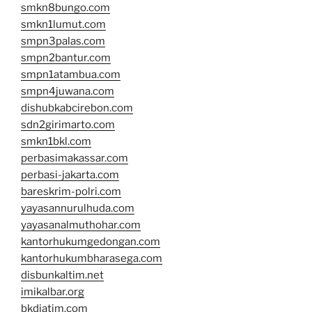
smkn8bungo.com
smkn1lumut.com
smpn3palas.com
smpn2bantur.com
smpn1atambua.com
smpn4juwana.com
dishubkabcirebon.com
sdn2girimarto.com
smkn1bkl.com
perbasimakassar.com
perbasi-jakarta.com
bareskrim-polri.com
yayasannurulhuda.com
yayasanalmuthohar.com
kantorhukumgedongan.com
kantorhukumbharasega.com
disbunkaltim.net
imikalbar.org
bkdjatim.com