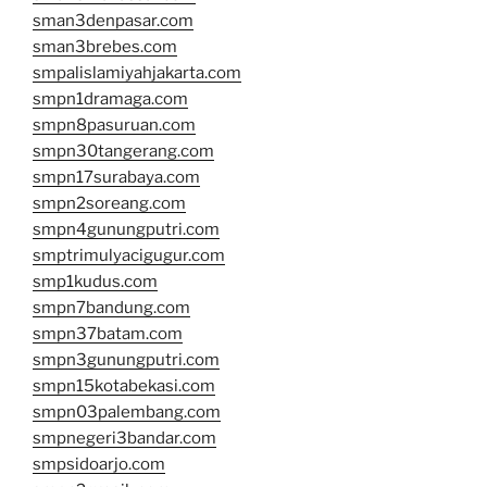
sman3denpasar.com
sman3brebes.com
smpalislamiyahjakarta.com
smpn1dramaga.com
smpn8pasuruan.com
smpn30tangerang.com
smpn17surabaya.com
smpn2soreang.com
smpn4gunungputri.com
smptrimulyacigugur.com
smp1kudus.com
smpn7bandung.com
smpn37batam.com
smpn3gunungputri.com
smpn15kotabekasi.com
smpn03palembang.com
smpnegeri3bandar.com
smpsidoarjo.com