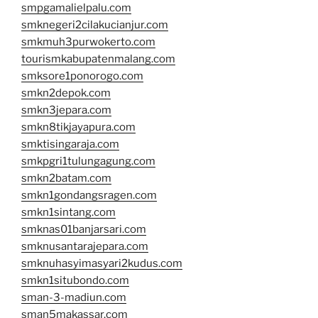
smpgamalielpalu.com
smknegeri2cilakucianjur.com
smkmuh3purwokerto.com
tourismkabupatenmalang.com
smksore1ponorogo.com
smkn2depok.com
smkn3jepara.com
smkn8tikjayapura.com
smktisingaraja.com
smkpgri1tulungagung.com
smkn2batam.com
smkn1gondangsragen.com
smkn1sintang.com
smknas01banjarsari.com
smknusantarajepara.com
smknuhasyimasyari2kudus.com
smkn1situbondo.com
sman-3-madiun.com
sman5makassar.com