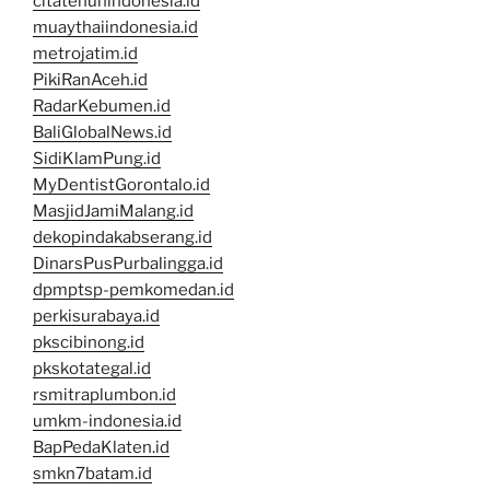
citatenunindonesia.id
muaythaiindonesia.id
metrojatim.id
PikiRanAceh.id
RadarKebumen.id
BaliGlobalNews.id
SidiKlamPung.id
MyDentistGorontalo.id
MasjidJamiMalang.id
dekopindakabserang.id
DinarsPusPurbalingga.id
dpmptsp-pemkomedan.id
perkisurabaya.id
pkscibinong.id
pkskotategal.id
rsmitraplumbon.id
umkm-indonesia.id
BapPedaKlaten.id
smkn7batam.id