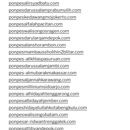
ponpesalirsyadbatu.com
ponpesdarussalamprabumulih.com
ponpeskedawangmojokerto.com
ponpesalfalahpacitan.com
ponpeswalisongosragen.com
ponpesdarularqamdepok.com
ponpesalanshorambon.com
ponpesmambaussholihin2blitar.com
ponpes-alikhlaspasuruan.com
ponpesdarussalamjambi.com
ponpes-almubarakmakassar.com
ponpesaljannahkarawang.com
ponpesmilliniumsidoarjo.com
ponpes-alhidayahtenggarong.com
ponpesalbidayahjember.com
ponpeshidayatullahkotabengkulu.com
ponpeswalisongobatam.com
ponpesar-ridwantrenggalek.com
ponpesattibyandepok.com