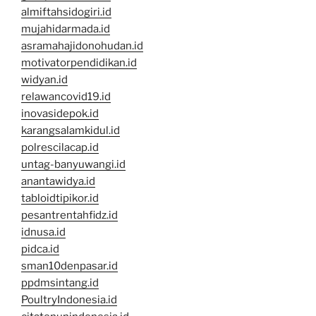
almiftahsidogiri.id
mujahidarmada.id
asramahajidonohudan.id
motivatorpendidikan.id
widyan.id
relawancovid19.id
inovasidepok.id
karangsalamkidul.id
polrescilacap.id
untag-banyuwangi.id
anantawidya.id
tabloidtipikor.id
pesantrentahfidz.id
idnusa.id
pidca.id
sman10denpasar.id
ppdmsintang.id
PoultryIndonesia.id