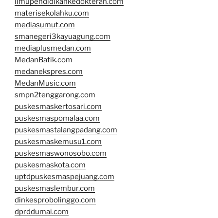
ilmupendidikankedokteran.com
materisekolahku.com
mediasumut.com
smanegeri3kayuagung.com
mediaplusmedan.com
MedanBatik.com
medanekspres.com
MedanMusic.com
smpn2tenggarong.com
puskesmaskertosari.com
puskesmaspomalaa.com
puskesmastalangpadang.com
puskesmaskemusu1.com
puskesmaswonosobo.com
puskesmaskota.com
uptdpuskesmaspejuang.com
puskesmaslembur.com
dinkesprobolinggo.com
dprddumai.com