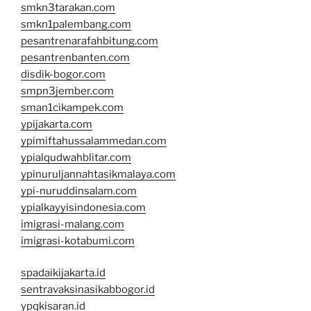
smkn3tarakan.com
smkn1palembang.com
pesantrenarafahbitung.com
pesantrenbanten.com
disdik-bogor.com
smpn3jember.com
sman1cikampek.com
ypijakarta.com
ypimiftahussalammedan.com
ypialqudwahblitar.com
ypinuruljannahtasikmalaya.com
ypi-nuruddinsalam.com
ypialkayyisindonesia.com
imigrasi-malang.com
imigrasi-kotabumi.com
spadaikijakarta.id
sentravaksinasikabbogor.id
ypqkisaran.id