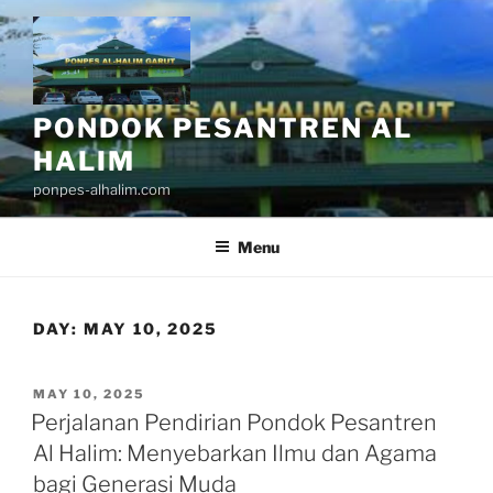
Skip
to
content
PONDOK PESANTREN AL
HALIM
ponpes-alhalim.com
Menu
DAY:
MAY 10, 2025
POSTED
MAY 10, 2025
ON
Perjalanan Pendirian Pondok Pesantren
Al Halim: Menyebarkan Ilmu dan Agama
bagi Generasi Muda