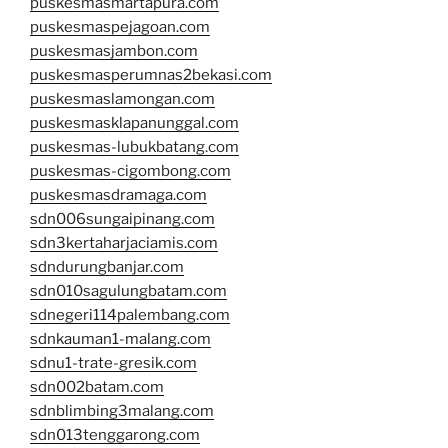
puskesmasmartapura.com
puskesmaspejagoan.com
puskesmasjambon.com
puskesmasperumnas2bekasi.com
puskesmaslamongan.com
puskesmasklapanunggal.com
puskesmas-lubukbatang.com
puskesmas-cigombong.com
puskesmasdramaga.com
sdn006sungaipinang.com
sdn3kertaharjaciamis.com
sdndurungbanjar.com
sdn010sagulungbatam.com
sdnegeri114palembang.com
sdnkauman1-malang.com
sdnu1-trate-gresik.com
sdn002batam.com
sdnblimbing3malang.com
sdn013tenggarong.com