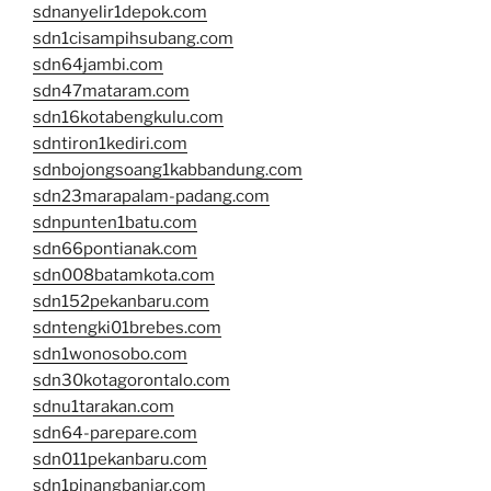
sdnanyelir1depok.com
sdn1cisampihsubang.com
sdn64jambi.com
sdn47mataram.com
sdn16kotabengkulu.com
sdntiron1kediri.com
sdnbojongsoang1kabbandung.com
sdn23marapalam-padang.com
sdnpunten1batu.com
sdn66pontianak.com
sdn008batamkota.com
sdn152pekanbaru.com
sdntengki01brebes.com
sdn1wonosobo.com
sdn30kotagorontalo.com
sdnu1tarakan.com
sdn64-parepare.com
sdn011pekanbaru.com
sdn1pinangbanjar.com