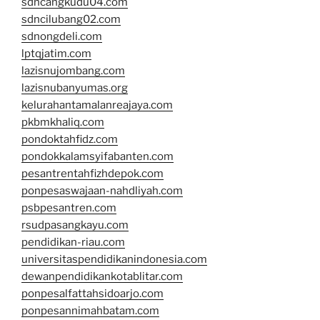
sdncangkudu04.com
sdncilubang02.com
sdnongdeli.com
lptqjatim.com
lazisnujombang.com
lazisnubanyumas.org
kelurahantamalanreajaya.com
pkbmkhaliq.com
pondoktahfidz.com
pondokkalamsyifabanten.com
pesantrentahfizhdepok.com
ponpesaswajaan-nahdliyah.com
psbpesantren.com
rsudpasangkayu.com
pendidikan-riau.com
universitaspendidikanindonesia.com
dewanpendidikankotablitar.com
ponpesalfattahsidoarjo.com
ponpesannimahbatam.com