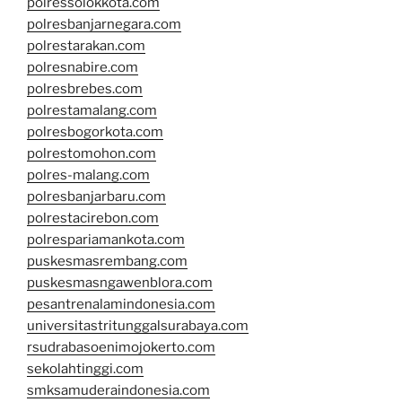
polressolokkota.com
polresbanjarnegara.com
polrestarakan.com
polresnabire.com
polresbrebes.com
polrestamalang.com
polresbogorkota.com
polrestomohon.com
polres-malang.com
polresbanjarbaru.com
polrestacirebon.com
polrespariamankota.com
puskesmasrembang.com
puskesmasngawenblora.com
pesantrenalamindonesia.com
universitastritunggalsurabaya.com
rsudrabasoenimojokerto.com
sekolahtinggi.com
smksamuderaindonesia.com