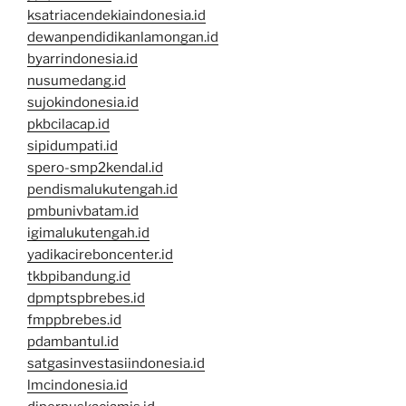
ksatriacendekiaindonesia.id
dewanpendidikanlamongan.id
byarrindonesia.id
nusumedang.id
sujokindonesia.id
pkbcilacap.id
sipidumpati.id
spero-smp2kendal.id
pendismalukutengah.id
pmbunivbatam.id
igimalukutengah.id
yadikacireboncenter.id
tkbpibandung.id
dpmptspbrebes.id
fmppbrebes.id
pdambantul.id
satgasinvestasiindonesia.id
lmcindonesia.id