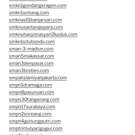
smkn1gondangsragen.com
smkn1sintang.com
smknas01banjarsari.com
smknusantarajepara.com
smknuhasyimasyari2kudus.com
smkn1situbondo.com
sman-3-madiun.com
sman5makassar.com
sman3denpasar.com
sman3brebes.com
smpalislamiyahjakarta.com
smpn1dramaga.com
smpn8pasuruan.com
smpn30tangerang.com
smpn17surabaya.com
smpn2soreang.com
smpn4gunungputri.com
smptrimulyacigugur.com