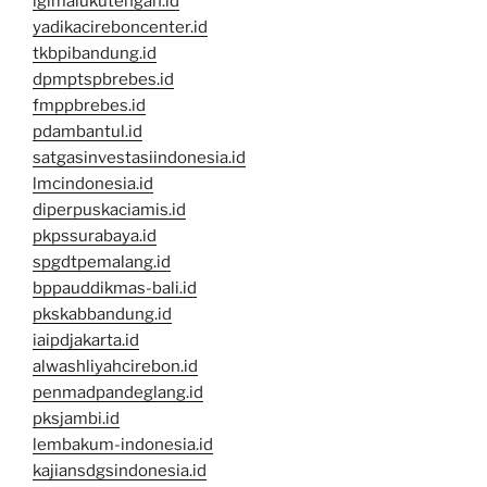
igimalukutengah.id
yadikacireboncenter.id
tkbpibandung.id
dpmptspbrebes.id
fmppbrebes.id
pdambantul.id
satgasinvestasiindonesia.id
lmcindonesia.id
diperpuskaciamis.id
pkpssurabaya.id
spgdtpemalang.id
bppauddikmas-bali.id
pkskabbandung.id
iaipdjakarta.id
alwashliyahcirebon.id
penmadpandeglang.id
pksjambi.id
lembakum-indonesia.id
kajiansdgsindonesia.id