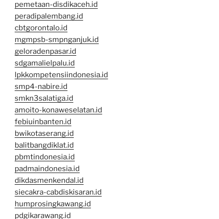
pemetaan-disdikaceh.id
peradipalembang.id
cbtgorontalo.id
mgmpsb-smpnganjuk.id
geloradenpasar.id
sdgamalielpalu.id
lpkkompetensiindonesia.id
smp4-nabire.id
smkn3salatiga.id
amoito-konaweselatan.id
febiuinbanten.id
bwikotaserang.id
balitbangdiklat.id
pbmtindonesia.id
padmaindonesia.id
dikdasmenkendal.id
siecakra-cabdiskisaran.id
humprosingkawang.id
pdgikarawang.id