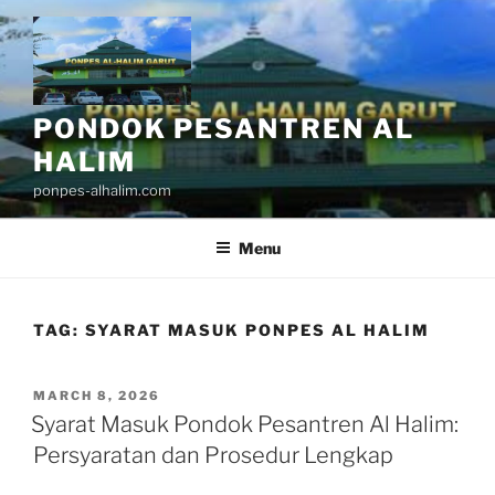
Skip
to
content
PONDOK PESANTREN AL
HALIM
ponpes-alhalim.com
Menu
TAG:
SYARAT MASUK PONPES AL HALIM
POSTED
MARCH 8, 2026
ON
Syarat Masuk Pondok Pesantren Al Halim:
Persyaratan dan Prosedur Lengkap