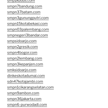
smp1kudus.com
smpn7bandung.com
smpn37batam.com
smpn3gunungputri.com
smpn15kotabekasi.com
smpn03palembang.com
smpnegeri3bandar.com
smpsidoarjo.com
smpn2gresik.com
smpn4bogor.com
smpn2lembang.com
smpn3kepanjen.com
smksidoarjo.com
dinkeskotadumai.com
sdn47kotajambi.com
smpn1cikarangselatan.com
smpn9ambon.com
smpn36jakarta.com
smpn6-purwodadi.com