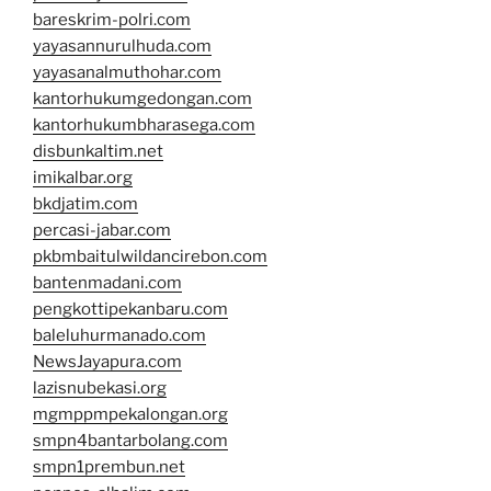
bareskrim-polri.com
yayasannurulhuda.com
yayasanalmuthohar.com
kantorhukumgedongan.com
kantorhukumbharasega.com
disbunkaltim.net
imikalbar.org
bkdjatim.com
percasi-jabar.com
pkbmbaitulwildancirebon.com
bantenmadani.com
pengkottipekanbaru.com
baleluhurmanado.com
NewsJayapura.com
lazisnubekasi.org
mgmppmpekalongan.org
smpn4bantarbolang.com
smpn1prembun.net