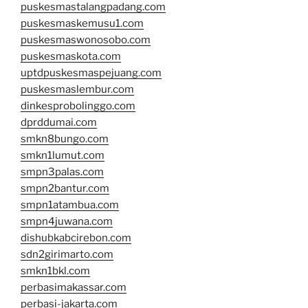
puskesmastalangpadang.com
puskesmaskemusu1.com
puskesmaswonosobo.com
puskesmaskota.com
uptdpuskesmaspejuang.com
puskesmaslembur.com
dinkesprobolinggo.com
dprddumai.com
smkn8bungo.com
smkn1lumut.com
smpn3palas.com
smpn2bantur.com
smpn1atambua.com
smpn4juwana.com
dishubkabcirebon.com
sdn2girimarto.com
smkn1bkl.com
perbasimakassar.com
perbasi-jakarta.com