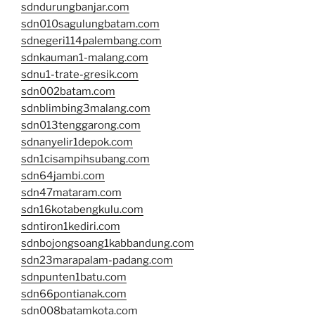
sdndurungbanjar.com
sdn010sagulungbatam.com
sdnegeri114palembang.com
sdnkauman1-malang.com
sdnu1-trate-gresik.com
sdn002batam.com
sdnblimbing3malang.com
sdn013tenggarong.com
sdnanyelir1depok.com
sdn1cisampihsubang.com
sdn64jambi.com
sdn47mataram.com
sdn16kotabengkulu.com
sdntiron1kediri.com
sdnbojongsoang1kabbandung.com
sdn23marapalam-padang.com
sdnpunten1batu.com
sdn66pontianak.com
sdn008batamkota.com