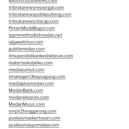
kaltimtribratanews.com
tribratanewsressergai.com
tribratanewspoldasulteng.com
tribratanewscilacap.com
PetaniMudaBogor.com
lppmmethodistmedan.net
iaijawatimur.com
publikmedan.com
ilmupendidikankedokteran.com
materisekolahku.com
mediasumut.com
smanegeri3kayuagung.com
mediaplusmedan.com
MedanBatik.com
medanekspres.com
MedanMusic.com
smpn2tenggarong.com
puskesmaskertosari.com
puskesmaspomalaa.com