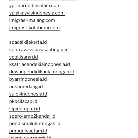
ypi-nuruddinsalam.com
ypialkayyisindonesia.com
imigrasi-malang.com
imigrasi-kotabumi.com
spadaikijakarta.id
sentravaksinasikabbogor.id
ypqkisaran.id
ksatriacendekiaindonesia.id
dewanpendidikanlamongan.id
byarrindonesia.id
nusumedang.id
sujokindonesia.id
pkbcilacap.id
sipidumpati.id
spero-smp2kendal.id
pendismalukutengah.id
pmbunivbatam.id