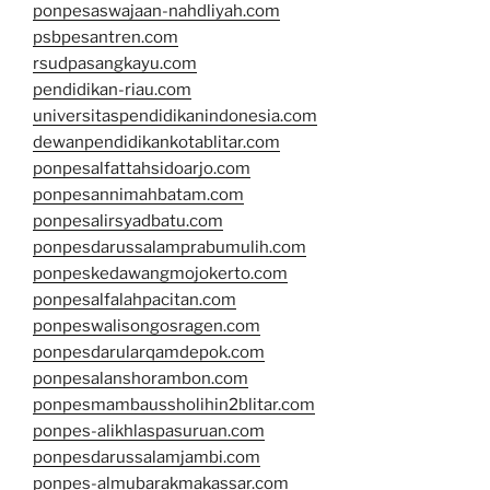
ponpesaswajaan-nahdliyah.com
psbpesantren.com
rsudpasangkayu.com
pendidikan-riau.com
universitaspendidikanindonesia.com
dewanpendidikankotablitar.com
ponpesalfattahsidoarjo.com
ponpesannimahbatam.com
ponpesalirsyadbatu.com
ponpesdarussalamprabumulih.com
ponpeskedawangmojokerto.com
ponpesalfalahpacitan.com
ponpeswalisongosragen.com
ponpesdarularqamdepok.com
ponpesalanshorambon.com
ponpesmambaussholihin2blitar.com
ponpes-alikhlaspasuruan.com
ponpesdarussalamjambi.com
ponpes-almubarakmakassar.com