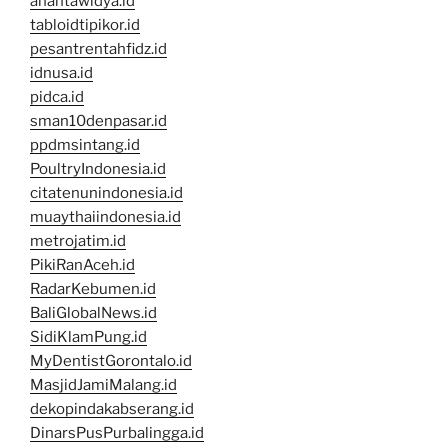
anantawidya.id
tabloidtipikor.id
pesantrentahfidz.id
idnusa.id
pidca.id
sman10denpasar.id
ppdmsintang.id
PoultryIndonesia.id
citatenunindonesia.id
muaythaiindonesia.id
metrojatim.id
PikiRanAceh.id
RadarKebumen.id
BaliGlobalNews.id
SidiKlamPung.id
MyDentistGorontalo.id
MasjidJamiMalang.id
dekopindakabserang.id
DinarsPusPurbalingga.id