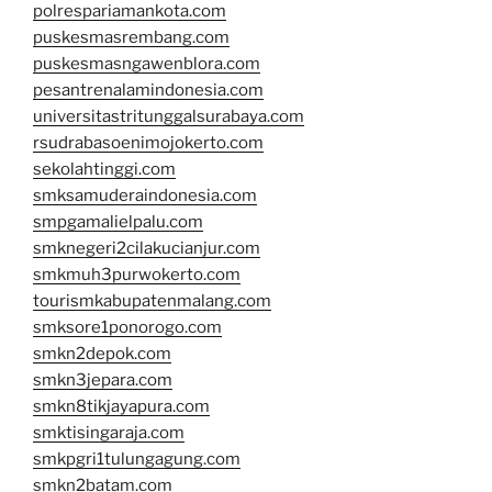
polrespariamankota.com
puskesmasrembang.com
puskesmasngawenblora.com
pesantrenalamindonesia.com
universitastritunggalsurabaya.com
rsudrabasoenimojokerto.com
sekolahtinggi.com
smksamuderaindonesia.com
smpgamalielpalu.com
smknegeri2cilakucianjur.com
smkmuh3purwokerto.com
tourismkabupatenmalang.com
smksore1ponorogo.com
smkn2depok.com
smkn3jepara.com
smkn8tikjayapura.com
smktisingaraja.com
smkpgri1tulungagung.com
smkn2batam.com