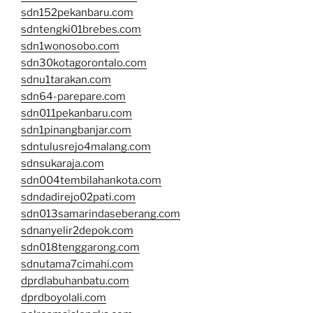
sdn152pekanbaru.com
sdntengki01brebes.com
sdn1wonosobo.com
sdn30kotagorontalo.com
sdnu1tarakan.com
sdn64-parepare.com
sdn011pekanbaru.com
sdn1pinangbanjar.com
sdntulusrejo4malang.com
sdnsukaraja.com
sdn004tembilahankota.com
sdndadirejo02pati.com
sdn013samarindaseberang.com
sdnanyelir2depok.com
sdn018tenggarong.com
sdnutama7cimahi.com
dprdlabuhanbatu.com
dprdboyolali.com