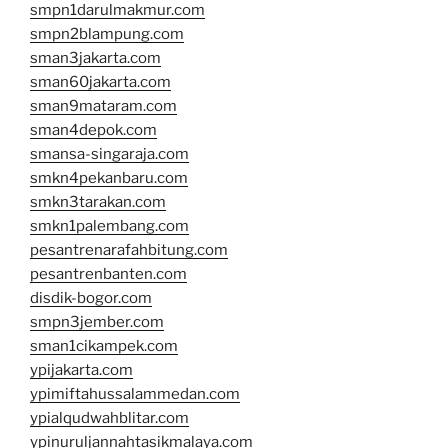
smpn1darulmakmur.com
smpn2blampung.com
sman3jakarta.com
sman60jakarta.com
sman9mataram.com
sman4depok.com
smansa-singaraja.com
smkn4pekanbaru.com
smkn3tarakan.com
smkn1palembang.com
pesantrenarafahbitung.com
pesantrenbanten.com
disdik-bogor.com
smpn3jember.com
sman1cikampek.com
ypijakarta.com
ypimiftahussalammedan.com
ypialqudwahblitar.com
ypinuruljannahtasikmalaya.com