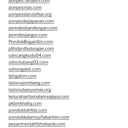
ponpes-alhalim.com
ponpesnias.com
ponpesdarulafkar.org
ponpeskejapanan.com
pemdesbandengan.com
pemdesjangur.com
PondokBoganGin.com
jdihdprdbulungan.com
sdncangkudu04.com
sdncilubang02.com
sdnongdeli.com
lptqjatim.com
lazisnujombang.com
lazisnubanyumas.org
kelurahantamalanreajaya.com
pkbmkhaliq.com
pondoktahfidz.com
pondokkalamsyifabanten.com
pesantrentahfizhdepok.com