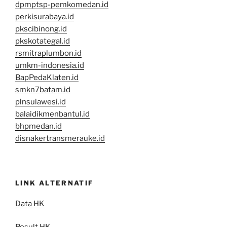
dpmptsp-pemkomedan.id
perkisurabaya.id
pkscibinong.id
pkskotategal.id
rsmitraplumbon.id
umkm-indonesia.id
BapPedaKlaten.id
smkn7batam.id
plnsulawesi.id
balaidikmenbantul.id
bhpmedan.id
disnakertransmerauke.id
LINK ALTERNATIF
Data HK