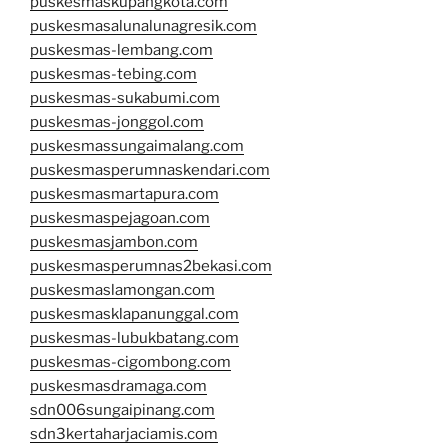
puskesmaskupangkota.com
puskesmasalunalunagresik.com
puskesmas-lembang.com
puskesmas-tebing.com
puskesmas-sukabumi.com
puskesmas-jonggol.com
puskesmassungaimalang.com
puskesmasperumnaskendari.com
puskesmasmartapura.com
puskesmaspejagoan.com
puskesmasjambon.com
puskesmasperumnas2bekasi.com
puskesmaslamongan.com
puskesmasklapanunggal.com
puskesmas-lubukbatang.com
puskesmas-cigombong.com
puskesmasdramaga.com
sdn006sungaipinang.com
sdn3kertaharjaciamis.com