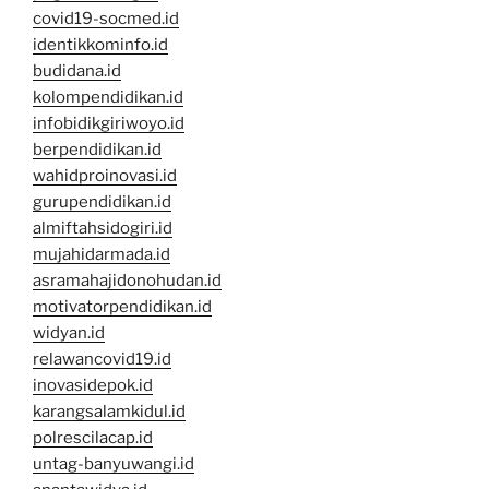
covid19-socmed.id
identikkominfo.id
budidana.id
kolompendidikan.id
infobidikgiriwoyo.id
berpendidikan.id
wahidproinovasi.id
gurupendidikan.id
almiftahsidogiri.id
mujahidarmada.id
asramahajidonohudan.id
motivatorpendidikan.id
widyan.id
relawancovid19.id
inovasidepok.id
karangsalamkidul.id
polrescilacap.id
untag-banyuwangi.id