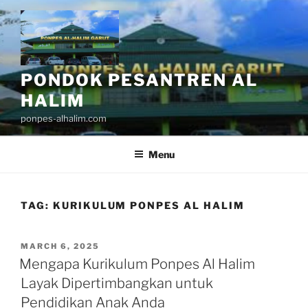
Skip
to
content
PONDOK PESANTREN AL
HALIM
ponpes-alhalim.com
Menu
TAG:
KURIKULUM PONPES AL HALIM
POSTED
MARCH 6, 2025
ON
Mengapa Kurikulum Ponpes Al Halim
Layak Dipertimbangkan untuk
Pendidikan Anak Anda